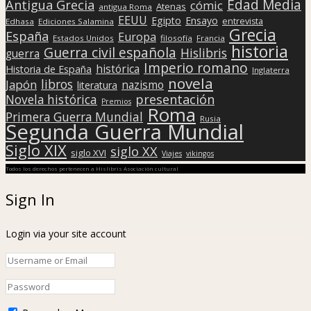
Edad Media
Antigua Grecia
cómic
Atenas
antigua Roma
EEUU
Egipto
Ensayo
entrevista
Edhasa
Ediciones Salamina
Grecia
España
Europa
Estados Unidos
filosofía
Francia
historia
Guerra civil española
Hislibris
guerra
Imperio romano
histórica
Historia de España
Inglaterra
novela
libros
Japón
nazismo
literatura
presentación
Novela histórica
Premios
Roma
Primera Guerra Mundial
Rusia
Segunda Guerra Mundial
Siglo XIX
siglo XX
siglo XVI
Viajes
vikingos
Todos los derechos pertenecen a Hislibris Asociación cultural
Sign In
Login via your site account