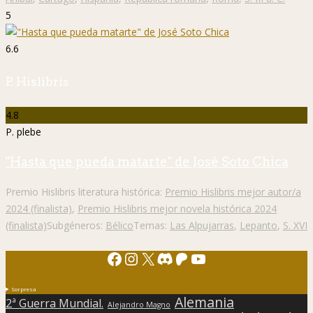
5
6.6
P. Hislibris
4.8
P. plebe
"Hasta que pueda matarte" de José Soto Chica
Premio Hislibris literatura histórica:
Premio Hislibris mejor autor/a
2024 (finalista)
,
Premio Hislibris mejor novela histórica 2024
(finalista)
Subgéneros:
Bélico
Temas:
Las Alpujarras
,
Lepanto
,
S. XVI
Facebook
Instagram
X
Discord
Patreon
YouTube
Sorpresa
Alemania
2ª Guerra Mundial.
Alejandro Magno