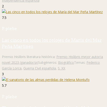
Independencia española
2
7.5
P. plebe
Las cinco en todos los relojes de María del Mar
Peña Martínez
Premio Hislibris literatura histórica:
Premio Hislibris mejor autor/a
novel 2023 (ganador/a)
Subgéneros:
Biográfico
Temas:
Federico
García Lorca
,
Guerra Civil española
,
S. XX
3
5.7
P. plebe