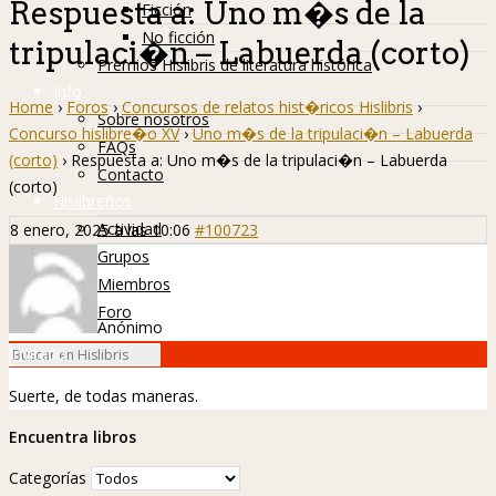
Respuesta a: Uno m�s de la
Ficción
No ficción
tripulaci�n – Labuerda (corto)
Premios Hislibris de literatura histórica
Info
Home
›
Foros
›
Concursos de relatos hist�ricos Hislibris
›
Sobre nosotros
Concurso hislibre�o XV
›
Uno m�s de la tripulaci�n – Labuerda
FAQs
(corto)
›
Respuesta a: Uno m�s de la tripulaci�n – Labuerda
Contacto
(corto)
Hislibreños
Actividad
8 enero, 2025 a las 10:06
#100723
Grupos
Miembros
Foro
Anónimo
Invitado
Suerte, de todas maneras.
Encuentra libros
Categorías