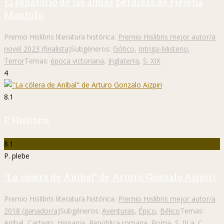
El sanatorio de las almas perdidas de Helena
Montufo
Premio Hislibris literatura histórica:
Premio Hislibris mejor autor/a
novel 2023 (finalista)
Subgéneros:
Gótico
,
Intriga-Misterio
,
Terror
Temas:
época victoriana
,
Inglaterra
,
S. XIX
4
8.1
P. Hislibris
8.1
P. plebe
"La cólera de Aníbal" de Arturo Gonzalo Aizpiri
Premio Hislibris literatura histórica:
Premio Hislibris mejor autor/a
2018 (ganador/a)
Subgéneros:
Aventuras
,
Épico
,
Bélico
Temas:
Aníbal
,
Cartago
,
Hispania
,
República romana
,
Roma
,
S. III a. C.