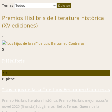
Temas
Premios Hislibris de literatura histórica
(XV ediciones)
1
5
P. Hislibris
7.9
P. plebe
“Los hijos de la sal” de Luis Bertomeu Contreras
Premio Hislibris literatura histórica:
Premio Hislibris mejor autor/a
novel 2025 (finalista)
Subgéneros:
Bélico
Temas:
Guerra de la