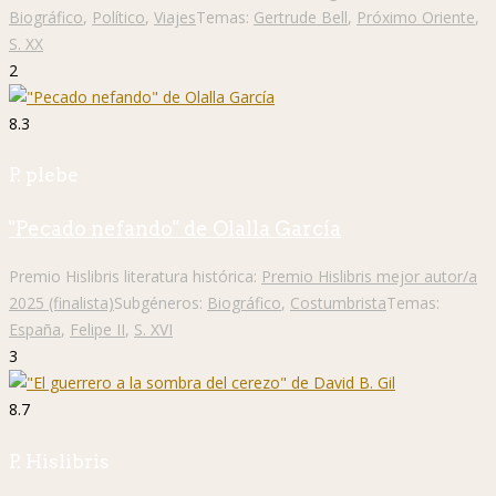
Biográfico
,
Político
,
Viajes
Temas:
Gertrude Bell
,
Próximo Oriente
,
S. XX
2
8.3
P. plebe
"Pecado nefando" de Olalla García
Premio Hislibris literatura histórica:
Premio Hislibris mejor autor/a
2025 (finalista)
Subgéneros:
Biográfico
,
Costumbrista
Temas:
España
,
Felipe II
,
S. XVI
3
8.7
P. Hislibris