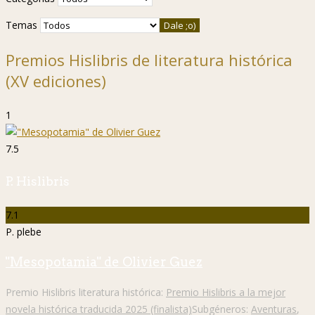
Temas
Premios Hislibris de literatura histórica
(XV ediciones)
1
7.5
P. Hislibris
7.1
P. plebe
"Mesopotamia" de Olivier Guez
Premio Hislibris literatura histórica:
Premio Hislibris a la mejor
novela histórica traducida 2025 (finalista)
Subgéneros:
Aventuras
,