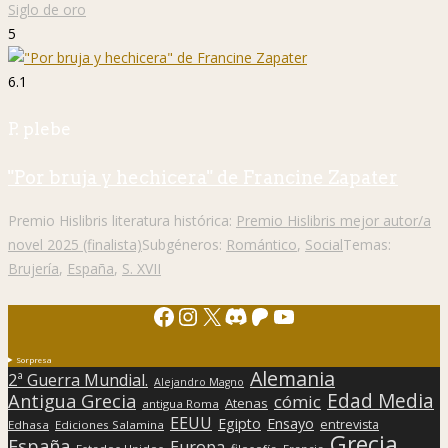
Siglo de oro
5
6.1
P. plebe
"Por bruja y hechicera" de Francine Zapater
Premio Hislibris literatura histórica:
Premio Hislibris mejor autor/a
novel 2025 (finalista)
Subgéneros:
Romántico
,
Social
Temas:
Brujería
,
España
,
S. XVII
Facebook
Instagram
X
Discord
Patreon
YouTube
Sorpresa
Alemania
2ª Guerra Mundial.
Alejandro Magno
Edad Media
Antigua Grecia
cómic
Atenas
antigua Roma
EEUU
Egipto
Ensayo
entrevista
Edhasa
Ediciones Salamina
Grecia
España
Europa