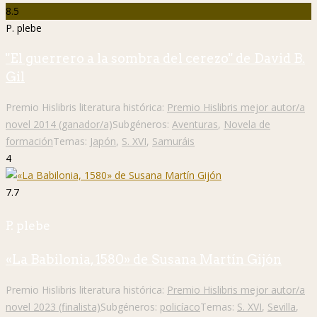
8.5
P. plebe
"El guerrero a la sombra del cerezo" de David B.
Gil
Premio Hislibris literatura histórica:
Premio Hislibris mejor autor/a
novel 2014 (ganador/a)
Subgéneros:
Aventuras
,
Novela de
formación
Temas:
Japón
,
S. XVI
,
Samuráis
4
7.7
P. plebe
«La Babilonia, 1580» de Susana Martín Gijón
Premio Hislibris literatura histórica:
Premio Hislibris mejor autor/a
novel 2023 (finalista)
Subgéneros:
policíaco
Temas:
S. XVI
,
Sevilla
,