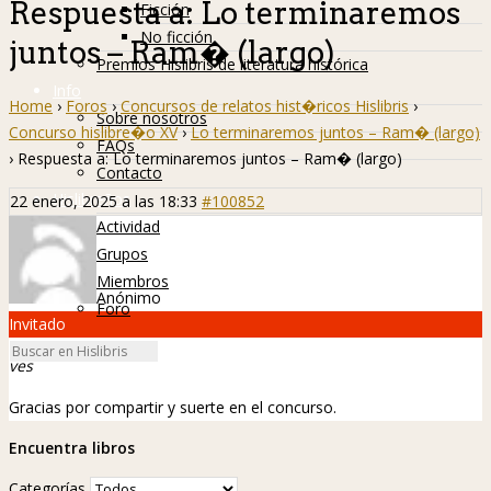
Respuesta a: Lo terminaremos
Ficción
No ficción
juntos – Ram� (largo)
Premios Hislibris de literatura histórica
Info
Home
›
Foros
›
Concursos de relatos hist�ricos Hislibris
›
Sobre nosotros
Concurso hislibre�o XV
›
Lo terminaremos juntos – Ram� (largo)
FAQs
›
Respuesta a: Lo terminaremos juntos – Ram� (largo)
Contacto
Hislibreños
22 enero, 2025 a las 18:33
#100852
Actividad
Grupos
Miembros
Anónimo
Foro
Invitado
ves
Gracias por compartir y suerte en el concurso.
Encuentra libros
Categorías