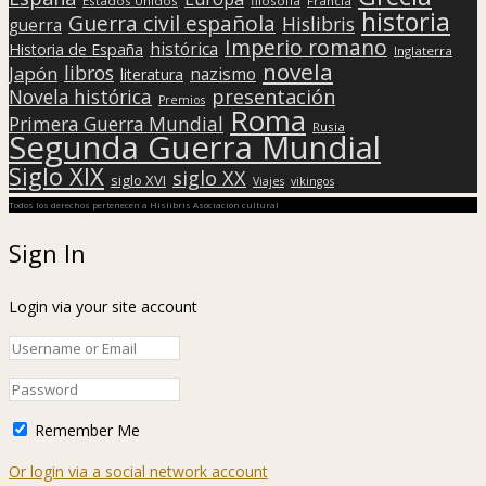
Estados Unidos
filosofía
Francia
historia
Guerra civil española
Hislibris
guerra
Imperio romano
histórica
Historia de España
Inglaterra
novela
libros
Japón
nazismo
literatura
presentación
Novela histórica
Premios
Roma
Primera Guerra Mundial
Rusia
Segunda Guerra Mundial
Siglo XIX
siglo XX
siglo XVI
Viajes
vikingos
Todos los derechos pertenecen a Hislibris Asociación cultural
Sign In
Login via your site account
Remember Me
Or login via a social network account