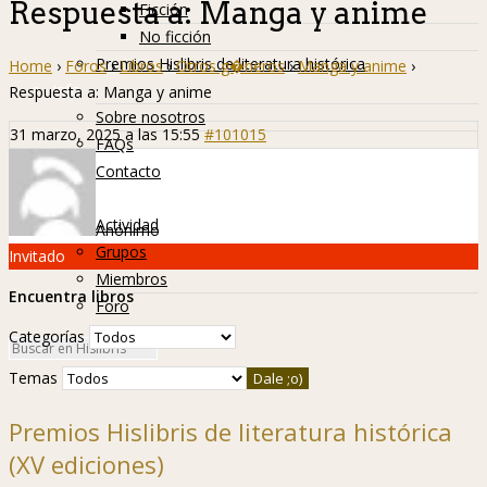
Respuesta a: Manga y anime
Ficción
No ficción
Premios Hislibris de literatura histórica
Home
›
Foros
›
Libros
›
Otros g�neros
›
Manga y anime
›
Info
Respuesta a: Manga y anime
Sobre nosotros
31 marzo, 2025 a las 15:55
#101015
FAQs
Contacto
Hislibreños
Actividad
Anónimo
Grupos
Invitado
Miembros
Encuentra libros
Foro
Categorías
Temas
Premios Hislibris de literatura histórica
(XV ediciones)