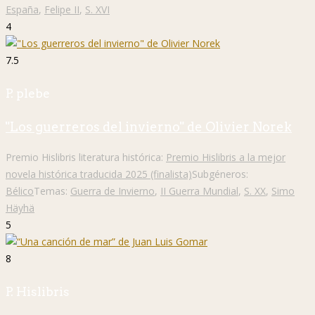
España
,
Felipe II
,
S. XVI
4
7.5
P. plebe
"Los guerreros del invierno" de Olivier Norek
Premio Hislibris literatura histórica:
Premio Hislibris a la mejor
novela histórica traducida 2025 (finalista)
Subgéneros:
Bélico
Temas:
Guerra de Invierno
,
II Guerra Mundial
,
S. XX
,
Simo
Häyhä
5
8
P. Hislibris