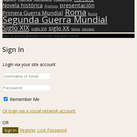
presentación
Novela histórica
Premios
Roma
Primera Guerra Mundial
Rusia
Segunda Guerra Mundial
Siglo XIX
siglo XX
siglo XVI
Viajes
vikingos
Todos los derechos pertenecen a Hislibris Asociación cultural
Sign In
Login via your site account
Remember Me
Or login via a social network account
OR
Register
Lost Password