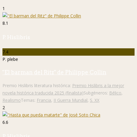
1
8.1
P. Hislibris
7.4
P. plebe
"El barman del Ritz" de Philippe Collin
Premio Hislibris literatura histórica:
Premio Hislibris a la mejor
novela histórica traducida 2025 (finalista)
Subgéneros:
Bélico
,
Realismo
Temas:
Francia
,
II Guerra Mundial
,
S. XX
2
6.6
P. Hislibris