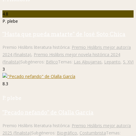
4.8
P. plebe
"Hasta que pueda matarte" de José Soto Chica
Premio Hislibris literatura histórica:
Premio Hislibris mejor autor/a
2024 (finalista)
,
Premio Hislibris mejor novela histórica 2024
(finalista)
Subgéneros:
Bélico
Temas:
Las Alpujarras
,
Lepanto
,
S. XVI
3
8.3
P. plebe
"Pecado nefando" de Olalla García
Premio Hislibris literatura histórica:
Premio Hislibris mejor autor/a
2025 (finalista)
Subgéneros:
Biográfico
,
Costumbrista
Temas: