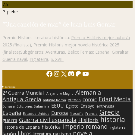
7.5
P. plebe
“Una canción de mar” de Juan Luis Gomar
Premio Hislibris literatura histórica:
Premio Hislibris mejor autor/a
2025 (finalista)
,
Premio Hislibris mejor novela histórica 2025
(finalista)
Subgéneros:
Aventuras
,
Bélico
Temas:
España
,
Gibraltar
,
Guerra naval
,
Inglaterra
,
S. XVIII
Facebook
Instagram
X
Discord
Patreon
YouTube
Sorpresa
Alemania
2ª Guerra Mundial.
Alejandro Magno
Edad Media
Antigua Grecia
cómic
Atenas
antigua Roma
EEUU
Egipto
Ensayo
entrevista
Edhasa
Ediciones Salamina
Grecia
España
Europa
Estados Unidos
filosofía
Francia
historia
Guerra civil española
Hislibris
guerra
Imperio romano
histórica
Historia de España
Inglaterra
novela
libros
Japón
nazismo
literatura