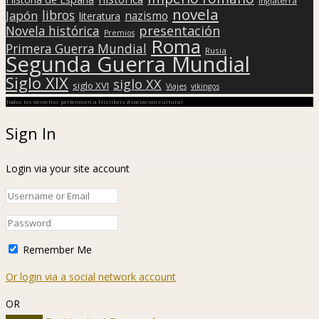
Inglaterra
novela
libros
Japón
nazismo
literatura
presentación
Novela histórica
Premios
Roma
Primera Guerra Mundial
Rusia
Segunda Guerra Mundial
Siglo XIX
siglo XX
siglo XVI
Viajes
vikingos
Todos los derechos pertenecen a Hislibris Asociación cultural
Sign In
Login via your site account
Remember Me
Or login via a social network account
OR