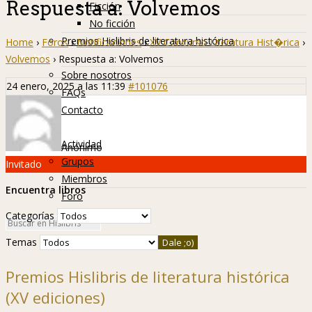
Respuesta a: Volvemos
Ficción
No ficción
Premios Hislibris de literatura histórica
Home
›
Foros
›
Notificaciones
›
XV Concurso Literatura Hist�rica
›
Info
Volvemos
›
Respuesta a: Volvemos
Sobre nosotros
24 enero, 2025 a las 11:39
#101076
FAQs
Contacto
Hislibreños
Actividad
Anónimo
Grupos
Invitado
Miembros
Encuentra libros
Foro
Categorías
Temas
Premios Hislibris de literatura histórica
(XV ediciones)