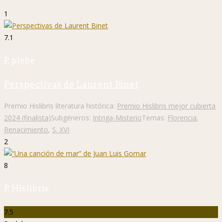
1
7.1
P. plebe
Perspectivas de Laurent Binet
Premio Hislibris literatura histórica:
Premio Hislibris mejor cubierta
2024 (finalista)
Subgéneros:
Intriga-Misterio
Temas:
Florencia
,
Renacimiento
,
S. XVI
2
8
P. Hislibris
7.5