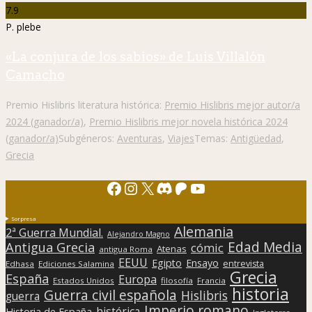
7.9
P. plebe
«La conjura de los sabios» de Luis Villalón
Camacho
Premio Hislibris literatura histórica:
Premio Hislibris mejor autor/a
2024 (ganador/a)
,
Premio Hislibris mejor novela histórica 2024
(ganador/a)
Subgéneros:
Aventuras
,
Viajes
Temas:
Antigüedad
,
Grecia
Facebook
Instagram
X
Discord
Patreon
YouTube
Sorpresa
Alemania
2ª Guerra Mundial.
Alejandro Magno
Edad Media
Antigua Grecia
cómic
Atenas
antigua Roma
EEUU
Egipto
Ensayo
entrevista
Edhasa
Ediciones Salamina
Grecia
España
Europa
Estados Unidos
filosofía
Francia
historia
Guerra civil española
Hislibris
guerra
Imperio romano
histórica
Historia de España