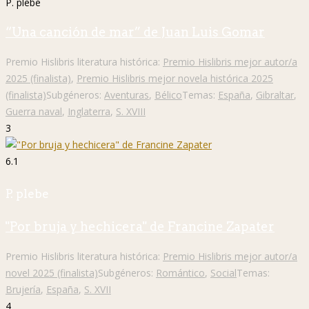
P. plebe
“Una canción de mar” de Juan Luis Gomar
Premio Hislibris literatura histórica:
Premio Hislibris mejor autor/a
2025 (finalista)
,
Premio Hislibris mejor novela histórica 2025
(finalista)
Subgéneros:
Aventuras
,
Bélico
Temas:
España
,
Gibraltar
,
Guerra naval
,
Inglaterra
,
S. XVIII
3
6.1
P. plebe
"Por bruja y hechicera" de Francine Zapater
Premio Hislibris literatura histórica:
Premio Hislibris mejor autor/a
novel 2025 (finalista)
Subgéneros:
Romántico
,
Social
Temas:
Brujería
,
España
,
S. XVII
4