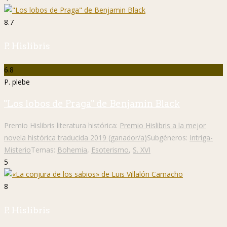
8.7
P. Hislibris
6.8
P. plebe
"Los lobos de Praga" de Benjamin Black
Premio Hislibris literatura histórica:
Premio Hislibris a la mejor
novela histórica traducida 2019 (ganador/a)
Subgéneros:
Intriga-
Misterio
Temas:
Bohemia
,
Esoterismo
,
S. XVI
5
8
P. Hislibris