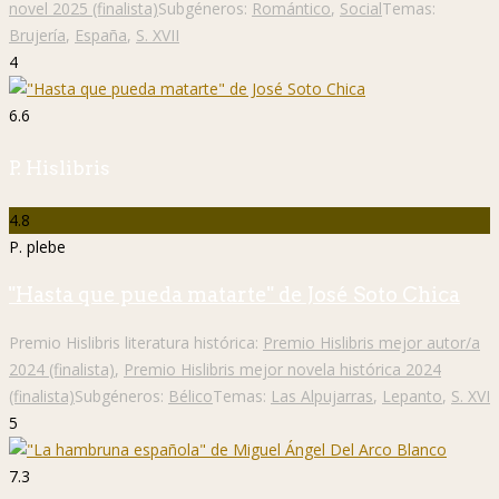
novel 2025 (finalista)
Subgéneros:
Romántico
,
Social
Temas:
Brujería
,
España
,
S. XVII
4
6.6
P. Hislibris
4.8
P. plebe
"Hasta que pueda matarte" de José Soto Chica
Premio Hislibris literatura histórica:
Premio Hislibris mejor autor/a
2024 (finalista)
,
Premio Hislibris mejor novela histórica 2024
(finalista)
Subgéneros:
Bélico
Temas:
Las Alpujarras
,
Lepanto
,
S. XVI
5
7.3