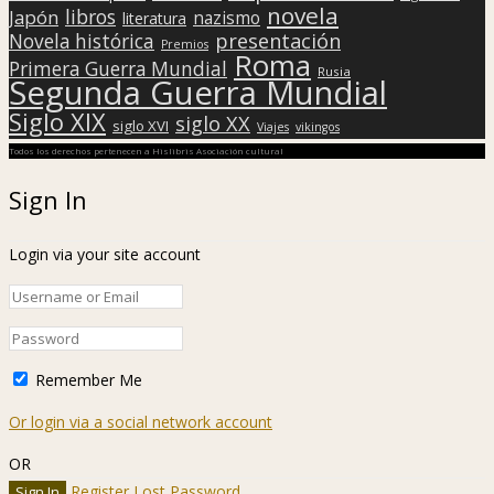
novela
libros
Japón
nazismo
literatura
presentación
Novela histórica
Premios
Roma
Primera Guerra Mundial
Rusia
Segunda Guerra Mundial
Siglo XIX
siglo XX
siglo XVI
Viajes
vikingos
Todos los derechos pertenecen a Hislibris Asociación cultural
Sign In
Login via your site account
Remember Me
Or login via a social network account
OR
Register
Lost Password