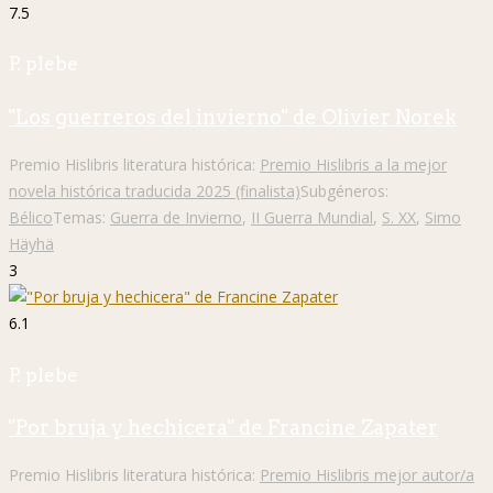
7.5
P. plebe
"Los guerreros del invierno" de Olivier Norek
Premio Hislibris literatura histórica:
Premio Hislibris a la mejor
novela histórica traducida 2025 (finalista)
Subgéneros:
Bélico
Temas:
Guerra de Invierno
,
II Guerra Mundial
,
S. XX
,
Simo
Häyhä
3
6.1
P. plebe
"Por bruja y hechicera" de Francine Zapater
Premio Hislibris literatura histórica:
Premio Hislibris mejor autor/a