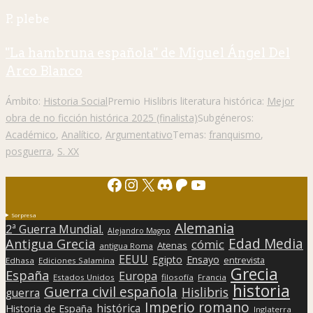
P. plebe
"La hambruna española" de Miguel Ángel Del
Arco Blanco
Ámbito:
Historia Social
Premio Hislibris literatura histórica:
Mejor
obra de no ficción histórica 2025 (finalista)
Subgéneros:
Académico
,
Analítico
,
Argumentativo
Temas:
franquismo
,
posguerra
,
S. XX
Facebook
Instagram
X
Discord
Patreon
YouTube
Sorpresa
Alemania
2ª Guerra Mundial.
Alejandro Magno
Edad Media
Antigua Grecia
cómic
Atenas
antigua Roma
EEUU
Egipto
Ensayo
entrevista
Edhasa
Ediciones Salamina
Grecia
España
Europa
Estados Unidos
filosofía
Francia
historia
Guerra civil española
Hislibris
guerra
Imperio romano
histórica
Historia de España
Inglaterra