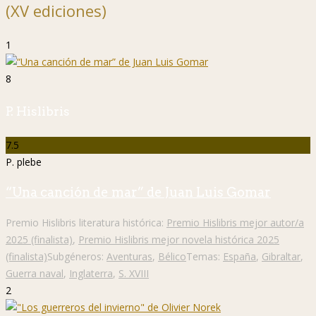
(XV ediciones)
1
8
P. Hislibris
7.5
P. plebe
“Una canción de mar” de Juan Luis Gomar
Premio Hislibris literatura histórica:
Premio Hislibris mejor autor/a
2025 (finalista)
,
Premio Hislibris mejor novela histórica 2025
(finalista)
Subgéneros:
Aventuras
,
Bélico
Temas:
España
,
Gibraltar
,
Guerra naval
,
Inglaterra
,
S. XVIII
2