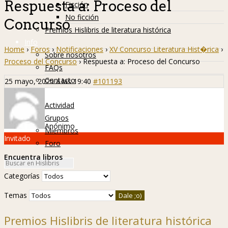
Respuesta a: Proceso del
Ficción
No ficción
Concurso
Premios Hislibris de literatura histórica
Info
Home
›
Foros
›
Notificaciones
›
XV Concurso Literatura Hist�rica
›
Sobre nosotros
Proceso del Concurso
›
Respuesta a: Proceso del Concurso
FAQs
Contacto
25 mayo, 2025 a las 19:40
#101193
Hislibreños
Actividad
Grupos
Anónimo
Miembros
Invitado
Foro
Encuentra libros
Categorías
Temas
Premios Hislibris de literatura histórica