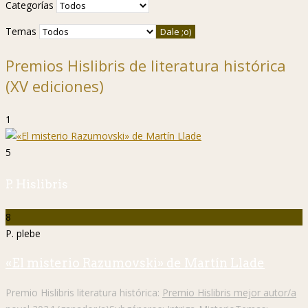
Categorías
Temas
Premios Hislibris de literatura histórica
(XV ediciones)
1
5
P. Hislibris
8
P. plebe
«El misterio Razumovski» de Martín Llade
Premio Hislibris literatura histórica:
Premio Hislibris mejor autor/a