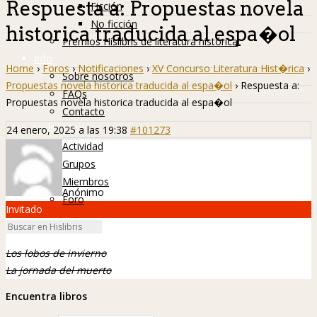
Respuesta a: Propuestas novela
Ficción
No ficción
historica traducida al espa�ol
Premios Hislibris de literatura histórica
Info
Home
›
Foros
›
Notificaciones
›
XV Concurso Literatura Hist�rica
›
Sobre nosotros
Propuestas novela historica traducida al espa�ol
›
Respuesta a:
FAQs
Propuestas novela historica traducida al espa�ol
Contacto
Hislibreños
24 enero, 2025 a las 19:38
#101273
Actividad
Grupos
Miembros
Anónimo
Foro
Invitado
Los lobos de invierno
La jornada del muerto
Encuentra libros