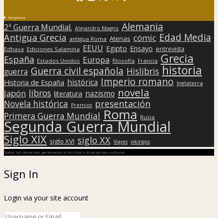
Sorpresa
Alemania
2ª Guerra Mundial.
Alejandro Magno
Edad Media
Antigua Grecia
cómic
Atenas
antigua Roma
EEUU
Egipto
Ensayo
entrevista
Edhasa
Ediciones Salamina
Grecia
España
Europa
Estados Unidos
filosofía
Francia
historia
Guerra civil española
Hislibris
guerra
Imperio romano
histórica
Historia de España
Inglaterra
novela
libros
Japón
nazismo
literatura
presentación
Novela histórica
Premios
Roma
Primera Guerra Mundial
Rusia
Segunda Guerra Mundial
Siglo XIX
siglo XX
siglo XVI
Viajes
vikingos
Todos los derechos pertenecen a Hislibris Asociación cultural
Sign In
Login via your site account