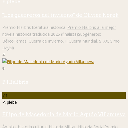
P. plebe
"Los guerreros del invierno" de Olivier Norek
Premio Hislibris literatura histórica:
Premio Hislibris a la mejor
novela histórica traducida 2025 (finalista)
Subgéneros:
Bélico
Temas:
Guerra de Invierno
,
II Guerra Mundial
,
S. XX
,
Simo
Häyhä
4
9
P. Hislibris
7.1
P. plebe
Filipo de Macedonia de Mario Agudo Villanueva
Ámbito:
Historia cultural
,
Historia Militar
,
Historia Social
Premio