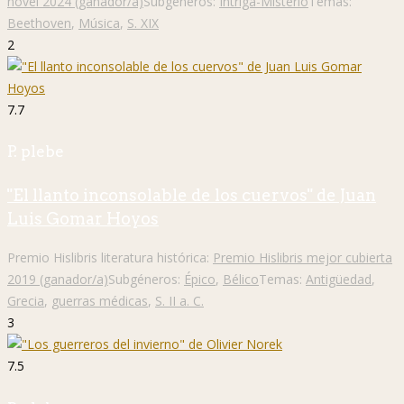
novel 2024 (ganador/a)
Subgéneros:
Intriga-Misterio
Temas:
Beethoven
,
Música
,
S. XIX
2
7.7
P. plebe
"El llanto inconsolable de los cuervos" de Juan
Luis Gomar Hoyos
Premio Hislibris literatura histórica:
Premio Hislibris mejor cubierta
2019 (ganador/a)
Subgéneros:
Épico
,
Bélico
Temas:
Antigüedad
,
Grecia
,
guerras médicas
,
S. II a. C.
3
7.5