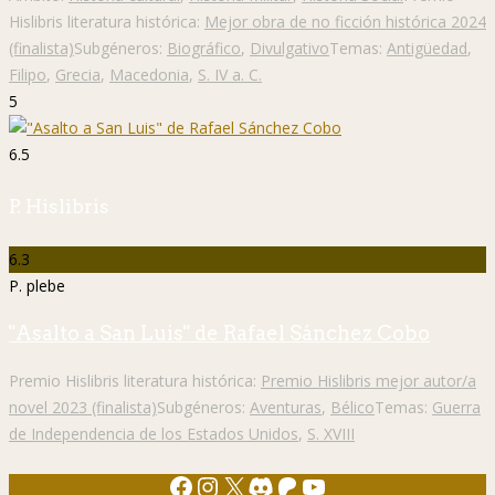
Hislibris literatura histórica:
Mejor obra de no ficción histórica 2024
(finalista)
Subgéneros:
Biográfico
,
Divulgativo
Temas:
Antigüedad
,
Filipo
,
Grecia
,
Macedonia
,
S. IV a. C.
5
6.5
P. Hislibris
6.3
P. plebe
"Asalto a San Luis" de Rafael Sánchez Cobo
Premio Hislibris literatura histórica:
Premio Hislibris mejor autor/a
novel 2023 (finalista)
Subgéneros:
Aventuras
,
Bélico
Temas:
Guerra
de Independencia de los Estados Unidos
,
S. XVIII
Facebook
Instagram
X
Discord
Patreon
YouTube