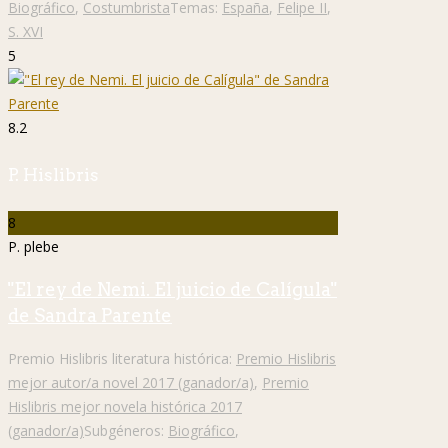
Biográfico
,
Costumbrista
Temas:
España
,
Felipe II
,
S. XVI
5
8.2
P. Hislibris
8
P. plebe
"El rey de Nemi. El juicio de Calígula"
de Sandra Parente
Premio Hislibris literatura histórica:
Premio Hislibris
mejor autor/a novel 2017 (ganador/a)
,
Premio
Hislibris mejor novela histórica 2017
(ganador/a)
Subgéneros:
Biográfico
,