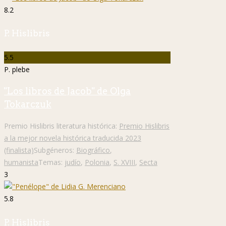
8.2
P. Hislibris
5.5
P. plebe
"Los libros de Jacob" de Olga
Tokarczuk
Premio Hislibris literatura histórica:
Premio Hislibris
a la mejor novela histórica traducida 2023
(finalista)
Subgéneros:
Biográfico
,
humanista
Temas:
judío
,
Polonia
,
S. XVIII
,
Secta
3
5.8
P. Hislibris