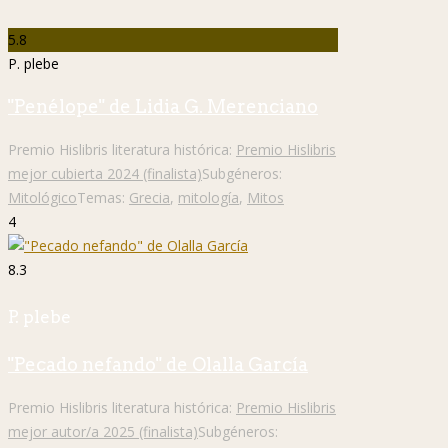
5.8
P. plebe
"Penélope" de Lidia G. Merenciano
Premio Hislibris literatura histórica:
Premio Hislibris
mejor cubierta 2024 (finalista)
Subgéneros:
Mitológico
Temas:
Grecia
,
mitología
,
Mitos
4
8.3
P. plebe
"Pecado nefando" de Olalla García
Premio Hislibris literatura histórica:
Premio Hislibris
mejor autor/a 2025 (finalista)
Subgéneros: