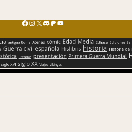
Facebook
Instagram
X
Discord
Patreon
YouTube
Edad Media
cia
cómic
Atenas
antigua Roma
Edhasa
Ediciones Sa
historia
Guerra civil española
Hislibris
a
Historia de
presentación
stórica
Primera Guerra Mundial
Premios
siglo XX
siglo XVI
Viajes
vikingos