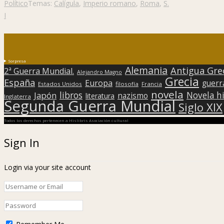
Político
Temas:
Calígula
,
Imperio romano
,
Roma
,
S.
I
Sorpresa
Alemania
Antigua Gre
2ª Guerra Mundial.
Alejandro Magno
Grecia
España
Europa
guerr
Estados Unidos
filosofía
Francia
novela
libros
Japón
Novela hi
nazismo
literatura
Inglaterra
Segunda Guerra Mundial
Siglo XIX
Todos los derechos pertenecen a Hislibris Asociación cultural
Sign In
Login via your site account