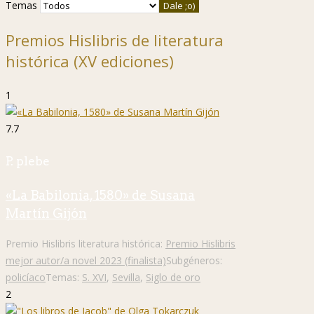
Temas
Premios Hislibris de literatura
histórica (XV ediciones)
1
7.7
P. plebe
«La Babilonia, 1580» de Susana
Martín Gijón
Premio Hislibris literatura histórica:
Premio Hislibris
mejor autor/a novel 2023 (finalista)
Subgéneros:
policíaco
Temas:
S. XVI
,
Sevilla
,
Siglo de oro
2