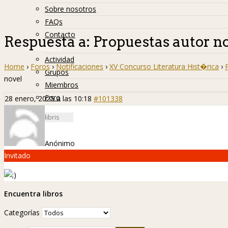
Sobre nosotros
FAQs
Contacto
Respuesta a: Propuestas autor n
Hislibreños
Actividad
Home
›
Foros
›
Notificaciones
›
XV Concurso Literatura Hist�rica
›
Grupos
novel
Miembros
Foro
28 enero, 2025 a las 10:18
#101338
Anónimo
Invitado
Encuentra libros
Categorías