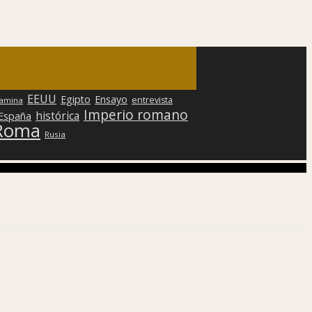
EEUU
Egipto
Ensayo
entrevista
lamina
Imperio romano
histórica
 España
Roma
Rusia