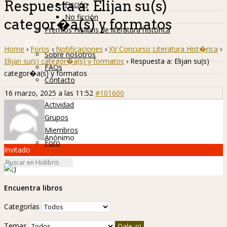
Respuesta a: Elijan su(s)
Ficción
No ficción
categor�a(s) y formatos
Premios Hislibris de literatura histórica
Info
Home
›
Foros
›
Notificaciones
›
XV Concurso Literatura Hist�rica
›
Sobre nosotros
Elijan su(s) categor�a(s) y formatos
›
Respuesta a: Elijan su(s)
FAQs
categor�a(s) y formatos
Contacto
Hislibreños
16 marzo, 2025 a las 11:52
#101600
Actividad
Grupos
Miembros
Anónimo
Foro
Invitado
Encuentra libros
Categorías
Temas