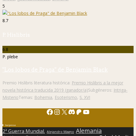
5
8.7
P. Hislibris
6.8
P. plebe
"Los lobos de Praga" de Benjamin Black
Premio Hislibris literatura histórica:
Premio Hislibris a la mejor
novela histórica traducida 2019 (ganador/a)
Subgéneros:
Intriga-
Misterio
Temas:
Bohemia
,
Esoterismo
,
S. XVI
Facebook
Instagram
X
Discord
Patreon
YouTube
Sorpresa
Alemania
2ª Guerra Mundial.
Alejandro Magno