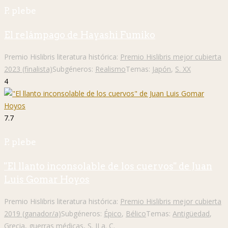
P. plebe
El relámpago de Hayashi Fumiko
Premio Hislibris literatura histórica:
Premio Hislibris mejor cubierta
2023 (finalista)
Subgéneros:
Realismo
Temas:
Japón
,
S. XX
4
7.7
P. plebe
"El llanto inconsolable de los cuervos" de Juan
Luis Gomar Hoyos
Premio Hislibris literatura histórica:
Premio Hislibris mejor cubierta
2019 (ganador/a)
Subgéneros:
Épico
,
Bélico
Temas:
Antigüedad
,
Grecia
,
guerras médicas
,
S. II a. C.