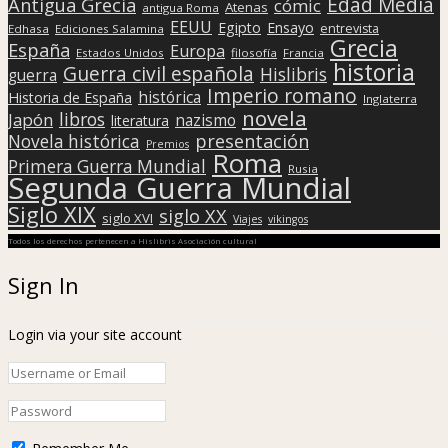
Edad Media
Antigua Grecia
cómic
Atenas
antigua Roma
EEUU
Egipto
Ensayo
entrevista
Edhasa
Ediciones Salamina
Grecia
España
Europa
Estados Unidos
filosofía
Francia
historia
Guerra civil española
Hislibris
guerra
Imperio romano
histórica
Historia de España
Inglaterra
novela
libros
Japón
nazismo
literatura
presentación
Novela histórica
Premios
Roma
Primera Guerra Mundial
Rusia
Segunda Guerra Mundial
Siglo XIX
siglo XX
siglo XVI
Viajes
vikingos
Todos los derechos pertenecen a Hislibris Asociación cultural
Sign In
Login via your site account