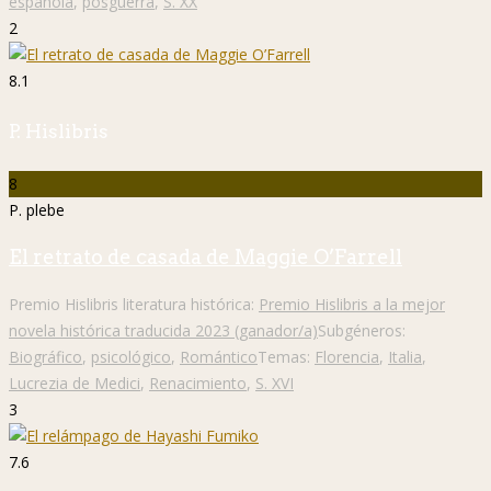
española
,
posguerra
,
S. XX
2
8.1
P. Hislibris
8
P. plebe
El retrato de casada de Maggie O’Farrell
Premio Hislibris literatura histórica:
Premio Hislibris a la mejor
novela histórica traducida 2023 (ganador/a)
Subgéneros:
Biográfico
,
psicológico
,
Romántico
Temas:
Florencia
,
Italia
,
Lucrezia de Medici
,
Renacimiento
,
S. XVI
3
7.6