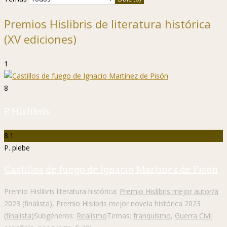
Premios Hislibris de literatura histórica
(XV ediciones)
1
8
P. Hislibris
8.1
P. plebe
Castillos de fuego de Ignacio Martínez de Pisón
Premio Hislibris literatura histórica:
Premio Hislibris mejor autor/a
2023 (finalista)
,
Premio Hislibris mejor novela histórica 2023
(finalista)
Subgéneros:
Realismo
Temas:
franquismo
,
Guerra Civil