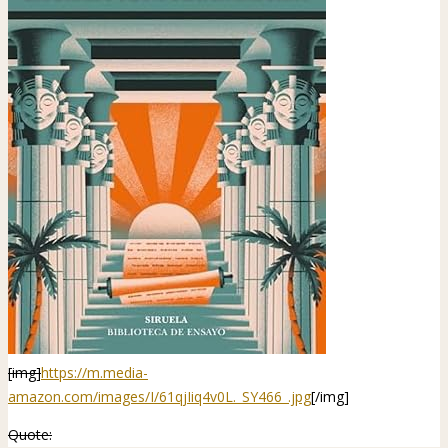
[img]
https://m.media-
amazon.com/images/I/61qjIiq4v0L._SY466_.jpg
[/img]
Quote: