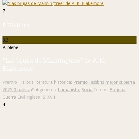
7
P. Hislibris
8.3
P. plebe
“Las brujas de Manningtree” de A. K.
Blakemore
Premio Hislibris literatura histórica:
Premio Hislibris mejor cubierta
2025 (finalista)
Subgéneros:
humanista
,
Social
Temas:
Brujería
,
Guerra Civil inglesa
,
S. XVII
4