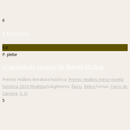
6
P. Hislibris
6.6
P. plebe
«Cantigas de sangre» de Nieves Muñoz
Premio Hislibris literatura histórica:
Premio Hislibris mejor novela
histórica 2024 (finalista)
Subgéneros:
Épico
,
Bélico
Temas:
Cerco de
Zamora
,
S. XI
5