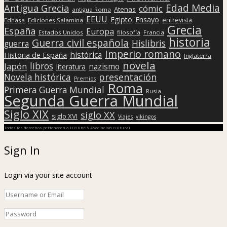
Edad Media
Antigua Grecia
cómic
Atenas
antigua Roma
EEUU
Egipto
Ensayo
entrevista
Edhasa
Ediciones Salamina
Grecia
España
Europa
Estados Unidos
filosofía
Francia
historia
Guerra civil española
Hislibris
guerra
Imperio romano
histórica
Historia de España
Inglaterra
novela
libros
Japón
nazismo
literatura
presentación
Novela histórica
Premios
Roma
Primera Guerra Mundial
Rusia
Segunda Guerra Mundial
Siglo XIX
siglo XX
siglo XVI
Viajes
vikingos
Todos los derechos pertenecen a Hislibris Asociación cultural
Sign In
Login via your site account