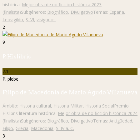
histórica:
Mejor obra de no ficción histórica 2023
(finalista)
Subgéneros:
Biográfico
,
Divulgativo
Temas:
España
,
Leovigildo
,
S. VI
,
visigodos
2
9
P. Hislibris
7.1
P. plebe
Filipo de Macedonia de Mario Agudo Villanueva
Ámbito:
Historia cultural
,
Historia Militar
,
Historia Social
Premio
Hislibris literatura histórica:
Mejor obra de no ficción histórica 2024
(finalista)
Subgéneros:
Biográfico
,
Divulgativo
Temas:
Antigüedad
,
Filipo
,
Grecia
,
Macedonia
,
S. IV a. C.
3