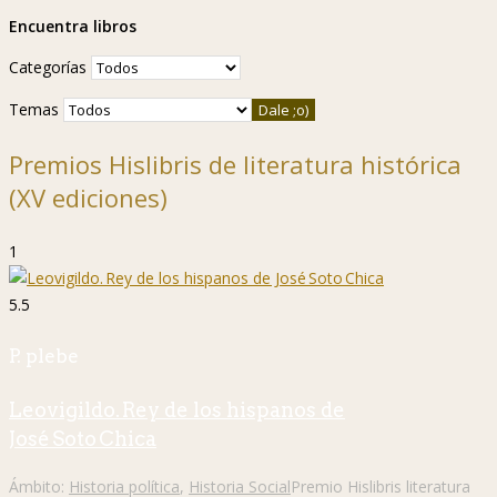
Encuentra libros
Categorías
Temas
Premios Hislibris de literatura histórica
(XV ediciones)
1
5.5
P. plebe
Leovigildo. Rey de los hispanos de
José Soto Chica
Ámbito:
Historia política
,
Historia Social
Premio Hislibris literatura