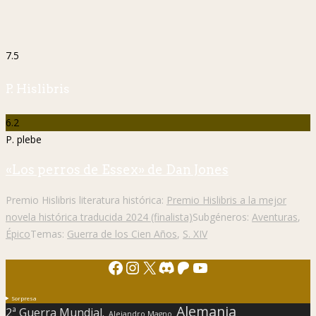
7.5
P. Hislibris
6.2
P. plebe
«Los perros de Essex» de Dan Jones
Premio Hislibris literatura histórica:
Premio Hislibris a la mejor
novela histórica traducida 2024 (finalista)
Subgéneros:
Aventuras
,
Épico
Temas:
Guerra de los Cien Años
,
S. XIV
Facebook
Instagram
X
Discord
Patreon
YouTube
Sorpresa
Alemania
2ª Guerra Mundial.
Alejandro Magno