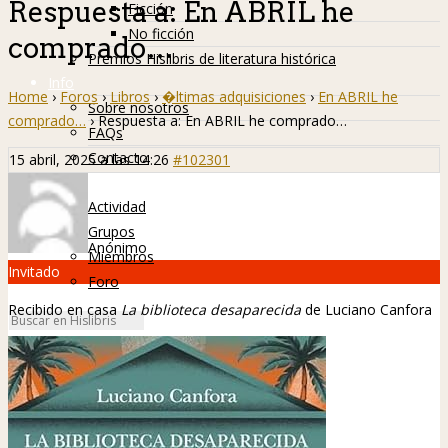
Respuesta a: En ABRIL he
Ficción
No ficción
comprado…
Premios Hislibris de literatura histórica
Info
Home
›
Foros
›
Libros
›
�ltimas adquisiciones
›
En ABRIL he
Sobre nosotros
comprado…
›
Respuesta a: En ABRIL he comprado…
FAQs
Contacto
15 abril, 2025 a las 14:26
#102301
Hislibreños
Actividad
Grupos
Anónimo
Miembros
Invitado
Foro
Recibido en casa
La biblioteca desaparecida
de Luciano Canfora