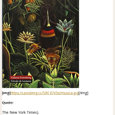
[img]
https://i.postimg.cc/SRCJQV3x/musica.jpg
[/img]
Quote:
The New York Times
).