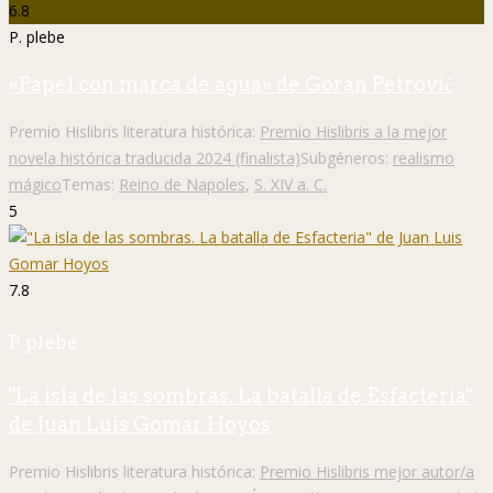
6.8
P. plebe
«Papel con marca de agua» de Goran Petrović
Premio Hislibris literatura histórica:
Premio Hislibris a la mejor
novela histórica traducida 2024 (finalista)
Subgéneros:
realismo
mágico
Temas:
Reino de Napoles
,
S. XIV a. C.
5
7.8
P. plebe
"La isla de las sombras. La batalla de Esfacteria"
de Juan Luis Gomar Hoyos
Premio Hislibris literatura histórica:
Premio Hislibris mejor autor/a