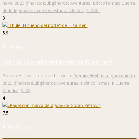
novel 2023 (finalista)
Subgéneros:
Aventuras
,
Bélico
Temas:
Guerra
de Independencia de los Estados Unidos
,
S. XVIII
3
5.9
P. plebe
"Thule. El sueño del norte" de Elisa Beni
Premio Hislibris literatura histórica:
Premio Hislibris mejor cubierta
2023 (finalista)
Subgéneros:
Aventuras
,
Político
Temas:
II Guerra
Mundial
,
S. XX
4
7.5
P. Hislibris