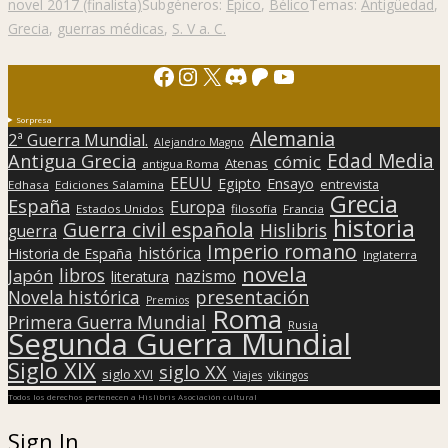
novel 2017 (finalista)
Subgéneros:
Épico
,
Bélico
Temas:
Antigüedad
,
Grecia
,
guerras médicas
,
S. V a. C.
Facebook
Instagram
X
Discord
Patreon
YouTube
Sorpresa
Alemania
2ª Guerra Mundial.
Alejandro Magno
Edad Media
Antigua Grecia
cómic
Atenas
antigua Roma
EEUU
Egipto
Ensayo
entrevista
Edhasa
Ediciones Salamina
Grecia
España
Europa
Estados Unidos
filosofía
Francia
historia
Guerra civil española
Hislibris
guerra
Imperio romano
histórica
Historia de España
Inglaterra
novela
libros
Japón
nazismo
literatura
presentación
Novela histórica
Premios
Roma
Primera Guerra Mundial
Rusia
Segunda Guerra Mundial
Siglo XIX
siglo XX
siglo XVI
Viajes
vikingos
Todos los derechos pertenecen a Hislibris Asociación cultural
Sign In