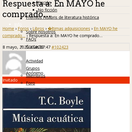
Respuesta a: En MAYO he
Ficción
No ficción
comprado…
Premios Hislibris de literatura histórica
Info
Home
›
Foros
›
Libros
›
�ltimas adquisiciones
›
En MAYO he
Sobre nosotros
comprado…
›
Respuesta a: En MAYO he comprado…
FAQs
Contacto
8 mayo, 2025 a las 07:47
#102423
Hislibreños
Actividad
Grupos
Anónimo
Miembros
Invitado
Foro