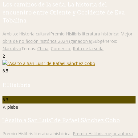
Los caminos de la seda. La historia del
encuentro entre Oriente y Occidente de Eva
Tobalina
Ámbito:
Historia cultural
Premio Hislibris literatura histórica:
Mejor
obra de no ficción histórica 2024 (ganador/a)
Subgéneros:
Narrativo
Temas:
China
,
Comercio
,
Ruta de la seda
2
6.5
P. Hislibris
6.3
P. plebe
"Asalto a San Luis" de Rafael Sánchez Cobo
Premio Hislibris literatura histórica:
Premio Hislibris mejor autor/a