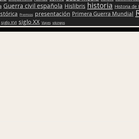
historia
Guerra civil española
Hislibris
a
Historia de
presentación
stórica
Primera Guerra Mundial
Premios
siglo XX
siglo XVI
Viajes
vikingos