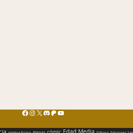
Facebook
Instagram
X
Discord
Patreon
YouTube
Edad Media
cia
cómic
Atenas
antigua Roma
Edhasa
Ediciones Sa