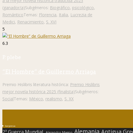
a la mejor novela histórica traducida 2023
(ganador/a)
Subgéneros:
Biográfico
,
psicológico
,
Romántico
Temas:
Florencia
,
Italia
,
Lucrezia de
Medici
,
Renacimiento
,
S. XVI
5
6.3
P. plebe
“El Hombre” de Guillermo Arriaga
Premio Hislibris literatura histórica:
Premio Hislibris
mejor novela histórica 2025 (finalista)
Subgéneros:
Social
Temas:
México
,
realismo
,
S. XX
Sorpresa
Alemania
Antigua Gre
2ª Guerra Mundial.
Alejandro Magno