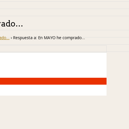
prado…
rado…
›
Respuesta a: En MAYO he comprado…