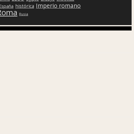
Imperio romano
histórica
 España
Roma
Rusia