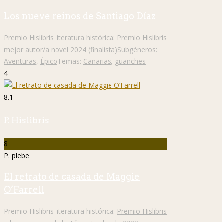
Los nueve reinos de Santiago Díaz
Premio Hislibris literatura histórica:
Premio Hislibris
mejor autor/a novel 2024 (finalista)
Subgéneros:
Aventuras
,
Épico
Temas:
Canarias
,
guanches
4
8.1
P. Hislibris
8
P. plebe
El retrato de casada de Maggie
O’Farrell
Premio Hislibris literatura histórica:
Premio Hislibris