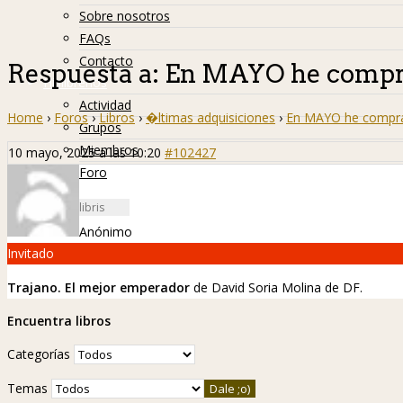
Sobre nosotros
FAQs
Contacto
Respuesta a: En MAYO he com
Hislibreños
Actividad
Home
›
Foros
›
Libros
›
�ltimas adquisiciones
›
En MAYO he comp
Grupos
Miembros
10 mayo, 2025 a las 10:20
#102427
Foro
Anónimo
Invitado
Trajano. El mejor emperador
de David Soria Molina de DF.
Encuentra libros
Categorías
Temas