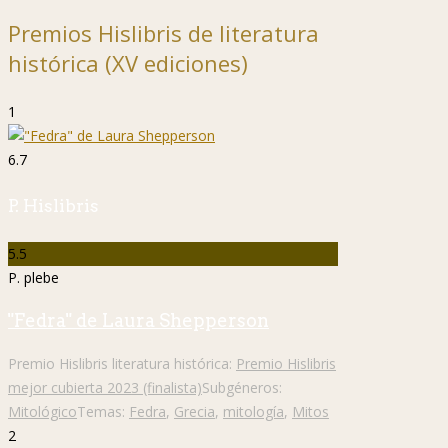
Premios Hislibris de literatura
histórica (XV ediciones)
1
6.7
P. Hislibris
5.5
P. plebe
"Fedra" de Laura Shepperson
Premio Hislibris literatura histórica:
Premio Hislibris
mejor cubierta 2023 (finalista)
Subgéneros:
Mitológico
Temas:
Fedra
,
Grecia
,
mitología
,
Mitos
2