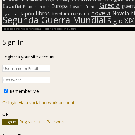
Grecia
España
Europa
guerr
Estados Unidos
filosofía
Francia
novela
libros
Japón
Novela hi
nazismo
literatura
Inglaterra
Segunda Guerra Mundial
Siglo XIX
Todos los derechos pertenecen a Hislibris Asociación cultural
Sign In
Login via your site account
Remember Me
Or login via a social network account
OR
Register
Lost Password