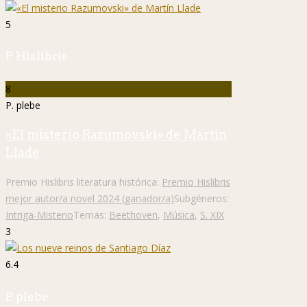
5
P. Hislibris
8
P. plebe
«El misterio Razumovski» de Martín
Llade
Premio Hislibris literatura histórica:
Premio Hislibris
mejor autor/a novel 2024 (ganador/a)
Subgéneros:
Intriga-Misterio
Temas:
Beethoven
,
Música
,
S. XIX
3
6.4
P. plebe