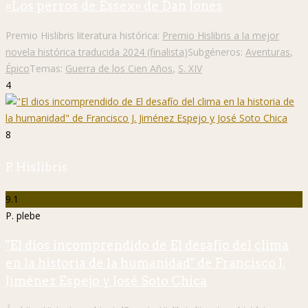
«Los perros de Essex» de Dan Jones
Premio Hislibris literatura histórica:
Premio Hislibris a la mejor
novela histórica traducida 2024 (finalista)
Subgéneros:
Aventuras
,
Épico
Temas:
Guerra de los Cien Años
,
S. XIV
4
8
P. Hislibris
9.1
P. plebe
"El dios incomprendido de El desafío del clima
en la historia de la humanidad" de Francisco J.
Jiménez Espejo y José Soto Chica