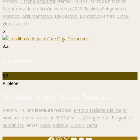
Ámbito:
Historia ambiental
Premio Hislibris literatura histórica:
Mejor obra de no ficción histórica 2025 (finalista)
Subgéneros:
Analítico
,
Argumentativo
,
Divulgativo
,
Expositivo
Temas:
Clima
,
globalización
5
8.2
P. Hislibris
5.5
P. plebe
"Los libros de Jacob" de Olga Tokarczuk
Premio Hislibris literatura histórica:
Premio Hislibris a la mejor
novela histórica traducida 2023 (finalista)
Subgéneros:
Biográfico
,
humanista
Temas:
judío
,
Polonia
,
S. XVIII
,
Secta
Facebook
Instagram
X
Discord
Patreon
YouTube