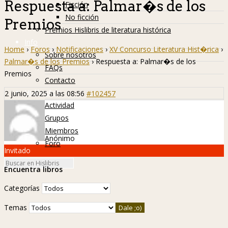
Respuesta a: Palmar�s de los
Ficción
No ficción
Premios
Premios Hislibris de literatura histórica
Info
Home
›
Foros
›
Notificaciones
›
XV Concurso Literatura Hist�rica
›
Sobre nosotros
Palmar�s de los Premios
›
Respuesta a: Palmar�s de los
FAQs
Premios
Contacto
Hislibreños
2 junio, 2025 a las 08:56
#102457
Actividad
Grupos
Miembros
Anónimo
Foro
Invitado
Encuentra libros
Categorías
Temas