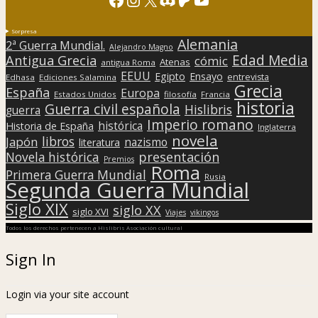
Sorpresa
Alemania
2ª Guerra Mundial.
Alejandro Magno
Edad Media
Antigua Grecia
cómic
Atenas
antigua Roma
EEUU
Egipto
Ensayo
entrevista
Edhasa
Ediciones Salamina
Grecia
España
Europa
Estados Unidos
filosofía
Francia
historia
Guerra civil española
Hislibris
guerra
Imperio romano
histórica
Historia de España
Inglaterra
novela
libros
Japón
nazismo
literatura
presentación
Novela histórica
Premios
Roma
Primera Guerra Mundial
Rusia
Segunda Guerra Mundial
Siglo XIX
siglo XX
siglo XVI
Viajes
vikingos
Todos los derechos pertenecen a Hislibris Asociación cultural
Sign In
Login via your site account