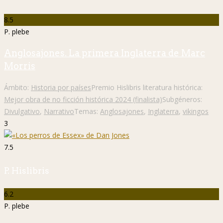
8.5
P. plebe
Anglosajones. La primera Inglaterra de Marc
Morris
Ámbito:
Historia por países
Premio Hislibris literatura histórica:
Mejor obra de no ficción histórica 2024 (finalista)
Subgéneros:
Divulgativo
,
Narrativo
Temas:
Anglosajones
,
Inglaterra
,
vikingos
3
7.5
P. Hislibris
6.2
P. plebe