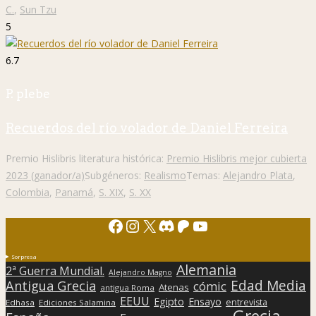
C.
,
Sun Tzu
5
6.7
P. plebe
Recuerdos del río volador de Daniel Ferreira
Premio Hislibris literatura histórica:
Premio Hislibris mejor cubierta
2023 (ganador/a)
Subgéneros:
Realismo
Temas:
Alejandro Plata
,
Colombia
,
Panamá
,
S. XIX
,
S. XX
Facebook
Instagram
X
Discord
Patreon
YouTube
Sorpresa
Alemania
2ª Guerra Mundial.
Alejandro Magno
Edad Media
Antigua Grecia
cómic
Atenas
antigua Roma
EEUU
Egipto
Ensayo
entrevista
Edhasa
Ediciones Salamina
Grecia