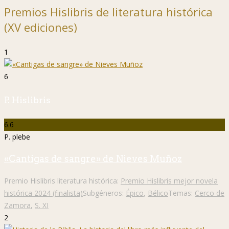
Premios Hislibris de literatura histórica
(XV ediciones)
1
6
P. Hislibris
6.6
P. plebe
«Cantigas de sangre» de Nieves Muñoz
Premio Hislibris literatura histórica:
Premio Hislibris mejor novela
histórica 2024 (finalista)
Subgéneros:
Épico
,
Bélico
Temas:
Cerco de
Zamora
,
S. XI
2