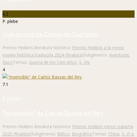
6.2
P. plebe
«Los perros de Essex» de Dan Jones
Premio Hislibris literatura histórica:
Premio Hislibris a la mejor
novela histórica traducida 2024 (finalista)
Subgéneros:
Aventuras
,
Épico
Temas:
Guerra de los Cien Años
,
S. XIV
4
7.1
P. plebe
"Invencible" de Carlos Bassas del Rey
Premio Hislibris literatura histórica:
Premio Hislibris mejor cubierta
2025 (finalista)
Subgéneros:
Bélico
,
Biográfico
Temas:
China
,
S. VI a.