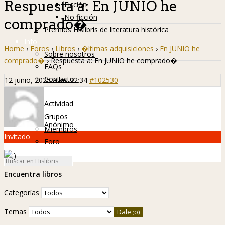
Respuesta a: En JUNIO he
Ficción
No ficción
comprado�
Premios Hislibris de literatura histórica
Info
Home
›
Foros
›
Libros
›
�ltimas adquisiciones
›
En JUNIO he
Sobre nosotros
comprado�
›
Respuesta a: En JUNIO he comprado�
FAQs
Contacto
12 junio, 2025 a las 22:34
#102530
Hislibreños
Actividad
Grupos
Anónimo
Miembros
Invitado
Foro
Encuentra libros
Categorías
Temas