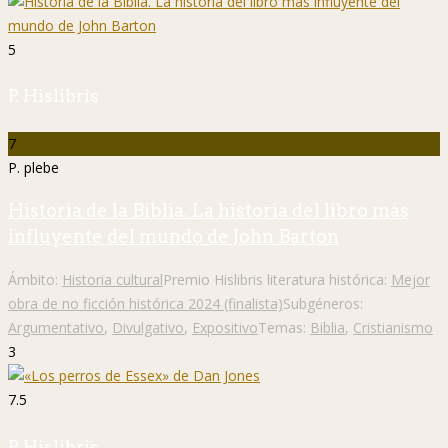
5
P. Hislibris
7
P. plebe
Historia de la Biblia. La historia del libro más
influyente del mundo de John Barton
Ámbito:
Historia cultural
Premio Hislibris literatura histórica:
Mejor
obra de no ficción histórica 2024 (finalista)
Subgéneros:
Argumentativo
,
Divulgativo
,
Expositivo
Temas:
Biblia
,
Cristianismo
3
7.5
P. Hislibris