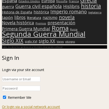
España
Europa
Estados Unidos
filosofía
Francia
historia
Guerra civil española
Hislibris
guerra
Imperio romano
histórica
Historia de España
Inglaterra
novela
libros
Japón
nazismo
literatura
presentación
Novela histórica
Premios
Roma
Primera Guerra Mundial
Rusia
Segunda Guerra Mundial
Siglo XIX
siglo XX
siglo XVI
Viajes
vikingos
Todos los derechos pertenecen a Hislibris Asociación cultural
Sign In
Login via your site account
Remember Me
Or login via a social network account