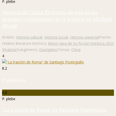
P. plebe
Historia de China. El retrato de una de las
grandes civilizaciones de la historia de Michael
Wood
Ámbito:
Historia cultural
,
Historia Social
,
Historia universal
Premio
Hislibris literatura histórica:
Mejor obra de no ficción histórica 2023
(finalista)
Subgéneros:
Divulgativo
Temas:
China
4
8.2
P. Hislibris
8.8
P. plebe
"La traición de Roma" de Santiago Posteguillo