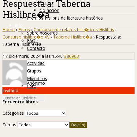
Respuesta a: Taberna
Ficción
No ficción
Hislibre�a
Premios Hislibris de literatura histórica
Info
Home
›
Foros
›
Concursos de relatos hist�ricos Hislibris
›
Sobre nosotros
Concurso hislibre�o XV
›
Taberna Hislibre�a
›
Respuesta a:
FAQs
Taberna Hislibre�a
Contacto
Hislibreños
17 diciembre, 2024 a las 15:40
#80903
Actividad
Grupos
Miembros
Anónimo
Foro
Invitado
Encuentra libros
Categorías
Temas