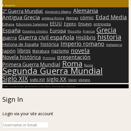
Sorpresa
Alemania
2ª Guerra Mundial.
Alejandro Magno
Edad Media
Antigua Grecia
cómic
Atenas
antigua Roma
EEUU
Egipto
Ensayo
entrevista
Edhasa
Ediciones Salamina
Grecia
España
Europa
Estados Unidos
filosofía
Francia
historia
Guerra civil española
Hislibris
guerra
Imperio romano
histórica
Historia de España
Inglaterra
novela
libros
Japón
nazismo
literatura
presentación
Novela histórica
Premios
Roma
Primera Guerra Mundial
Rusia
Segunda Guerra Mundial
Siglo XIX
siglo XX
siglo XVI
Viajes
vikingos
Todos los derechos pertenecen a Hislibris Asociación cultural
Sign In
Login via your site account