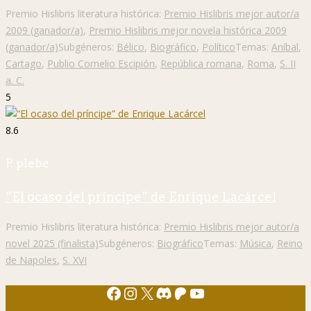
Premio Hislibris literatura histórica:
Premio Hislibris mejor autor/a
2009 (ganador/a)
,
Premio Hislibris mejor novela histórica 2009
(ganador/a)
Subgéneros:
Bélico
,
Biográfico
,
Político
Temas:
Aníbal
,
Cartago
,
Publio Cornelio Escipión
,
República romana
,
Roma
,
S. II
a. C.
5
8.6
P. plebe
“El ocaso del príncipe” de Enrique Lacárcel
Premio Hislibris literatura histórica:
Premio Hislibris mejor autor/a
novel 2025 (finalista)
Subgéneros:
Biográfico
Temas:
Música
,
Reino
de Napoles
,
S. XVI
Facebook
Instagram
X
Discord
Patreon
YouTube