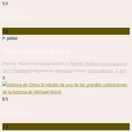
5.5
P. Hislibris
5.8
P. plebe
"Badaq" de Carlos Bardem
Premio Hislibris literatura histórica:
Premio Hislibris mejor autor/a
2023 (finalista)
Subgéneros:
Alegorico
Temas:
Colonialismo
,
S. XVI
3
8.5
P. Hislibris
7.4