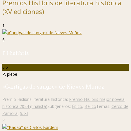
Premios Hislibris de literatura histórica
(XV ediciones)
1
6
P. Hislibris
6.6
P. plebe
«Cantigas de sangre» de Nieves Muñoz
Premio Hislibris literatura histórica:
Premio Hislibris mejor novela
histórica 2024 (finalista)
Subgéneros:
Épico
,
Bélico
Temas:
Cerco de
Zamora
,
S. XI
2