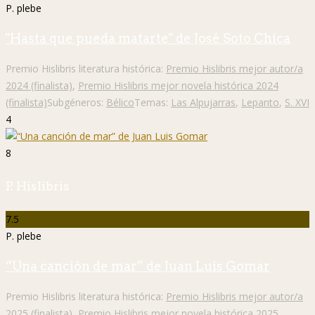
P. plebe
"Hasta que pueda matarte" de José Soto Chica
Premio Hislibris literatura histórica:
Premio Hislibris mejor autor/a
2024 (finalista)
,
Premio Hislibris mejor novela histórica 2024
(finalista)
Subgéneros:
Bélico
Temas:
Las Alpujarras
,
Lepanto
,
S. XVI
4
8
P. Hislibris
7.5
P. plebe
“Una canción de mar” de Juan Luis Gomar
Premio Hislibris literatura histórica:
Premio Hislibris mejor autor/a
2025 (finalista)
,
Premio Hislibris mejor novela histórica 2025