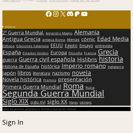
Facebook
Instagram
X
Discord
Patreon
YouTube
Sorpresa
Alemania
2ª Guerra Mundial.
Alejandro Magno
Edad Media
Antigua Grecia
cómic
Atenas
antigua Roma
EEUU
Egipto
Ensayo
entrevista
Edhasa
Ediciones Salamina
Grecia
España
Europa
Estados Unidos
filosofía
Francia
historia
Guerra civil española
Hislibris
guerra
Imperio romano
histórica
Historia de España
Inglaterra
novela
libros
Japón
nazismo
literatura
presentación
Novela histórica
Premios
Roma
Primera Guerra Mundial
Rusia
Segunda Guerra Mundial
Siglo XIX
siglo XX
siglo XVI
Viajes
vikingos
Todos los derechos pertenecen a Hislibris Asociación cultural
Sign In