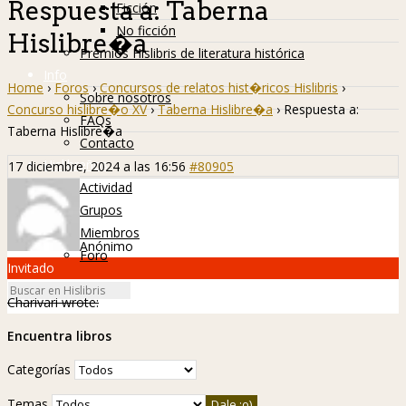
Respuesta a: Taberna
Ficción
No ficción
Hislibre�a
Premios Hislibris de literatura histórica
Info
Home
›
Foros
›
Concursos de relatos hist�ricos Hislibris
›
Sobre nosotros
Concurso hislibre�o XV
›
Taberna Hislibre�a
›
Respuesta a:
FAQs
Taberna Hislibre�a
Contacto
Hislibreños
17 diciembre, 2024 a las 16:56
#80905
Actividad
Grupos
Miembros
Anónimo
Foro
Invitado
Charivari wrote:
Encuentra libros
Categorías
Temas