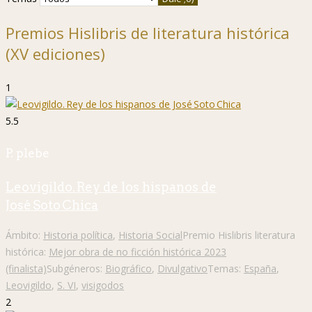
Premios Hislibris de literatura histórica
(XV ediciones)
1
5.5
P. plebe
Leovigildo. Rey de los hispanos de
José Soto Chica
Ámbito:
Historia política
,
Historia Social
Premio Hislibris literatura
histórica:
Mejor obra de no ficción histórica 2023
(finalista)
Subgéneros:
Biográfico
,
Divulgativo
Temas:
España
,
Leovigildo
,
S. VI
,
visigodos
2