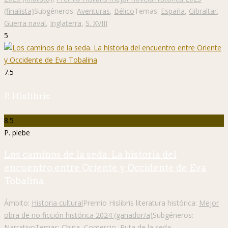
(finalista)
Subgéneros:
Aventuras
,
Bélico
Temas:
España
,
Gibraltar
,
Guerra naval
,
Inglaterra
,
S. XVIII
5
7.5
P. Hislibris
8.5
P. plebe
Los caminos de la seda. La historia del
encuentro entre Oriente y Occidente de Eva
Tobalina
Ámbito:
Historia cultural
Premio Hislibris literatura histórica:
Mejor
obra de no ficción histórica 2024 (ganador/a)
Subgéneros:
Narrativo
Temas:
China
,
Comercio
,
Ruta de la seda