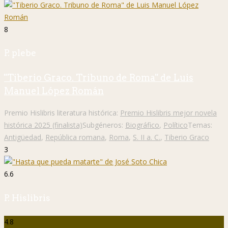
8
P. plebe
"Tiberio Graco. Tribuno de Roma" de Luis
Manuel López Román
Premio Hislibris literatura histórica:
Premio Hislibris mejor novela
histórica 2025 (finalista)
Subgéneros:
Biográfico
,
Político
Temas:
Antigüedad
,
República romana
,
Roma
,
S. II a. C.
,
Tiberio Graco
3
6.6
P. Hislibris
4.8