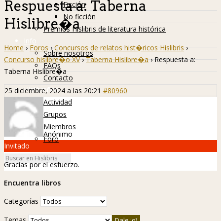
Respuesta a: Taberna
Ficción
No ficción
Hislibre�a
Premios Hislibris de literatura histórica
Info
Home
›
Foros
›
Concursos de relatos hist�ricos Hislibris
›
Sobre nosotros
Concurso hislibre�o XV
›
Taberna Hislibre�a
›
Respuesta a:
FAQs
Taberna Hislibre�a
Contacto
Hislibreños
25 diciembre, 2024 a las 20:21
#80960
Actividad
Grupos
Miembros
Anónimo
Foro
Invitado
Gracias por el esfuerzo.
Encuentra libros
Categorías
Temas