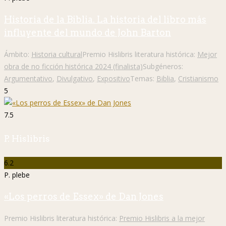
Historia de la Biblia. La historia del libro más
influyente del mundo de John Barton
Ámbito:
Historia cultural
Premio Hislibris literatura histórica:
Mejor
obra de no ficción histórica 2024 (finalista)
Subgéneros:
Argumentativo
,
Divulgativo
,
Expositivo
Temas:
Biblia
,
Cristianismo
5
7.5
P. Hislibris
6.2
P. plebe
«Los perros de Essex» de Dan Jones
Premio Hislibris literatura histórica:
Premio Hislibris a la mejor