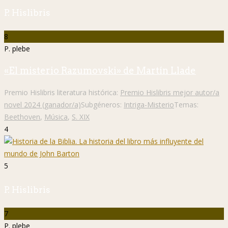
P. Hislibris
8
P. plebe
«El misterio Razumovski» de Martín Llade
Premio Hislibris literatura histórica:
Premio Hislibris mejor autor/a
novel 2024 (ganador/a)
Subgéneros:
Intriga-Misterio
Temas:
Beethoven
,
Música
,
S. XIX
4
5
P. Hislibris
7
P. plebe