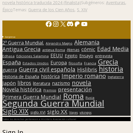
novela histórica traducida 2024 (finalista)
Subgéneros:
Aventuras
,
Épico
Temas:
Guerra de los Cien Años
,
S. XIV
Facebook
Instagram
X
Discord
Patreon
YouTube
Sorpresa
Alemania
2ª Guerra Mundial.
Alejandro Magno
Edad Media
Antigua Grecia
cómic
Atenas
antigua Roma
EEUU
Egipto
Ensayo
entrevista
Edhasa
Ediciones Salamina
Grecia
España
Europa
Estados Unidos
filosofía
Francia
historia
Guerra civil española
Hislibris
guerra
Imperio romano
histórica
Historia de España
Inglaterra
novela
libros
Japón
nazismo
literatura
presentación
Novela histórica
Premios
Roma
Primera Guerra Mundial
Rusia
Segunda Guerra Mundial
Siglo XIX
siglo XX
siglo XVI
Viajes
vikingos
Todos los derechos pertenecen a Hislibris Asociación cultural
Sign In