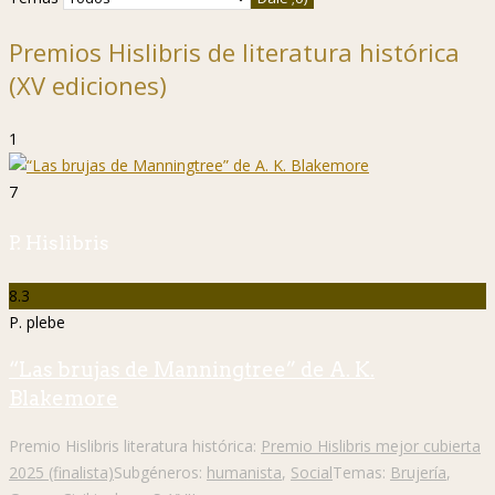
Premios Hislibris de literatura histórica
(XV ediciones)
1
7
P. Hislibris
8.3
P. plebe
“Las brujas de Manningtree” de A. K.
Blakemore
Premio Hislibris literatura histórica:
Premio Hislibris mejor cubierta
2025 (finalista)
Subgéneros:
humanista
,
Social
Temas:
Brujería
,