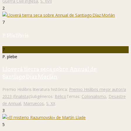
Guerra Civil inglesa
,
S. XVII
2
7
P. Hislibris
7
P. plebe
Lloverá tierra seca sobre Annual de
Santiago Díaz Morlán
Premio Hislibris literatura histórica:
Premio Hislibris mejor autor/a
2023 (finalista)
Subgéneros:
Bélico
Temas:
Colonialismo
,
Desastre
de Annual
,
Marruecos
,
S. XX
3
5