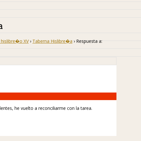
a
hislibre�o XV
›
Taberna Hislibre�a
›
Respuesta a:
ntes, he vuelto a reconciliarme con la tarea.