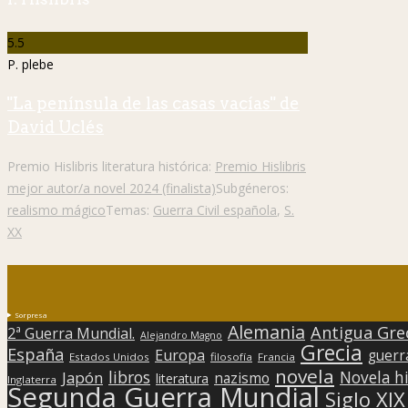
5.5
P. plebe
"La península de las casas vacías" de
David Uclés
Premio Hislibris literatura histórica:
Premio Hislibris
mejor autor/a novel 2024 (finalista)
Subgéneros:
realismo mágico
Temas:
Guerra Civil española
,
S.
XX
Sorpresa
Alemania
Antigua Gre
2ª Guerra Mundial.
Alejandro Magno
Grecia
España
Europa
guerr
Estados Unidos
filosofía
Francia
novela
libros
Japón
Novela hi
nazismo
literatura
Inglaterra
Segunda Guerra Mundial
Siglo XIX