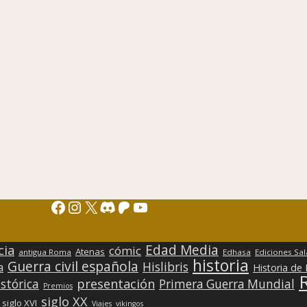
Facebook
Instagram
X
Discord
Patreon
YouTube
Edad Media
cia
cómic
Atenas
antigua Roma
Edhasa
Ediciones Sa
historia
Guerra civil española
Hislibris
a
Historia de
presentación
stórica
Primera Guerra Mundial
Premios
siglo XX
siglo XVI
Viajes
vikingos