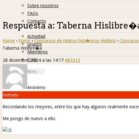
Sobre nosotros
FAQs
Contacto
Respuesta a: Taberna Hislibre�
Hislibreños
Actividad
Home
›
Foros
›
Concursos de relatos hist�ricos Hislibris
›
Concurso 
Grupos
Taberna Hislibre�a
Miembros
Foro
28 diciembre, 2024 a las 14:17
#81013
Anónimo
Invitado
Recordando los mejores, entre los que hay algunos realmente excele
Me pongo de nuevo a ello.