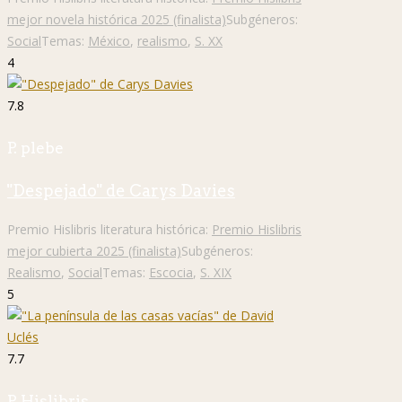
mejor novela histórica 2025 (finalista)
Subgéneros:
Social
Temas:
México
,
realismo
,
S. XX
4
7.8
P. plebe
"Despejado" de Carys Davies
Premio Hislibris literatura histórica:
Premio Hislibris
mejor cubierta 2025 (finalista)
Subgéneros:
Realismo
,
Social
Temas:
Escocia
,
S. XIX
5
7.7
P. Hislibris