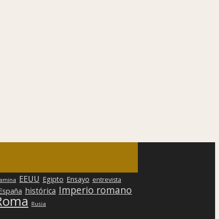
EEUU
Egipto
Ensayo
entrevista
lamina
Imperio romano
histórica
 España
Roma
Rusia