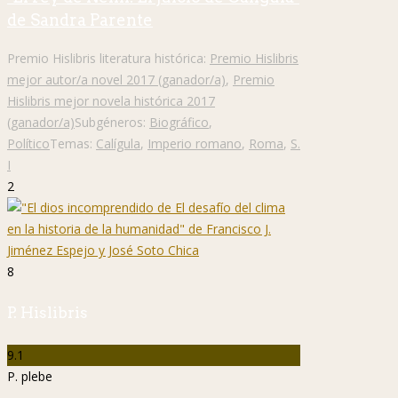
de Sandra Parente
Premio Hislibris literatura histórica:
Premio Hislibris
mejor autor/a novel 2017 (ganador/a)
,
Premio
Hislibris mejor novela histórica 2017
(ganador/a)
Subgéneros:
Biográfico
,
Político
Temas:
Calígula
,
Imperio romano
,
Roma
,
S.
I
2
8
P. Hislibris
9.1
P. plebe