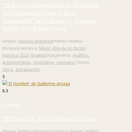
"El dios incomprendido de El desafío
del clima en la historia de la
humanidad" de Francisco J. Jiménez
Espejo y José Soto Chica
Ámbito:
Historia ambiental
Premio Hislibris
literatura histórica:
Mejor obra de no ficción
histórica 2025 (finalista)
Subgéneros:
Analítico
,
Argumentativo
,
Divulgativo
,
Expositivo
Temas:
Clima
,
globalización
3
6.3
P. plebe
“El Hombre” de Guillermo Arriaga
Premio Hislibris literatura histórica:
Premio Hislibris