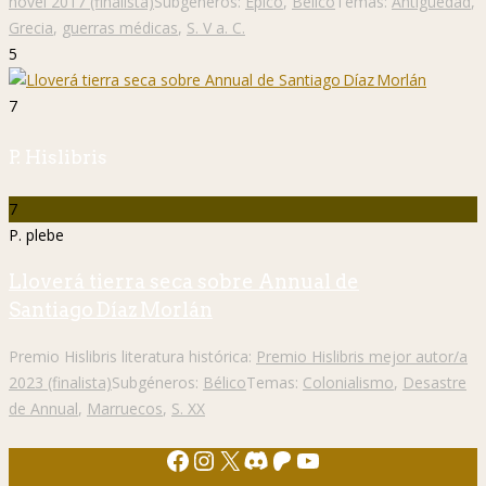
novel 2017 (finalista)
Subgéneros:
Épico
,
Bélico
Temas:
Antigüedad
,
Grecia
,
guerras médicas
,
S. V a. C.
5
7
P. Hislibris
7
P. plebe
Lloverá tierra seca sobre Annual de
Santiago Díaz Morlán
Premio Hislibris literatura histórica:
Premio Hislibris mejor autor/a
2023 (finalista)
Subgéneros:
Bélico
Temas:
Colonialismo
,
Desastre
de Annual
,
Marruecos
,
S. XX
Facebook
Instagram
X
Discord
Patreon
YouTube