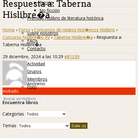
Respuesta a: Taberna
Ficción
No ficción
Hislibre�a
Premios Hislibris de literatura histórica
Info
Home
›
Foros
›
Concursos de relatos hist�ricos Hislibris
›
Sobre nosotros
Concurso hislibre�o XV
›
Taberna Hislibre�a
›
Respuesta a:
FAQs
Taberna Hislibre�a
Contacto
Hislibreños
29 diciembre, 2024 a las 10:29
#81039
Actividad
Grupos
Miembros
Anónimo
Foro
Invitado
Encuentra libros
Categorías
Temas