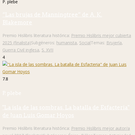
P. plebe
“Las brujas de Manningtree” de A. K.
Blakemore
Premio Hislibris literatura histórica:
Premio Hislibris mejor cubierta
2025 (finalista)
Subgéneros:
humanista
,
Social
Temas:
Brujería
,
Guerra Civil inglesa
,
S. XVII
4
7.8
P. plebe
"La isla de las sombras. La batalla de Esfacteria"
de Juan Luis Gomar Hoyos
Premio Hislibris literatura histórica:
Premio Hislibris mejor autor/a