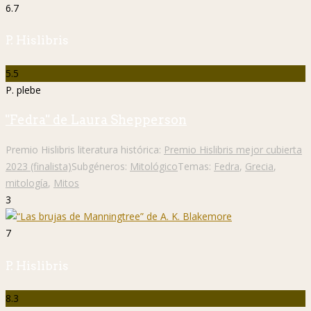
6.7
P. Hislibris
5.5
P. plebe
"Fedra" de Laura Shepperson
Premio Hislibris literatura histórica:
Premio Hislibris mejor cubierta
2023 (finalista)
Subgéneros:
Mitológico
Temas:
Fedra
,
Grecia
,
mitología
,
Mitos
3
7
P. Hislibris
8.3