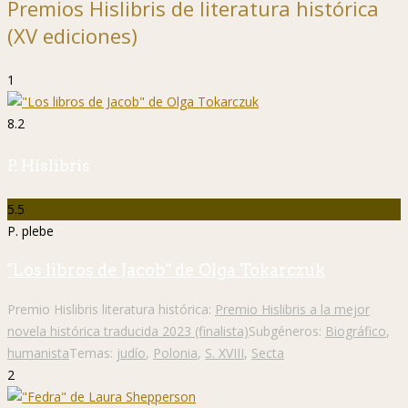
Premios Hislibris de literatura histórica
(XV ediciones)
1
8.2
P. Hislibris
5.5
P. plebe
"Los libros de Jacob" de Olga Tokarczuk
Premio Hislibris literatura histórica:
Premio Hislibris a la mejor
novela histórica traducida 2023 (finalista)
Subgéneros:
Biográfico
,
humanista
Temas:
judío
,
Polonia
,
S. XVIII
,
Secta
2