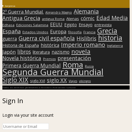
Sorpresa
Alemania
2ª Guerra Mundial.
Alejandro Magno
Edad Media
Antigua Grecia
cómic
Atenas
antigua Roma
EEUU
Egipto
Ensayo
entrevista
Edhasa
Ediciones Salamina
Grecia
España
Europa
Estados Unidos
filosofía
Francia
historia
Guerra civil española
Hislibris
guerra
Imperio romano
histórica
Historia de España
Inglaterra
novela
libros
Japón
nazismo
literatura
presentación
Novela histórica
Premios
Roma
Primera Guerra Mundial
Rusia
Segunda Guerra Mundial
Siglo XIX
siglo XX
siglo XVI
Viajes
vikingos
Todos los derechos pertenecen a Hislibris Asociación cultural
Sign In
Login via your site account