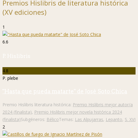
Premios Hislibris de literatura histórica
(XV ediciones)
1
6.6
P. Hislibris
4.8
P. plebe
"Hasta que pueda matarte" de José Soto Chica
Premio Hislibris literatura histórica:
Premio Hislibris mejor autor/a
2024 (finalista)
,
Premio Hislibris mejor novela histórica 2024
(finalista)
Subgéneros:
Bélico
Temas:
Las Alpujarras
,
Lepanto
,
S. XVI
2