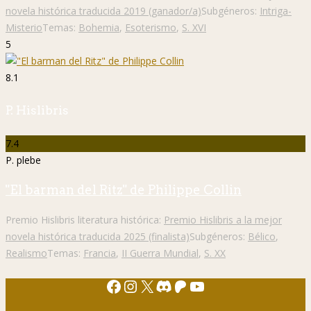
novela histórica traducida 2019 (ganador/a)
Subgéneros:
Intriga-
Misterio
Temas:
Bohemia
,
Esoterismo
,
S. XVI
5
8.1
P. Hislibris
7.4
P. plebe
"El barman del Ritz" de Philippe Collin
Premio Hislibris literatura histórica:
Premio Hislibris a la mejor
novela histórica traducida 2025 (finalista)
Subgéneros:
Bélico
,
Realismo
Temas:
Francia
,
II Guerra Mundial
,
S. XX
Facebook
Instagram
X
Discord
Patreon
YouTube