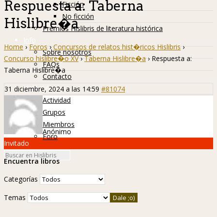
Respuesta a: Taberna
Ficción
No ficción
Hislibre�a
Premios Hislibris de literatura histórica
Info
Home
›
Foros
›
Concursos de relatos hist�ricos Hislibris
›
Sobre nosotros
Concurso hislibre�o XV
›
Taberna Hislibre�a
›
Respuesta a:
FAQs
Taberna Hislibre�a
Contacto
Hislibreños
31 diciembre, 2024 a las 14:59
#81074
Actividad
Grupos
Miembros
Anónimo
Foro
Invitado
Encuentra libros
Categorías
Temas