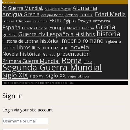
Sorpresa
Alemania
2ª Guerra Mundial.
Alejandro Magno
Edad Media
Antigua Grecia
cómic
Atenas
antigua Roma
EEUU
Egipto
Ensayo
entrevista
Edhasa
Ediciones Salamina
Grecia
España
Europa
Estados Unidos
filosofía
Francia
historia
Guerra civil española
Hislibris
guerra
Imperio romano
histórica
Historia de España
Inglaterra
novela
libros
Japón
nazismo
literatura
presentación
Novela histórica
Premios
Roma
Primera Guerra Mundial
Rusia
Segunda Guerra Mundial
Siglo XIX
siglo XX
siglo XVI
Viajes
vikingos
Todos los derechos pertenecen a Hislibris Asociación cultural
Sign In
Login via your site account