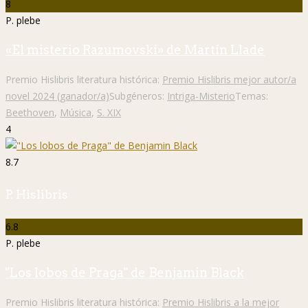
8
P. plebe
«El misterio Razumovski» de Martín Llade
Premio Hislibris literatura histórica:
Premio Hislibris mejor autor/a
novel 2024 (ganador/a)
Subgéneros:
Intriga-Misterio
Temas:
Beethoven
,
Música
,
S. XIX
4
8.7
P. Hislibris
6.8
P. plebe
"Los lobos de Praga" de Benjamin Black
Premio Hislibris literatura histórica:
Premio Hislibris a la mejor