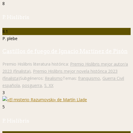
8
P. Hislibris
8.1
P. plebe
Castillos de fuego de Ignacio Martínez de Pisón
Premio Hislibris literatura histórica:
Premio Hislibris mejor autor/a
2023 (finalista)
,
Premio Hislibris mejor novela histórica 2023
(finalista)
Subgéneros:
Realismo
Temas:
franquismo
,
Guerra Civil
española
,
posguerra
,
S. XX
3
5
P. Hislibris