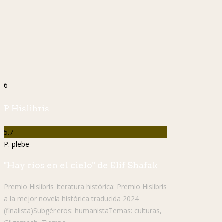
6
P. Hislibris
5.7
P. plebe
"Hay ríos en el cielo" de Elif Shafak
Premio Hislibris literatura histórica:
Premio Hislibris
a la mejor novela histórica traducida 2024
(finalista)
Subgéneros:
humanista
Temas:
culturas
,
Gilgamesh
,
Tiempo
Sorpresa