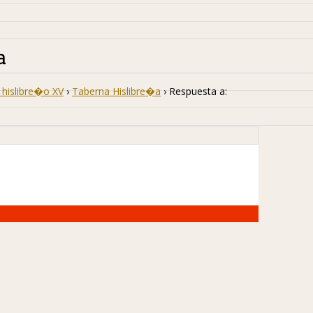
a
hislibre�o XV
›
Taberna Hislibre�a
›
Respuesta a: