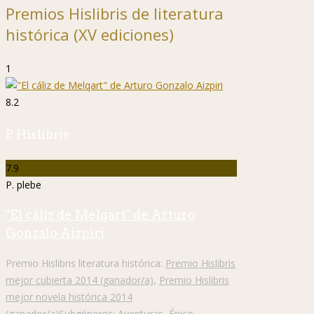
Premios Hislibris de literatura
histórica (XV ediciones)
1
8.2
P. Hislibris
7.9
P. plebe
"El cáliz de Melqart" de Arturo
Gonzalo Aizpiri
Premio Hislibris literatura histórica:
Premio Hislibris
mejor cubierta 2014 (ganador/a)
,
Premio Hislibris
mejor novela histórica 2014
(ganador/a)
Subgéneros:
Aventuras
,
Épico
,