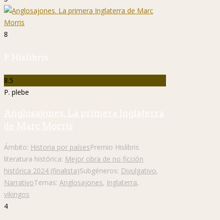
8
P. Hislibris
8.5
P. plebe
Anglosajones. La primera Inglaterra
de Marc Morris
Ámbito:
Historia por países
Premio Hislibris
literatura histórica:
Mejor obra de no ficción
histórica 2024 (finalista)
Subgéneros:
Divulgativo
,
Narrativo
Temas:
Anglosajones
,
Inglaterra
,
vikingos
4