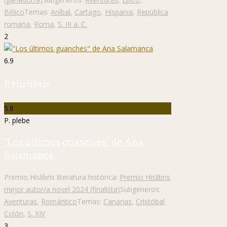
Bélico
Temas:
Aníbal
,
Cartago
,
Hispania
,
República
romana
,
Roma
,
S. III a. C.
2
6.9
P. Hislibris
5.8
P. plebe
"Los últimos guanches" de Ana
Salamanca
Premio Hislibris literatura histórica:
Premio Hislibris
mejor autor/a novel 2024 (finalista)
Subgéneros:
Aventuras
,
Romántico
Temas:
Canarias
,
Cristóbal
Colón
,
S. XIV
3