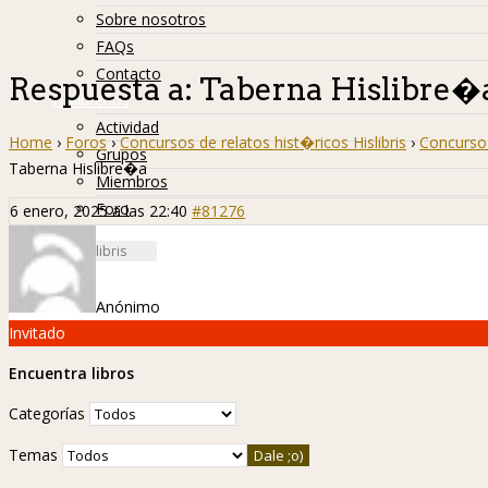
Sobre nosotros
FAQs
Contacto
Respuesta a: Taberna Hislibre�
Hislibreños
Actividad
Home
›
Foros
›
Concursos de relatos hist�ricos Hislibris
›
Concurso 
Grupos
Taberna Hislibre�a
Miembros
Foro
6 enero, 2025 a las 22:40
#81276
Anónimo
Invitado
Encuentra libros
Categorías
Temas