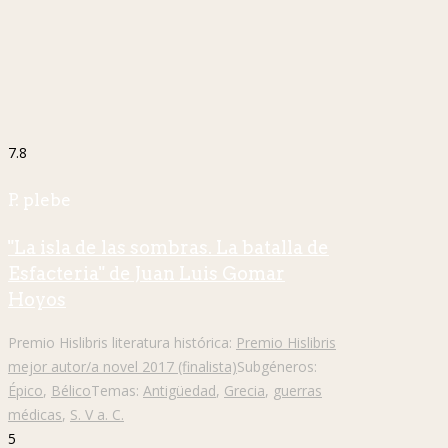
7.8
P. plebe
"La isla de las sombras. La batalla de
Esfacteria" de Juan Luis Gomar
Hoyos
Premio Hislibris literatura histórica:
Premio Hislibris
mejor autor/a novel 2017 (finalista)
Subgéneros:
Épico
,
Bélico
Temas:
Antigüedad
,
Grecia
,
guerras
médicas
,
S. V a. C.
5