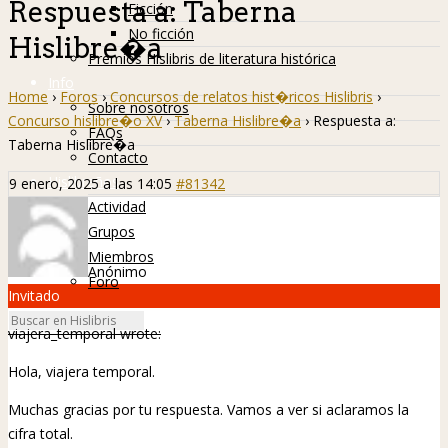
Respuesta a: Taberna
Ficción
No ficción
Hislibre�a
Premios Hislibris de literatura histórica
Info
Home
›
Foros
›
Concursos de relatos hist�ricos Hislibris
›
Sobre nosotros
Concurso hislibre�o XV
›
Taberna Hislibre�a
›
Respuesta a:
FAQs
Taberna Hislibre�a
Contacto
Hislibreños
9 enero, 2025 a las 14:05
#81342
Actividad
Grupos
Miembros
Anónimo
Foro
Invitado
viajera_temporal wrote:
Hola, viajera temporal.
Muchas gracias por tu respuesta. Vamos a ver si aclaramos la
cifra total.