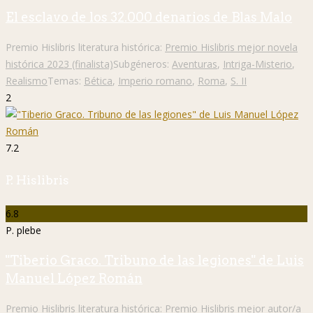
El esclavo de los 32.000 denarios de Blas Malo
Premio Hislibris literatura histórica:
Premio Hislibris mejor novela
histórica 2023 (finalista)
Subgéneros:
Aventuras
,
Intriga-Misterio
,
Realismo
Temas:
Bética
,
Imperio romano
,
Roma
,
S. II
2
7.2
P. Hislibris
6.8
P. plebe
"Tiberio Graco. Tribuno de las legiones" de Luis
Manuel López Román
Premio Hislibris literatura histórica:
Premio Hislibris mejor autor/a