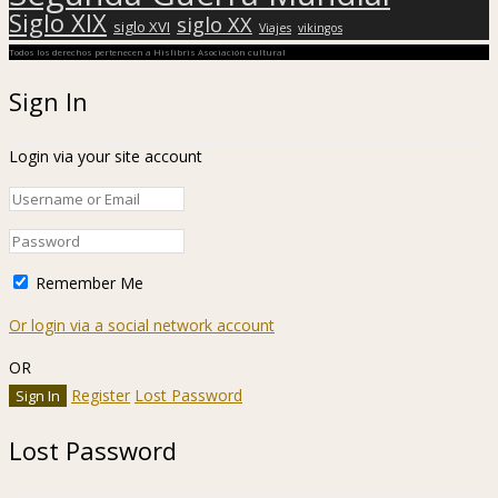
Siglo XIX
siglo XX
siglo XVI
Viajes
vikingos
Todos los derechos pertenecen a Hislibris Asociación cultural
Sign In
Login via your site account
Remember Me
Or login via a social network account
OR
Register
Lost Password
Lost Password