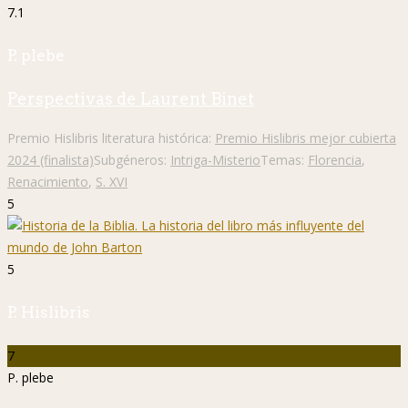
7.1
P. plebe
Perspectivas de Laurent Binet
Premio Hislibris literatura histórica:
Premio Hislibris mejor cubierta
2024 (finalista)
Subgéneros:
Intriga-Misterio
Temas:
Florencia
,
Renacimiento
,
S. XVI
5
5
P. Hislibris
7
P. plebe