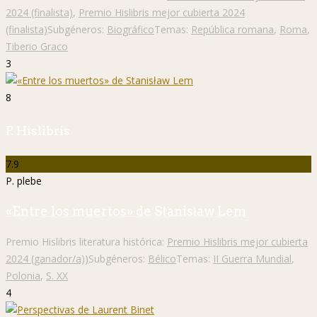
2024 (finalista)
,
Premio Hislibris mejor cubierta 2024
(finalista)
Subgéneros:
Biográfico
Temas:
República romana
,
Roma
,
Tiberio Graco
3
8
P. Hislibris
7.9
P. plebe
«Entre los muertos» de Stanisław Lem
Premio Hislibris literatura histórica:
Premio Hislibris mejor cubierta
2024 (ganador/a))
Subgéneros:
Bélico
Temas:
II Guerra Mundial
,
Polonia
,
S. XX
4