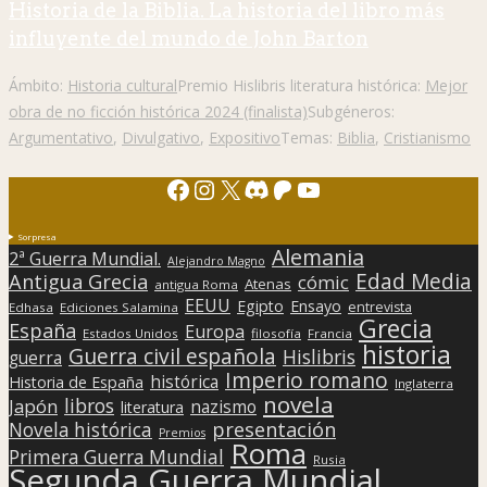
Historia de la Biblia. La historia del libro más
influyente del mundo de John Barton
Ámbito:
Historia cultural
Premio Hislibris literatura histórica:
Mejor
obra de no ficción histórica 2024 (finalista)
Subgéneros:
Argumentativo
,
Divulgativo
,
Expositivo
Temas:
Biblia
,
Cristianismo
Facebook
Instagram
X
Discord
Patreon
YouTube
Sorpresa
Alemania
2ª Guerra Mundial.
Alejandro Magno
Edad Media
Antigua Grecia
cómic
Atenas
antigua Roma
EEUU
Egipto
Ensayo
entrevista
Edhasa
Ediciones Salamina
Grecia
España
Europa
Estados Unidos
filosofía
Francia
historia
Guerra civil española
Hislibris
guerra
Imperio romano
histórica
Historia de España
Inglaterra
novela
libros
Japón
nazismo
literatura
presentación
Novela histórica
Premios
Roma
Primera Guerra Mundial
Rusia
Segunda Guerra Mundial