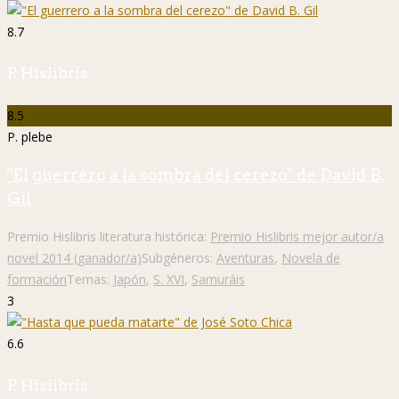
8.7
P. Hislibris
8.5
P. plebe
"El guerrero a la sombra del cerezo" de David B.
Gil
Premio Hislibris literatura histórica:
Premio Hislibris mejor autor/a
novel 2014 (ganador/a)
Subgéneros:
Aventuras
,
Novela de
formación
Temas:
Japón
,
S. XVI
,
Samuráis
3
6.6
P. Hislibris