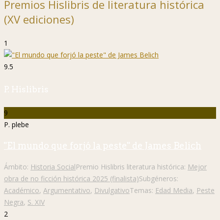
Premios Hislibris de literatura histórica
(XV ediciones)
1
9.5
P. Hislibris
9
P. plebe
"El mundo que forjó la peste" de James Belich
Ámbito:
Historia Social
Premio Hislibris literatura histórica:
Mejor
obra de no ficción histórica 2025 (finalista)
Subgéneros:
Académico
,
Argumentativo
,
Divulgativo
Temas:
Edad Media
,
Peste
Negra
,
S. XIV
2