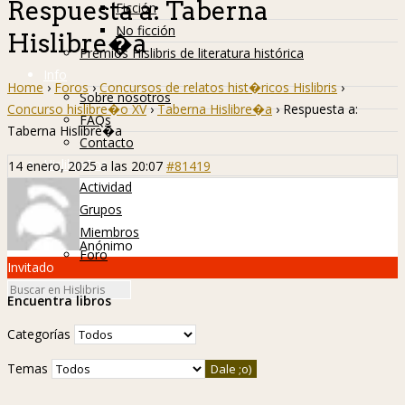
Respuesta a: Taberna
Ficción
No ficción
Hislibre�a
Premios Hislibris de literatura histórica
Info
Home
›
Foros
›
Concursos de relatos hist�ricos Hislibris
›
Sobre nosotros
Concurso hislibre�o XV
›
Taberna Hislibre�a
›
Respuesta a:
FAQs
Taberna Hislibre�a
Contacto
Hislibreños
14 enero, 2025 a las 20:07
#81419
Actividad
Grupos
Miembros
Anónimo
Foro
Invitado
Encuentra libros
Categorías
Temas