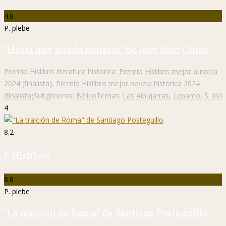
4.8
P. plebe
"Hasta que pueda matarte" de José Soto Chica
Premio Hislibris literatura histórica:
Premio Hislibris mejor autor/a
2024 (finalista)
,
Premio Hislibris mejor novela histórica 2024
(finalista)
Subgéneros:
Bélico
Temas:
Las Alpujarras
,
Lepanto
,
S. XVI
4
8.2
P. Hislibris
8.8
P. plebe
"La traición de Roma" de Santiago Posteguillo