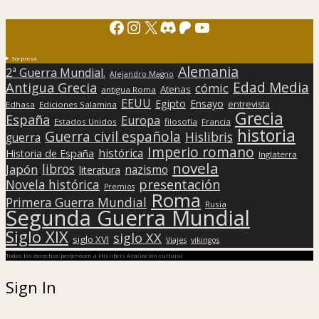
Facebook
Instagram
X
Discord
Patreon
YouTube
Sorpresa
Alemania
2ª Guerra Mundial.
Alejandro Magno
Edad Media
Antigua Grecia
cómic
Atenas
antigua Roma
EEUU
Egipto
Ensayo
entrevista
Edhasa
Ediciones Salamina
Grecia
España
Europa
Estados Unidos
filosofía
Francia
historia
Guerra civil española
Hislibris
guerra
Imperio romano
histórica
Historia de España
Inglaterra
novela
libros
Japón
nazismo
literatura
presentación
Novela histórica
Premios
Roma
Primera Guerra Mundial
Rusia
Segunda Guerra Mundial
Siglo XIX
siglo XX
siglo XVI
Viajes
vikingos
Todos los derechos pertenecen a Hislibris Asociación cultural
Sign In