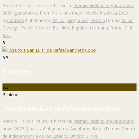
Premio Hislibris literatura histórica:
Premio Hislibris mejor autor/a
2009 (ganador/a)
,
Premio Hislibris mejor novela histórica 2009
(ganador/a)
Subgéneros:
Bélico
,
Biográfico
,
Político
Temas:
Aníbal
,
Cartago
,
Publio Cornelio Escipión
,
República romana
,
Roma
,
S. II
a. C.
5
6.5
P. Hislibris
6.3
P. plebe
"Asalto a San Luis" de Rafael Sánchez Cobo
Premio Hislibris literatura histórica:
Premio Hislibris mejor autor/a
novel 2023 (finalista)
Subgéneros:
Aventuras
,
Bélico
Temas:
Guerra
de Independencia de los Estados Unidos
,
S. XVIII