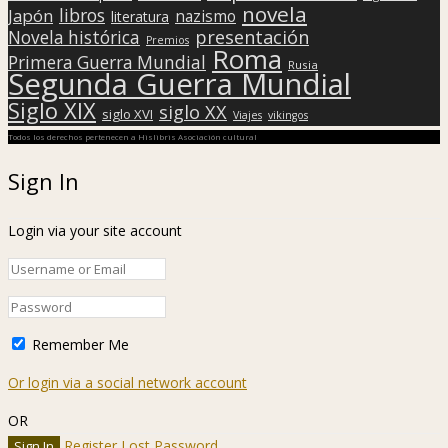
novela
libros
Japón
nazismo
literatura
presentación
Novela histórica
Premios
Roma
Primera Guerra Mundial
Rusia
Segunda Guerra Mundial
Siglo XIX
siglo XX
siglo XVI
Viajes
vikingos
Todos los derechos pertenecen a Hislibris Asociación cultural
Sign In
Login via your site account
Remember Me
Or login via a social network account
OR
Register
Lost Password