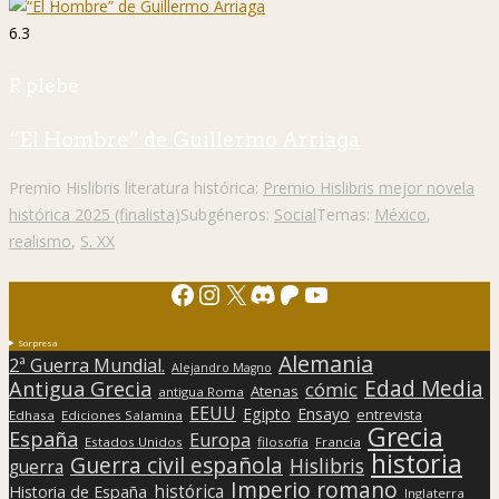
6.3
P. plebe
“El Hombre” de Guillermo Arriaga
Premio Hislibris literatura histórica:
Premio Hislibris mejor novela
histórica 2025 (finalista)
Subgéneros:
Social
Temas:
México
,
realismo
,
S. XX
Facebook
Instagram
X
Discord
Patreon
YouTube
Sorpresa
Alemania
2ª Guerra Mundial.
Alejandro Magno
Edad Media
Antigua Grecia
cómic
Atenas
antigua Roma
EEUU
Egipto
Ensayo
entrevista
Edhasa
Ediciones Salamina
Grecia
España
Europa
Estados Unidos
filosofía
Francia
historia
Guerra civil española
Hislibris
guerra
Imperio romano
histórica
Historia de España
Inglaterra