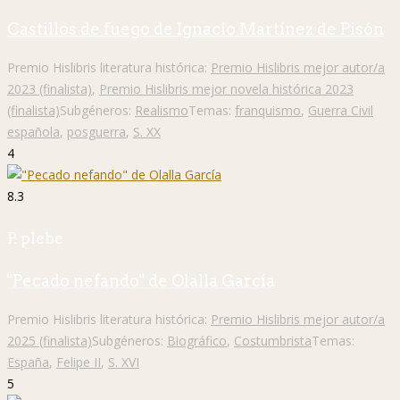
Castillos de fuego de Ignacio Martínez de Pisón
Premio Hislibris literatura histórica:
Premio Hislibris mejor autor/a
2023 (finalista)
,
Premio Hislibris mejor novela histórica 2023
(finalista)
Subgéneros:
Realismo
Temas:
franquismo
,
Guerra Civil
española
,
posguerra
,
S. XX
4
8.3
P. plebe
"Pecado nefando" de Olalla García
Premio Hislibris literatura histórica:
Premio Hislibris mejor autor/a
2025 (finalista)
Subgéneros:
Biográfico
,
Costumbrista
Temas:
España
,
Felipe II
,
S. XVI
5