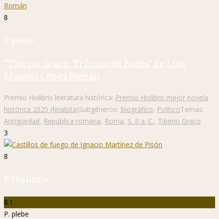
8
P. plebe
"Tiberio Graco. Tribuno de Roma" de Luis
Manuel López Román
Premio Hislibris literatura histórica:
Premio Hislibris mejor novela
histórica 2025 (finalista)
Subgéneros:
Biográfico
,
Político
Temas:
Antigüedad
,
República romana
,
Roma
,
S. II a. C.
,
Tiberio Graco
3
8
P. Hislibris
8.1
P. plebe