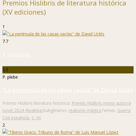
Premios Hislibris de literatura histórica
(XV ediciones)
1
7.7
P. Hislibris
5.5
P. plebe
"La península de las casas vacías" de David Uclés
Premio Hislibris literatura histórica:
Premio Hislibris mejor autor/a
novel 2024 (finalista)
Subgéneros:
realismo mágico
Temas:
Guerra
Civil española
,
S. XX
2