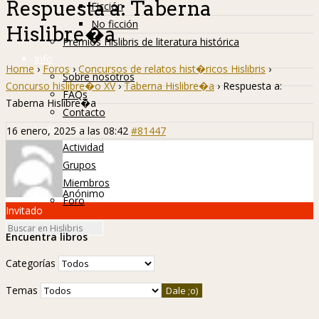
Respuesta a: Taberna
Ficción
No ficción
Hislibre�a
Premios Hislibris de literatura histórica
Info
Home
›
Foros
›
Concursos de relatos hist�ricos Hislibris
›
Sobre nosotros
Concurso hislibre�o XV
›
Taberna Hislibre�a
›
Respuesta a:
FAQs
Taberna Hislibre�a
Contacto
Hislibreños
16 enero, 2025 a las 08:42
#81447
Actividad
Grupos
Miembros
Anónimo
Foro
Invitado
Encuentra libros
Categorías
Temas