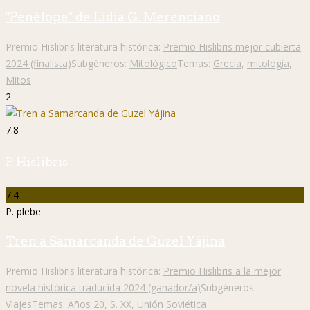
"Penélope" de Lidia G. Merenciano
Premio Hislibris literatura histórica:
Premio Hislibris mejor cubierta
2024 (finalista)
Subgéneros:
Mitológico
Temas:
Grecia
,
mitología
,
Mitos
2
7.8
P. Hislibris
7.4
P. plebe
Tren a Samarcanda de Guzel Yájina
Premio Hislibris literatura histórica:
Premio Hislibris a la mejor
novela histórica traducida 2024 (ganador/a)
Subgéneros:
Viajes
Temas:
Años 20
,
S. XX
,
Unión Soviética