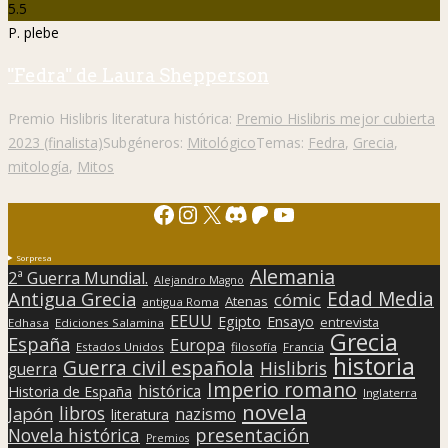
5.5
P. plebe
"Fedra" de Laura Shepperson
Premio Hislibris literatura histórica:
Premio Hislibris mejor cubierta
2023 (finalista)
Subgéneros:
Mitológico
Temas:
Fedra
,
Grecia
,
mitología
,
Mitos
Facebook
Instagram
X
Discord
Patreon
YouTube
Sorpresa
Alemania
2ª Guerra Mundial.
Alejandro Magno
Edad Media
Antigua Grecia
cómic
Atenas
antigua Roma
EEUU
Egipto
Ensayo
entrevista
Edhasa
Ediciones Salamina
Grecia
España
Europa
Estados Unidos
filosofía
Francia
historia
Guerra civil española
Hislibris
guerra
Imperio romano
histórica
Historia de España
Inglaterra
novela
libros
Japón
nazismo
literatura
presentación
Novela histórica
Premios