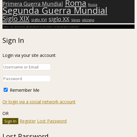
Roma
Primera Guerra Mundial
Rusia
Segunda Guerra Mundial
Siglo XIX
siglo XX
siglo XVI
Viajes
vikingos
Todos los derechos pertenecen a Hislibris Asociación cultural
Sign In
Login via your site account
Remember Me
Or login via a social network account
OR
Register
Lost Password
Lost Password