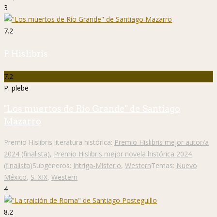
3
7.2
P. Hislibris
7.2
P. plebe
"Los muertos de Río Grande" de Santiago
Mazarro
Premio Hislibris literatura histórica:
Premio Hislibris mejor autor/a
2024 (finalista)
,
Premio Hislibris mejor novela histórica 2024
(finalista)
Subgéneros:
Intriga-Misterio
,
Western
Temas:
Nuevo
México
,
S. XIX
,
Western
4
8.2