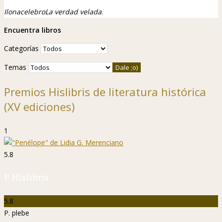
Ilona
celebro
La verdad velada
.
Encuentra libros
Categorías
Temas
Premios Hislibris de literatura histórica
(XV ediciones)
1
5.8
P. Hislibris
5.8
P. plebe