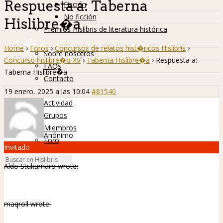
Respuesta a: Taberna
Ficción
No ficción
Hislibre�a
Premios Hislibris de literatura histórica
Info
Home
›
Foros
›
Concursos de relatos hist�ricos Hislibris
›
Sobre nosotros
Concurso hislibre�o XV
›
Taberna Hislibre�a
›
Respuesta a:
FAQs
Taberna Hislibre�a
Contacto
Hislibreños
19 enero, 2025 a las 10:04
#81540
Actividad
Grupos
Miembros
Anónimo
Foro
Invitado
Aldo Stukamaro wrote:
maqroll wrote: