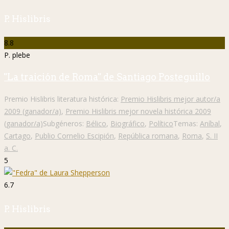
P. Hislibris
8.8
P. plebe
"La traición de Roma" de Santiago Posteguillo
Premio Hislibris literatura histórica:
Premio Hislibris mejor autor/a
2009 (ganador/a)
,
Premio Hislibris mejor novela histórica 2009
(ganador/a)
Subgéneros:
Bélico
,
Biográfico
,
Político
Temas:
Aníbal
,
Cartago
,
Publio Cornelio Escipión
,
República romana
,
Roma
,
S. II
a. C.
5
6.7
P. Hislibris