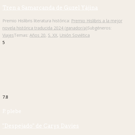
Tren a Samarcanda de Guzel Yájina
Premio Hislibris literatura histórica:
Premio Hislibris a la mejor
novela histórica traducida 2024 (ganador/a)
Subgéneros:
Viajes
Temas:
Años 20
,
S. XX
,
Unión Soviética
5
7.8
P. plebe
"Despejado" de Carys Davies