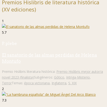
Premios Hislibris de literatura histórica
(XV ediciones)
1
5.7
P. plebe
El sanatorio de las almas perdidas de Helena
Montufo
Premio Hislibris literatura histórica:
Premio Hislibris mejor autor/a
novel 2023 (finalista)
Subgéneros:
Gótico
,
Intriga-Misterio
,
Terror
Temas:
época victoriana
,
Inglaterra
,
S. XIX
2
7.3