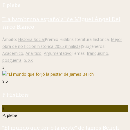
P. plebe
"La hambruna española" de Miguel Ángel Del
Arco Blanco
Ámbito:
Historia Social
Premio Hislibris literatura histórica:
Mejor
obra de no ficción histórica 2025 (finalista)
Subgéneros:
Académico
,
Analítico
,
Argumentativo
Temas:
franquismo
,
posguerra
,
S. XX
3
9.5
P. Hislibris
9
P. plebe
"El mundo que forjó la peste" de James Belich