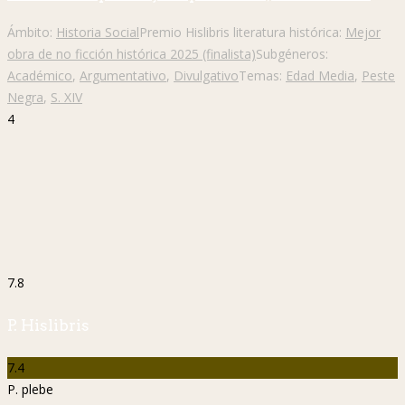
Ámbito:
Historia Social
Premio Hislibris literatura histórica:
Mejor
obra de no ficción histórica 2025 (finalista)
Subgéneros:
Académico
,
Argumentativo
,
Divulgativo
Temas:
Edad Media
,
Peste
Negra
,
S. XIV
4
7.8
P. Hislibris
7.4
P. plebe