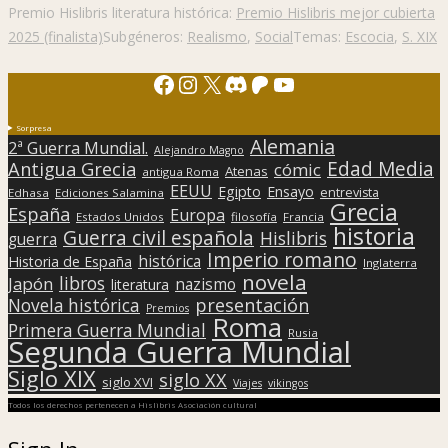
Premio Hislibris literatura histórica:
Premio Hislibris mejor cubierta
2025 (finalista)
Subgéneros:
Realismo
,
Social
Temas:
Escocia
,
S. XIX
Facebook
Instagram
X
Discord
Patreon
YouTube
Sorpresa
Alemania
2ª Guerra Mundial.
Alejandro Magno
Edad Media
Antigua Grecia
cómic
Atenas
antigua Roma
EEUU
Egipto
Ensayo
entrevista
Edhasa
Ediciones Salamina
Grecia
España
Europa
Estados Unidos
filosofía
Francia
historia
Guerra civil española
Hislibris
guerra
Imperio romano
histórica
Historia de España
Inglaterra
novela
libros
Japón
nazismo
literatura
presentación
Novela histórica
Premios
Roma
Primera Guerra Mundial
Rusia
Segunda Guerra Mundial
Siglo XIX
siglo XX
siglo XVI
Viajes
vikingos
Todos los derechos pertenecen a Hislibris Asociación cultural