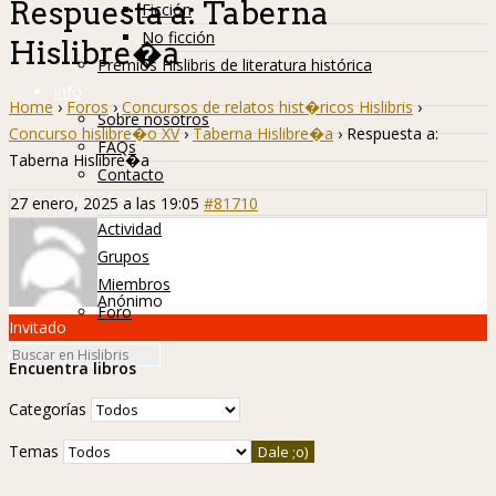
Respuesta a: Taberna
Ficción
No ficción
Hislibre�a
Premios Hislibris de literatura histórica
Info
Home
›
Foros
›
Concursos de relatos hist�ricos Hislibris
›
Sobre nosotros
Concurso hislibre�o XV
›
Taberna Hislibre�a
›
Respuesta a:
FAQs
Taberna Hislibre�a
Contacto
Hislibreños
27 enero, 2025 a las 19:05
#81710
Actividad
Grupos
Miembros
Anónimo
Foro
Invitado
Encuentra libros
Categorías
Temas