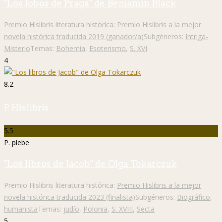
"Los lobos de Praga" de Benjamin Black
Premio Hislibris literatura histórica:
Premio Hislibris a la mejor
novela histórica traducida 2019 (ganador/a)
Subgéneros:
Intriga-
Misterio
Temas:
Bohemia
,
Esoterismo
,
S. XVI
4
8.2
P. Hislibris
5.5
P. plebe
"Los libros de Jacob" de Olga Tokarczuk
Premio Hislibris literatura histórica:
Premio Hislibris a la mejor
novela histórica traducida 2023 (finalista)
Subgéneros:
Biográfico
,
humanista
Temas:
judío
,
Polonia
,
S. XVIII
,
Secta
5