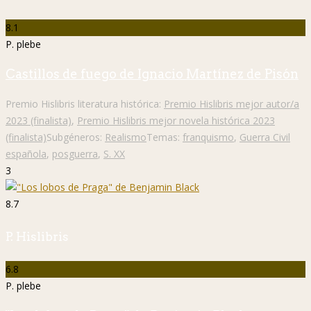
8.1
P. plebe
Castillos de fuego de Ignacio Martínez de Pisón
Premio Hislibris literatura histórica:
Premio Hislibris mejor autor/a
2023 (finalista)
,
Premio Hislibris mejor novela histórica 2023
(finalista)
Subgéneros:
Realismo
Temas:
franquismo
,
Guerra Civil
española
,
posguerra
,
S. XX
3
8.7
P. Hislibris
6.8
P. plebe