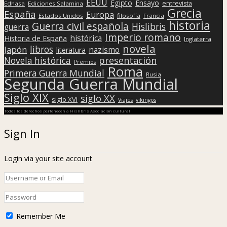
EEUU
Egipto
Ensayo
entrevista
Edhasa
Ediciones Salamina
Grecia
España
Europa
Estados Unidos
filosofía
Francia
historia
Guerra civil española
Hislibris
guerra
Imperio romano
histórica
Historia de España
Inglaterra
novela
libros
Japón
nazismo
literatura
presentación
Novela histórica
Premios
Roma
Primera Guerra Mundial
Rusia
Segunda Guerra Mundial
Siglo XIX
siglo XX
siglo XVI
Viajes
vikingos
Todos los derechos pertenecen a Hislibris Asociación cultural
Sign In
Login via your site account
Remember Me