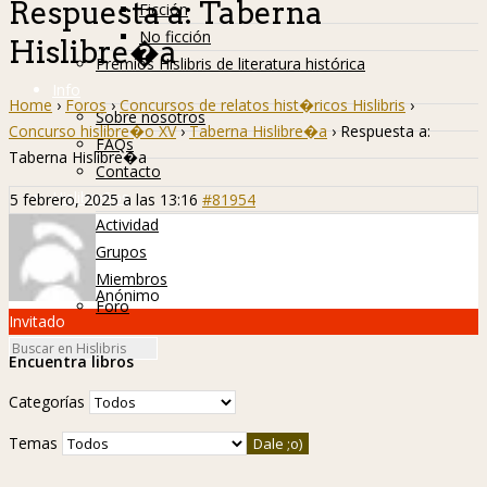
Respuesta a: Taberna
Ficción
No ficción
Hislibre�a
Premios Hislibris de literatura histórica
Info
Home
›
Foros
›
Concursos de relatos hist�ricos Hislibris
›
Sobre nosotros
Concurso hislibre�o XV
›
Taberna Hislibre�a
›
Respuesta a:
FAQs
Taberna Hislibre�a
Contacto
Hislibreños
5 febrero, 2025 a las 13:16
#81954
Actividad
Grupos
Miembros
Anónimo
Foro
Invitado
Encuentra libros
Categorías
Temas