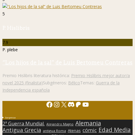
5
P. Hislibris
7.9
P. plebe
“Los hijos de la sal” de Luis Bertomeu Contreras
Premio Hislibris literatura histórica:
Premio Hislibris mejor autor/a
novel 2025 (finalista)
Subgéneros:
Bélico
Temas:
Guerra de la
Independencia española
Facebook
Instagram
X
Discord
Patreon
YouTube
Sorpresa
Alemania
2ª Guerra Mundial.
Alejandro Magno
Edad Media
Antigua Grecia
cómic
Atenas
antigua Roma