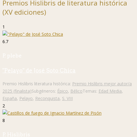
Premios Hislibris de literatura histórica
(XV ediciones)
1
6.7
P. plebe
"Pelayo" de José Soto Chica
Premio Hislibris literatura histórica:
Premio Hislibris mejor autor/a
2025 (finalista)
Subgéneros:
Épico
,
Bélico
Temas:
Edad Media
,
España
,
Pelayo
,
Reconquista
,
S. VIII
2
8
P. Hislibris