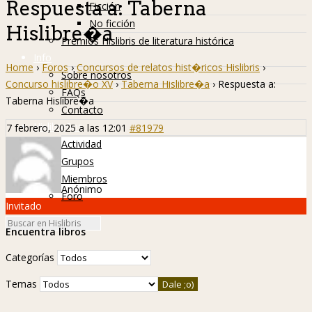
Respuesta a: Taberna
Ficción
No ficción
Hislibre�a
Premios Hislibris de literatura histórica
Info
Home
›
Foros
›
Concursos de relatos hist�ricos Hislibris
›
Sobre nosotros
Concurso hislibre�o XV
›
Taberna Hislibre�a
›
Respuesta a:
FAQs
Taberna Hislibre�a
Contacto
Hislibreños
7 febrero, 2025 a las 12:01
#81979
Actividad
Grupos
Miembros
Anónimo
Foro
Invitado
Encuentra libros
Categorías
Temas