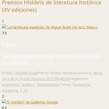
Premios Hislibris de literatura histórica
(XV ediciones)
1
7.3
P. plebe
"La hambruna española" de Miguel Ángel Del
Arco Blanco
Ámbito:
Historia Social
Premio Hislibris literatura histórica:
Mejor
obra de no ficción histórica 2025 (finalista)
Subgéneros:
Académico
,
Analítico
,
Argumentativo
Temas:
franquismo
,
posguerra
,
S. XX
2
6.3