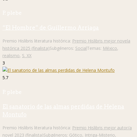
P. plebe
“El Hombre” de Guillermo Arriaga
Premio Hislibris literatura histórica:
Premio Hislibris mejor novela
histórica 2025 (finalista)
Subgéneros:
Social
Temas:
México
,
realismo
,
S. XX
3
5.7
P. plebe
El sanatorio de las almas perdidas de Helena
Montufo
Premio Hislibris literatura histórica:
Premio Hislibris mejor autor/a
novel 2023 (finalista)
Subgéneros:
Gótico
,
Intriga-Misterio
,