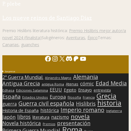
P. plebe
Los nueve reinos de Santiago Díaz
Premio Hislibris literatura histórica:
Premio Hislibris mejor autor/a
novel 2024 (finalista)
Subgéneros:
Aventuras
,
Épico
Temas:
Canarias
,
guanches
Facebook
Instagram
X
Discord
Patreon
YouTube
Sorpresa
Alemania
2ª Guerra Mundial.
Alejandro Magno
Edad Media
Antigua Grecia
cómic
Atenas
antigua Roma
EEUU
Egipto
Ensayo
entrevista
Edhasa
Ediciones Salamina
Grecia
España
Europa
Estados Unidos
filosofía
Francia
historia
Guerra civil española
Hislibris
guerra
Imperio romano
histórica
Historia de España
Inglaterra
novela
libros
Japón
nazismo
literatura
presentación
Novela histórica
Premios
Roma
Primera Guerra Mundial