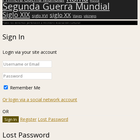
Rusia
Segunda Guerra Mundial
Siglo XIX
siglo XX
siglo XVI
Viajes
vikingos
Todos los derechos pertenecen a Hislibris Asociación cultural
Sign In
Login via your site account
Remember Me
Or login via a social network account
OR
Register
Lost Password
Lost Password