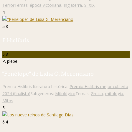
Terror
Temas:
época victoriana
,
Inglaterra
,
S. XIX
4
5.8
P. Hislibris
5.8
P. plebe
"Penélope" de Lidia G. Merenciano
Premio Hislibris literatura histórica:
Premio Hislibris mejor cubierta
2024 (finalista)
Subgéneros:
Mitológico
Temas:
Grecia
,
mitología
,
Mitos
5
6.4