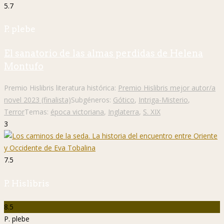
5.7
P. plebe
El sanatorio de las almas perdidas de Helena
Montufo
Premio Hislibris literatura histórica:
Premio Hislibris mejor autor/a
novel 2023 (finalista)
Subgéneros:
Gótico
,
Intriga-Misterio
,
Terror
Temas:
época victoriana
,
Inglaterra
,
S. XIX
3
7.5
P. Hislibris
8.5
P. plebe