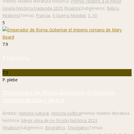
Premio Hislibris literatura histórica:
Premio Hislibris a la mejor
novela histórica traducida 2025 (finalista)
Subgéneros:
Bélico
,
Realismo
Temas:
Francia
,
II Guerra Mundial
,
S. XX
5
7.9
P. Hislibris
7.3
P. plebe
Emperador de Roma. Gobernar el Imperio
romano de Mary Beard
Ámbito:
Historia cultural
,
Historia política
Premio Hislibris literatura
histórica:
Mejor obra de no ficción histórica 2023
(finalista)
Subgéneros:
Biográfico
,
Divulgativo
Temas: