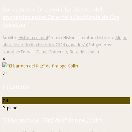
Los caminos de la seda. La historia del
encuentro entre Oriente y Occidente de Eva
Tobalina
Ámbito:
Historia cultural
Premio Hislibris literatura histórica:
Mejor
obra de no ficción histórica 2024 (ganador/a)
Subgéneros:
Narrativo
Temas:
China
,
Comercio
,
Ruta de la seda
4
8.1
P. Hislibris
7.4
P. plebe
"El barman del Ritz" de Philippe Collin