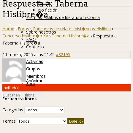
Respuesta a: Taberna
Ficción
No ficción
Hislibre�a
Premios Hislibris de literatura histórica
Info
Home
›
Foros
›
Concursos de relatos hist�ricos Hislibris
›
Sobre nosotros
Concurso hislibre�o XV
›
Taberna Hislibre�a
›
Respuesta a:
FAQs
Taberna Hislibre�a
Contacto
Hislibreños
11 marzo, 2025 a las 21:45
#82195
Actividad
Grupos
Miembros
Anónimo
Foro
Invitado
Encuentra libros
Categorías
Temas