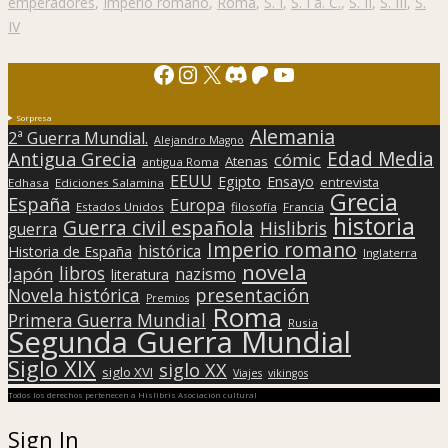
emperadores
,
Imperio romano
,
Roma
,
S. I
,
S. I a. C.
,
S. II
,
S. III
,
S.
IV
Facebook
Instagram
X
Discord
Patreon
YouTube
Sorpresa
Alemania
2ª Guerra Mundial.
Alejandro Magno
Edad Media
Antigua Grecia
cómic
Atenas
antigua Roma
EEUU
Egipto
Ensayo
entrevista
Edhasa
Ediciones Salamina
Grecia
España
Europa
Estados Unidos
filosofía
Francia
historia
Guerra civil española
Hislibris
guerra
Imperio romano
histórica
Historia de España
Inglaterra
novela
libros
Japón
nazismo
literatura
presentación
Novela histórica
Premios
Roma
Primera Guerra Mundial
Rusia
Segunda Guerra Mundial
Siglo XIX
siglo XX
siglo XVI
Viajes
vikingos
Todos los derechos pertenecen a Hislibris Asociación cultural
Sign In