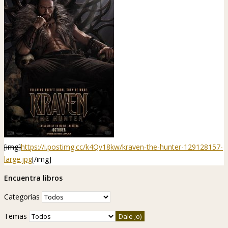
[img]
https://i.postimg.cc/k4Qv18kw/kraven-the-hunter-129128157-
large.jpg
[/img]
Encuentra libros
Categorías
Temas