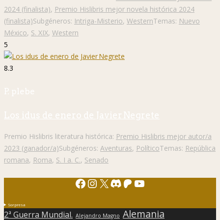
2024 (finalista)
,
Premio Hislibris mejor novela histórica 2024
(finalista)
Subgéneros:
Intriga-Misterio
,
Western
Temas:
Nuevo
México
,
S. XIX
,
Western
5
8.3
P. plebe
Los idus de enero de Javier Negrete
Premio Hislibris literatura histórica:
Premio Hislibris mejor autor/a
2023 (ganador/a)
Subgéneros:
Aventuras
,
Político
Temas:
República
romana
,
Roma
,
S. I a. C.
,
Senado
Facebook
Instagram
X
Discord
Patreon
YouTube
Sorpresa
Alemania
2ª Guerra Mundial.
Alejandro Magno