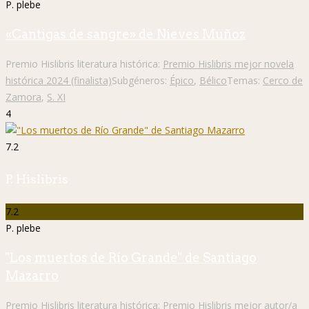
P. plebe
«Cantigas de sangre» de Nieves Muñoz
Premio Hislibris literatura histórica:
Premio Hislibris mejor novela
histórica 2024 (finalista)
Subgéneros:
Épico
,
Bélico
Temas:
Cerco de
Zamora
,
S. XI
4
7.2
P. Hislibris
7.2
P. plebe
"Los muertos de Río Grande" de Santiago
Mazarro
Premio Hislibris literatura histórica:
Premio Hislibris mejor autor/a