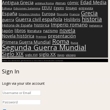
Edad Media
Antigua Grecia
cómic
Atenas
antigua Roma
EEUU
Egipto
Ensayo
entrevista
Edhasa
Ediciones Salamina
Grecia
España
Europa
Estados Unidos
filosofía
Francia
historia
Guerra civil española
Hislibris
guerra
Imperio romano
histórica
Historia de España
Inglaterra
novela
libros
Japón
nazismo
literatura
presentación
Novela histórica
Premios
Roma
Primera Guerra Mundial
Rusia
Segunda Guerra Mundial
Siglo XIX
siglo XX
siglo XVI
Viajes
vikingos
Todos los derechos pertenecen a Hislibris Asociación cultural
Sign In
Login via your site account