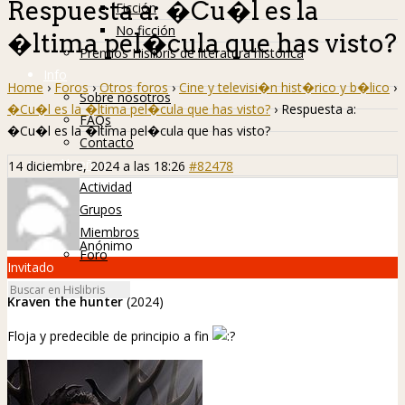
Respuesta a: �Cu�l es la
Ficción
No ficción
�ltima pel�cula que has visto?
Premios Hislibris de literatura histórica
Info
Home
›
Foros
›
Otros foros
›
Cine y televisi�n hist�rico y b�lico
›
Sobre nosotros
�Cu�l es la �ltima pel�cula que has visto?
›
Respuesta a:
FAQs
�Cu�l es la �ltima pel�cula que has visto?
Contacto
Hislibreños
14 diciembre, 2024 a las 18:26
#82478
Actividad
Grupos
Miembros
Anónimo
Foro
Invitado
Kraven the hunter
(2024)
Floja y predecible de principio a fin