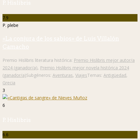
P. Hislibris
7.9
P. plebe
«La conjura de los sabios» de Luis Villalón
Camacho
Premio Hislibris literatura histórica:
Premio Hislibris mejor autor/a
2024 (ganador/a)
,
Premio Hislibris mejor novela histórica 2024
(ganador/a)
Subgéneros:
Aventuras
,
Viajes
Temas:
Antigüedad
,
Grecia
3
6
P. Hislibris
6.6