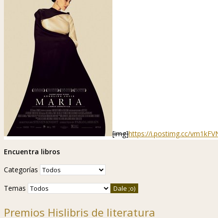
[img]
https://i.postimg.cc/vm1kF
Encuentra libros
Categorías
Temas
Premios Hislibris de literatura