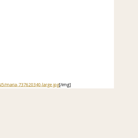
VN5/maria-737620340-large.jpg
[/img]