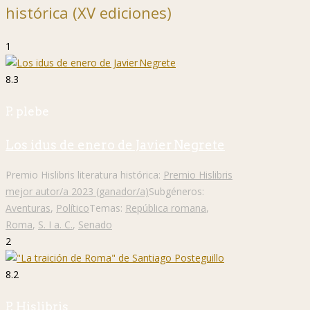
histórica (XV ediciones)
1
8.3
P. plebe
Los idus de enero de Javier Negrete
Premio Hislibris literatura histórica:
Premio Hislibris
mejor autor/a 2023 (ganador/a)
Subgéneros:
Aventuras
,
Político
Temas:
República romana
,
Roma
,
S. I a. C.
,
Senado
2
8.2
P. Hislibris