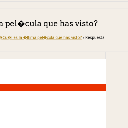
a pel�cula que has visto?
�Cu�l es la �ltima pel�cula que has visto?
›
Respuesta