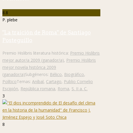
8.8
P. plebe
"La traición de Roma" de Santiago
Posteguillo
Premio Hislibris literatura histórica:
Premio Hislibris
mejor autor/a 2009 (ganador/a)
,
Premio Hislibris
mejor novela histórica 2009
(ganador/a)
Subgéneros:
Bélico
,
Biográfico
,
Político
Temas:
Aníbal
,
Cartago
,
Publio Cornelio
Escipión
,
República romana
,
Roma
,
S. II a. C.
3
8