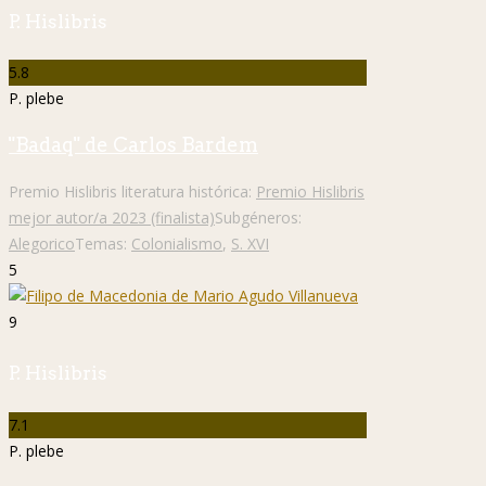
P. Hislibris
5.8
P. plebe
"Badaq" de Carlos Bardem
Premio Hislibris literatura histórica:
Premio Hislibris
mejor autor/a 2023 (finalista)
Subgéneros:
Alegorico
Temas:
Colonialismo
,
S. XVI
5
9
P. Hislibris
7.1
P. plebe