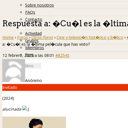
Sobre nosotros
FAQs
Contacto
Respuesta a: �Cu�l es la �ltim
Hislibreños
Actividad
Home
›
Foros
›
Otros foros
›
Cine y televisi�n hist�rico y b�lico
›
Grupos
a: �Cu�l es la �ltima pel�cula que has visto?
Miembros
Foro
12 febrero, 2025 a las 08:01
#82545
Anónimo
Invitado
(2024)
alucinada