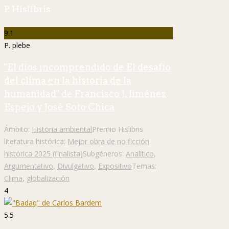
P. Hislibris
9.1
P. plebe
"El dios incomprendido de El desafío
del clima en la historia de la
humanidad" de Francisco J. Jiménez
Espejo y José Soto Chica
Ámbito:
Historia ambiental
Premio Hislibris
literatura histórica:
Mejor obra de no ficción
histórica 2025 (finalista)
Subgéneros:
Analítico
,
Argumentativo
,
Divulgativo
,
Expositivo
Temas:
Clima
,
globalización
4
5.5