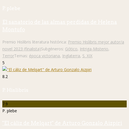
P. plebe
El sanatorio de las almas perdidas de Helena
Montufo
Premio Hislibris literatura histórica:
Premio Hislibris mejor autor/a
novel 2023 (finalista)
Subgéneros:
Gótico
,
Intriga-Misterio
,
Terror
Temas:
época victoriana
,
Inglaterra
,
S. XIX
5
8.2
P. Hislibris
7.9
P. plebe
"El cáliz de Melqart" de Arturo Gonzalo Aizpiri