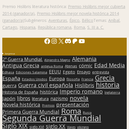
Premio Hislibris literatura histórica:
Premio Hislibris mejor cubierta
2014 (ganador/a)
,
Premio Hislibris mejor novela histórica 2014
(ganador/a)
Subgéneros:
Aventuras
,
Épico
,
Bélico
Temas:
Aníbal
,
Cartago
,
Hispania
,
República romana
,
Roma
,
S. III a. C.
Facebook
Instagram
X
Discord
Patreon
YouTube
Sorpresa
Alemania
2ª Guerra Mundial.
Alejandro Magno
Edad Media
Antigua Grecia
cómic
Atenas
antigua Roma
EEUU
Egipto
Ensayo
entrevista
Edhasa
Ediciones Salamina
Grecia
España
Europa
Estados Unidos
filosofía
Francia
historia
Guerra civil española
Hislibris
guerra
Imperio romano
histórica
Historia de España
Inglaterra
novela
libros
Japón
nazismo
literatura
presentación
Novela histórica
Premios
Roma
Primera Guerra Mundial
Rusia
Segunda Guerra Mundial
Siglo XIX
siglo XX
siglo XVI
Viajes
vikingos