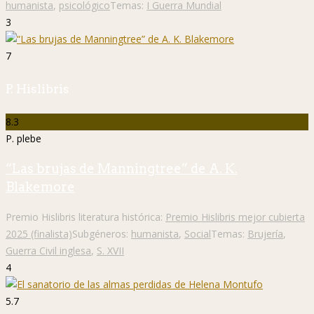
humanista
,
psicológico
Temas:
I Guerra Mundial
3
7
P. Hislibris
8.3
P. plebe
“Las brujas de Manningtree” de A. K.
Blakemore
Premio Hislibris literatura histórica:
Premio Hislibris mejor cubierta
2025 (finalista)
Subgéneros:
humanista
,
Social
Temas:
Brujería
,
Guerra Civil inglesa
,
S. XVII
4
5.7