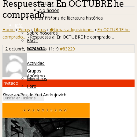
Respuesta a: En OCTUBRE he
Ficción
No ficción
comprado…
Premios Hislibris de literatura histórica
Info
Home
›
Foros
›
Libros
›
�ltimas adquisiciones
›
En OCTUBRE he
Sobre nosotros
comprado…
›
Respuesta a: En OCTUBRE he comprado…
FAQs
Contacto
12 octubre, 2024 a las 11:19
#83229
Hislibreños
Actividad
Grupos
Anónimo
Miembros
Invitado
Foro
Doce anillos
de Yuri Andrujovich