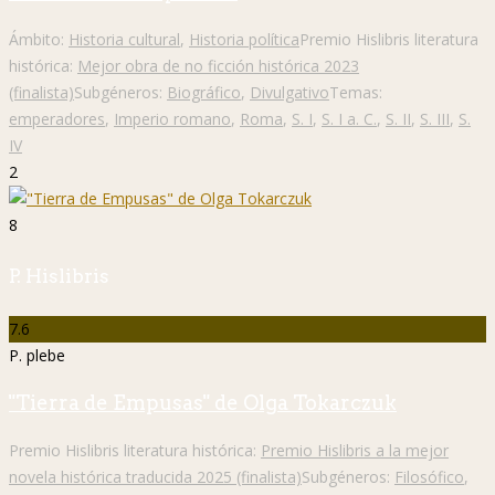
Ámbito:
Historia cultural
,
Historia política
Premio Hislibris literatura
histórica:
Mejor obra de no ficción histórica 2023
(finalista)
Subgéneros:
Biográfico
,
Divulgativo
Temas:
emperadores
,
Imperio romano
,
Roma
,
S. I
,
S. I a. C.
,
S. II
,
S. III
,
S.
IV
2
8
P. Hislibris
7.6
P. plebe
"Tierra de Empusas" de Olga Tokarczuk
Premio Hislibris literatura histórica:
Premio Hislibris a la mejor
novela histórica traducida 2025 (finalista)
Subgéneros:
Filosófico
,