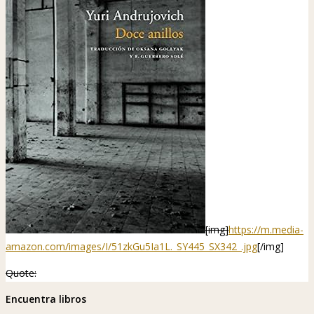
[img]
https://m.media-
amazon.com/images/I/51zkGu5Ia1L._SY445_SX342_.jpg
[/img]
Quote:
Encuentra libros