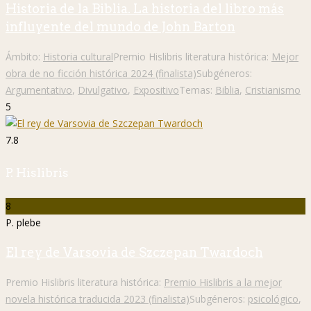
Historia de la Biblia. La historia del libro más
influyente del mundo de John Barton
Ámbito:
Historia cultural
Premio Hislibris literatura histórica:
Mejor
obra de no ficción histórica 2024 (finalista)
Subgéneros:
Argumentativo
,
Divulgativo
,
Expositivo
Temas:
Biblia
,
Cristianismo
5
7.8
P. Hislibris
8
P. plebe
El rey de Varsovia de Szczepan Twardoch
Premio Hislibris literatura histórica:
Premio Hislibris a la mejor
novela histórica traducida 2023 (finalista)
Subgéneros:
psicológico
,