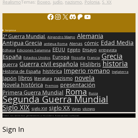
Realismo
Temas:
Boxeo
,
judío
,
nazismo
,
Polonia
,
S. XX
Facebook
Instagram
X
Discord
Patreon
YouTube
Sorpresa
Alemania
2ª Guerra Mundial.
Alejandro Magno
Edad Media
Antigua Grecia
cómic
Atenas
antigua Roma
EEUU
Egipto
Ensayo
entrevista
Edhasa
Ediciones Salamina
Grecia
España
Europa
Estados Unidos
filosofía
Francia
historia
Guerra civil española
Hislibris
guerra
Imperio romano
histórica
Historia de España
Inglaterra
novela
libros
Japón
nazismo
literatura
presentación
Novela histórica
Premios
Roma
Primera Guerra Mundial
Rusia
Segunda Guerra Mundial
Siglo XIX
siglo XX
siglo XVI
Viajes
vikingos
Todos los derechos pertenecen a Hislibris Asociación cultural
Sign In