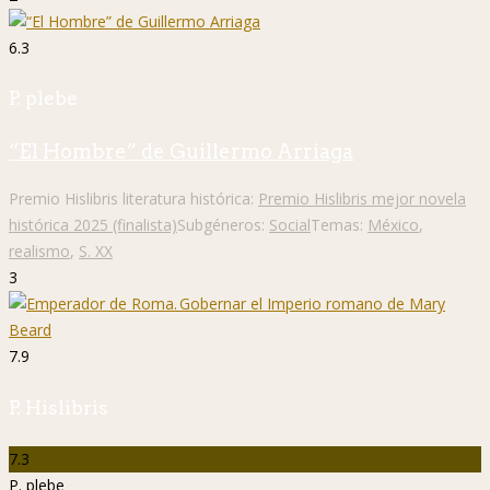
6.3
P. plebe
“El Hombre” de Guillermo Arriaga
Premio Hislibris literatura histórica:
Premio Hislibris mejor novela
histórica 2025 (finalista)
Subgéneros:
Social
Temas:
México
,
realismo
,
S. XX
3
7.9
P. Hislibris
7.3
P. plebe