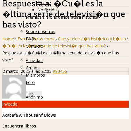
Respuesta a: �Cu�l es la
Ficción
No ficción
�ltima serie de televisi�n que
Premios Hislibris de literatura histórica
has visto?
Info
Sobre nosotros
Home
›
Foros
›
Otros foros
›
Cine y televisi�n hist�rico y b�lico
›
FAQs
�Cu�l es la �ltima serie de televisi�n que has visto?
›
Contacto
Respuesta a: �Cu�l es la �ltima serie de televisi�n que has
Hislibreños
visto?
Actividad
Grupos
2 marzo, 2025 a las 22:03
#83436
Miembros
Foro
Anónimo
Invitado
Acabafa
A Thousanf Blows
Encuentra libros