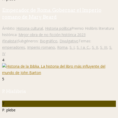
Emperador de Roma. Gobernar el Imperio
romano de Mary Beard
Ámbito:
Historia cultural
,
Historia política
Premio Hislibris literatura
histórica:
Mejor obra de no ficción histórica 2023
(finalista)
Subgéneros:
Biográfico
,
Divulgativo
Temas:
emperadores
,
Imperio romano
,
Roma
,
S. I
,
S. I a. C.
,
S. II
,
S. III
,
S.
IV
4
5
P. Hislibris
7
P. plebe