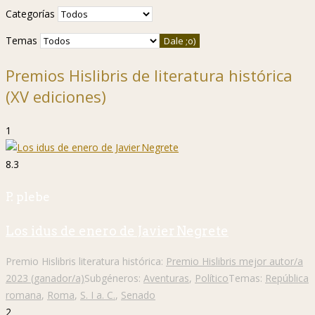
Categorías
Temas
Premios Hislibris de literatura histórica
(XV ediciones)
1
8.3
P. plebe
Los idus de enero de Javier Negrete
Premio Hislibris literatura histórica:
Premio Hislibris mejor autor/a
2023 (ganador/a)
Subgéneros:
Aventuras
,
Político
Temas:
República
romana
,
Roma
,
S. I a. C.
,
Senado
2