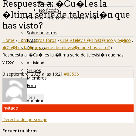
Respuesta a: �Cu�l es la
Ficción
No ficción
�ltima serie de televisi�n que
Premios Hislibris de literatura histórica
has visto?
Info
Sobre nosotros
Home
›
Foros
›
Otros foros
›
Cine y televisi�n hist�rico y b�lico
›
FAQs
�Cu�l es la �ltima serie de televisi�n que has visto?
›
Contacto
Respuesta a: �Cu�l es la �ltima serie de televisi�n que has
Hislibreños
visto?
Actividad
Grupos
3 septiembre, 2025 a las 16:21
#83536
Miembros
Foro
Anónimo
Invitado
Derecho del personaje
Encuentra libros