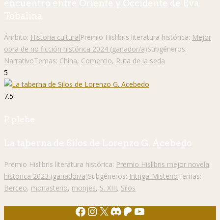
encuentro entre Oriente y Occidente de Eva
Tobalina
Ámbito:
Historia cultural
Premio Hislibris literatura histórica:
Mejor
obra de no ficción histórica 2024 (ganador/a)
Subgéneros:
Narrativo
Temas:
China
,
Comercio
,
Ruta de la seda
5
7.5
P. plebe
La taberna de Silos de Lorenzo G. Acebedo
Premio Hislibris literatura histórica:
Premio Hislibris mejor novela
histórica 2023 (ganador/a)
Subgéneros:
Intriga-Misterio
Temas:
Berceo
,
monasterio
,
monjes
,
S. XIII
,
Silos
Facebook
Instagram
X
Discord
Patreon
YouTube