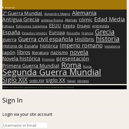
Sorpresa
Alemania
2ª Guerra Mundial.
Alejandro Magno
Edad Media
Antigua Grecia
cómic
Atenas
antigua Roma
EEUU
Egipto
Ensayo
entrevista
Edhasa
Ediciones Salamina
Grecia
España
Europa
Estados Unidos
filosofía
Francia
historia
Guerra civil española
Hislibris
guerra
Imperio romano
histórica
Historia de España
Inglaterra
novela
libros
Japón
nazismo
literatura
presentación
Novela histórica
Premios
Roma
Primera Guerra Mundial
Rusia
Segunda Guerra Mundial
Siglo XIX
siglo XX
siglo XVI
Viajes
vikingos
Todos los derechos pertenecen a Hislibris Asociación cultural
Sign In
Login via your site account