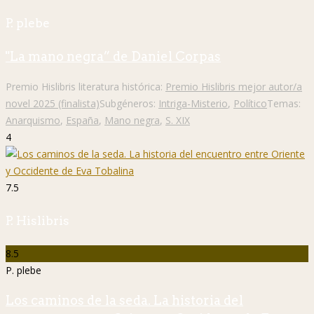
P. plebe
"La mano negra” de Daniel Corpas
Premio Hislibris literatura histórica:
Premio Hislibris mejor autor/a
novel 2025 (finalista)
Subgéneros:
Intriga-Misterio
,
Político
Temas:
Anarquismo
,
España
,
Mano negra
,
S. XIX
4
7.5
P. Hislibris
8.5
P. plebe
Los caminos de la seda. La historia del