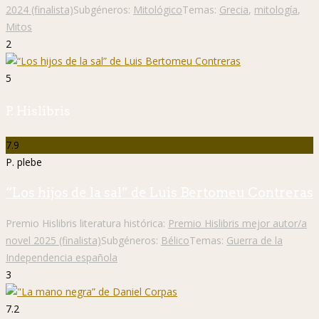
2024 (finalista)
Subgéneros:
Mitológico
Temas:
Grecia
,
mitología
,
Mitos
2
5
P. Hislibris
7.9
P. plebe
“Los hijos de la sal” de Luis Bertomeu Contreras
Premio Hislibris literatura histórica:
Premio Hislibris mejor autor/a
novel 2025 (finalista)
Subgéneros:
Bélico
Temas:
Guerra de la
Independencia española
3
7.2