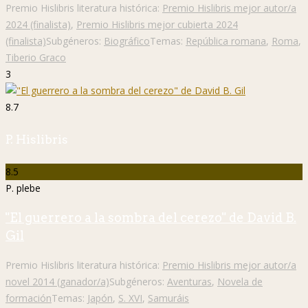
Premio Hislibris literatura histórica:
Premio Hislibris mejor autor/a
2024 (finalista)
,
Premio Hislibris mejor cubierta 2024
(finalista)
Subgéneros:
Biográfico
Temas:
República romana
,
Roma
,
Tiberio Graco
3
8.7
P. Hislibris
8.5
P. plebe
"El guerrero a la sombra del cerezo" de David B.
Gil
Premio Hislibris literatura histórica:
Premio Hislibris mejor autor/a
novel 2014 (ganador/a)
Subgéneros:
Aventuras
,
Novela de
formación
Temas:
Japón
,
S. XVI
,
Samuráis