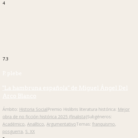
4
7.3
P. plebe
"La hambruna española" de Miguel Ángel Del
Arco Blanco
Ámbito:
Historia Social
Premio Hislibris literatura histórica:
Mejor
obra de no ficción histórica 2025 (finalista)
Subgéneros:
Académico
,
Analítico
,
Argumentativo
Temas:
franquismo
,
posguerra
,
S. XX