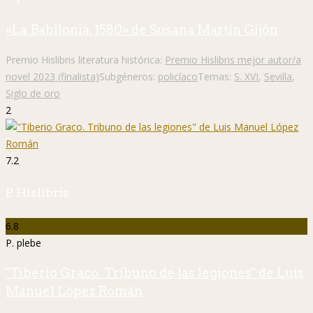
«La Babilonia, 1580» de Susana Martín Gijón
Premio Hislibris literatura histórica:
Premio Hislibris mejor autor/a
novel 2023 (finalista)
Subgéneros:
policíaco
Temas:
S. XVI
,
Sevilla
,
Siglo de oro
2
7.2
P. Hislibris
6.8
P. plebe
"Tiberio Graco. Tribuno de las legiones" de Luis
Manuel López Román