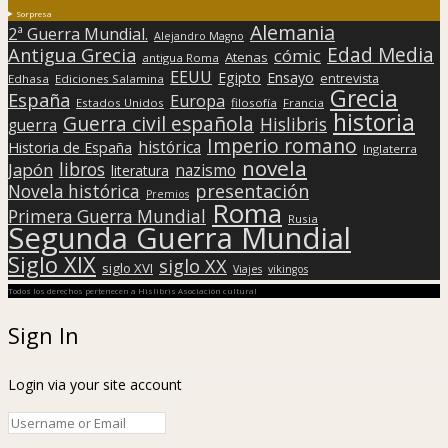
Sorpresa
Alemania
2ª Guerra Mundial.
Alejandro Magno
Edad Media
Antigua Grecia
cómic
Atenas
antigua Roma
EEUU
Egipto
Ensayo
entrevista
Edhasa
Ediciones Salamina
Grecia
España
Europa
Estados Unidos
filosofía
Francia
historia
Guerra civil española
Hislibris
guerra
Imperio romano
histórica
Historia de España
Inglaterra
novela
libros
Japón
nazismo
literatura
presentación
Novela histórica
Premios
Roma
Primera Guerra Mundial
Rusia
Segunda Guerra Mundial
Siglo XIX
siglo XX
siglo XVI
Viajes
vikingos
Todos los derechos pertenecen a Hislibris Asociación cultural
Sign In
Login via your site account