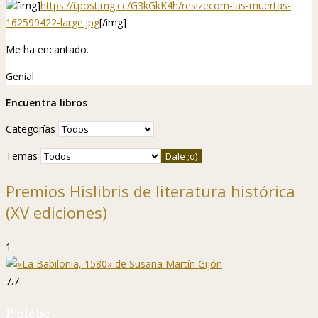
[img]
https://i.postimg.cc/G3kGkK4h/resizecom-las-muertas-
162599422-large.jpg
[/img]
Me ha encantado.
Genial.
Encuentra libros
Categorías
Temas
Premios Hislibris de literatura histórica
(XV ediciones)
1
7.7
P. plebe