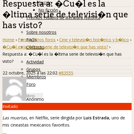
Respuesta a: �Cu�l es la
Ficción
No ficción
�ltima serie de televisi�n que
Premios Hislibris de literatura histórica
has visto?
Info
Sobre nosotros
Home
›
Foros
›
Otros foros
›
Cine y televisi�n hist�rico y b�lico
›
FAQs
�Cu�l es la �ltima serie de televisi�n que has visto?
›
Contacto
Respuesta a: �Cu�l es la �ltima serie de televisi�n que has
Hislibreños
visto?
Actividad
Grupos
22 octubre, 2025 a las 22:02
#83555
Miembros
Foro
Anónimo
Invitado
Las muertas
, en Netflix, serie dirigida por
Luis Estrada
, uno de
mis cineastas mexicanos favoritos.