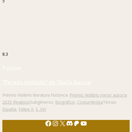
5
8.3
P. plebe
"Pecado nefando" de Olalla García
Premio Hislibris literatura histórica:
Premio Hislibris mejor autor/a
2025 (finalista)
Subgéneros:
Biográfico
,
Costumbrista
Temas:
España
,
Felipe II
,
S. XVI
Facebook
Instagram
X
Discord
Patreon
YouTube