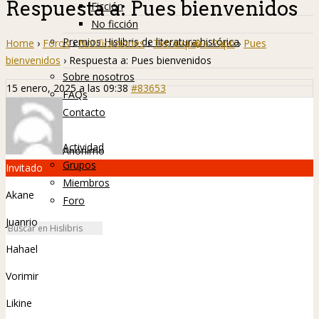
Respuesta a: Pues bienvenidos
Ficción
No ficción
Premios Hislibris de literatura histórica
Home
›
Foros
›
Notificaciones
›
Tetrarqu�a Papri
›
Pues
Info
bienvenidos
›
Respuesta a: Pues bienvenidos
Sobre nosotros
15 enero, 2025 a las 09:38
#83653
FAQs
Contacto
Hislibreños
Actividad
Anónimo
Grupos
Invitado
Miembros
Akane
Foro
Juanrio
Hahael
Vorimir
Likine