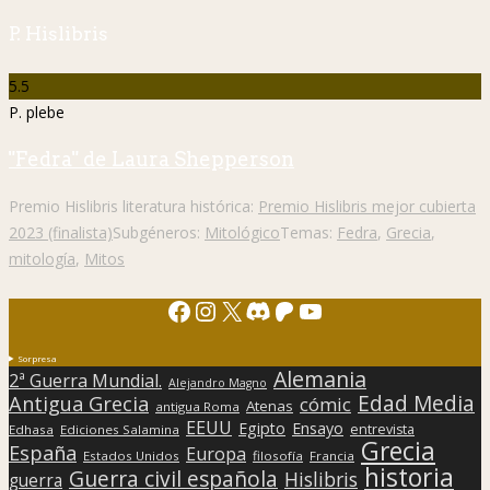
P. Hislibris
5.5
P. plebe
"Fedra" de Laura Shepperson
Premio Hislibris literatura histórica:
Premio Hislibris mejor cubierta
2023 (finalista)
Subgéneros:
Mitológico
Temas:
Fedra
,
Grecia
,
mitología
,
Mitos
Facebook
Instagram
X
Discord
Patreon
YouTube
Sorpresa
Alemania
2ª Guerra Mundial.
Alejandro Magno
Edad Media
Antigua Grecia
cómic
Atenas
antigua Roma
EEUU
Egipto
Ensayo
entrevista
Edhasa
Ediciones Salamina
Grecia
España
Europa
Estados Unidos
filosofía
Francia
historia
Guerra civil española
Hislibris
guerra