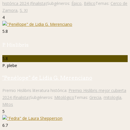
histórica 2024 (finalista)
Subgéneros:
Épico
,
Bélico
Temas:
Cerco de
Zamora
,
S. XI
4
5.8
P. Hislibris
5.8
P. plebe
"Penélope" de Lidia G. Merenciano
Premio Hislibris literatura histórica:
Premio Hislibris mejor cubierta
2024 (finalista)
Subgéneros:
Mitológico
Temas:
Grecia
,
mitología
,
Mitos
5
6.7