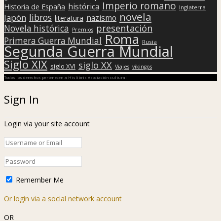
Imperio romano
histórica
Historia de España
Inglaterra
novela
libros
Japón
nazismo
literatura
presentación
Novela histórica
Premios
Roma
Primera Guerra Mundial
Rusia
Segunda Guerra Mundial
Siglo XIX
siglo XX
siglo XVI
Viajes
vikingos
Todos los derechos pertenecen a Hislibris Asociación cultural
Sign In
Login via your site account
Remember Me
Or login via a social network account
OR