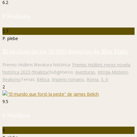
6.2
P. Hislibris
5.7
P. plebe
El esclavo de los 32.000 denarios de Blas Malo
Premio Hislibris literatura histórica:
Premio Hislibris mejor novela
histórica 2023 (finalista)
Subgéneros:
Aventuras
,
Intriga-Misterio
,
Realismo
Temas:
Bética
,
Imperio romano
,
Roma
,
S. II
2
9.5
P. Hislibris
9