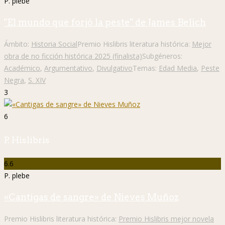
P. plebe
"El mundo que forjó la peste" de James Belich
Ámbito:
Historia Social
Premio Hislibris literatura histórica:
Mejor
obra de no ficción histórica 2025 (finalista)
Subgéneros:
Académico
,
Argumentativo
,
Divulgativo
Temas:
Edad Media
,
Peste
Negra
,
S. XIV
3
6
P. Hislibris
6.6
P. plebe
«Cantigas de sangre» de Nieves Muñoz
Premio Hislibris literatura histórica:
Premio Hislibris mejor novela