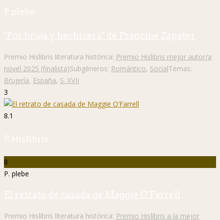
P. plebe
"Por bruja y hechicera" de Francine Zapater
Premio Hislibris literatura histórica:
Premio Hislibris mejor autor/a
novel 2025 (finalista)
Subgéneros:
Romántico
,
Social
Temas:
Brujería
,
España
,
S. XVII
3
8.1
P. Hislibris
8
P. plebe
El retrato de casada de Maggie O’Farrell
Premio Hislibris literatura histórica:
Premio Hislibris a la mejor