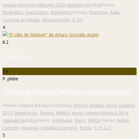
novela histórica traducida 2023 (ganador/a)
Subgéneros:
Biográfico
,
psicológico
,
Romántico
Temas:
Florencia
,
Italia
,
Lucrezia de Medici
,
Renacimiento
,
S. XVI
4
8.2
P. Hislibris
7.9
P. plebe
"El cáliz de Melqart" de Arturo Gonzalo Aizpiri
Premio Hislibris literatura histórica:
Premio Hislibris mejor cubierta
2014 (ganador/a)
,
Premio Hislibris mejor novela histórica 2014
(ganador/a)
Subgéneros:
Aventuras
,
Épico
,
Bélico
Temas:
Aníbal
,
Cartago
,
Hispania
,
República romana
,
Roma
,
S. III a. C.
5