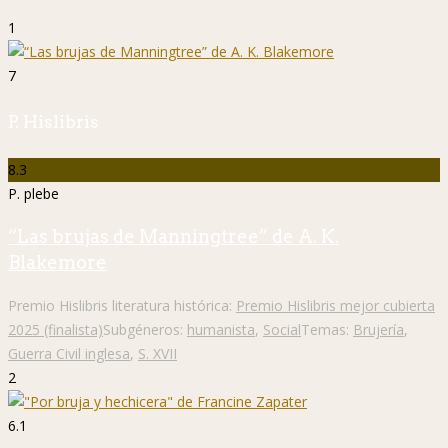
1
7
P. Hislibris
8.3
P. plebe
“Las brujas de Manningtree” de A. K.
Blakemore
Premio Hislibris literatura histórica:
Premio Hislibris mejor cubierta
2025 (finalista)
Subgéneros:
humanista
,
Social
Temas:
Brujería
,
Guerra Civil inglesa
,
S. XVII
2
6.1