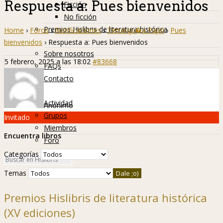
Respuesta a: Pues bienvenidos
Ficción
No ficción
Premios Hislibris de literatura histórica
Home
›
Foros
›
Notificaciones
›
Tetrarqu�a Papri
›
Pues
Info
bienvenidos
›
Respuesta a: Pues bienvenidos
Sobre nosotros
5 febrero, 2025 a las 18:02
#83668
FAQs
Contacto
Hislibreños
Actividad
Anónimo
Grupos
Invitado
Miembros
Encuentra libros
Foro
Categorías
Temas
Premios Hislibris de literatura histórica
(XV ediciones)