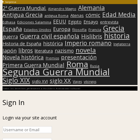
Sorpresa
Alemania
2ª Guerra Mundial.
Alejandro Magno
Edad Media
Antigua Grecia
cómic
Atenas
antigua Roma
EEUU
Egipto
Ensayo
entrevista
Edhasa
Ediciones Salamina
Grecia
España
Europa
Estados Unidos
filosofía
Francia
historia
Guerra civil española
Hislibris
guerra
Imperio romano
histórica
Historia de España
Inglaterra
novela
libros
Japón
nazismo
literatura
presentación
Novela histórica
Premios
Roma
Primera Guerra Mundial
Rusia
Segunda Guerra Mundial
Siglo XIX
siglo XX
siglo XVI
Viajes
vikingos
Todos los derechos pertenecen a Hislibris Asociación cultural
Sign In
Login via your site account