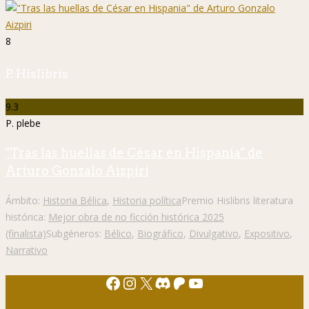
8
P. Hislibris
9.3
P. plebe
"Tras las huellas de César en Hispania" de
Arturo Gonzalo Aizpiri
Ámbito:
Historia Bélica
,
Historia política
Premio Hislibris literatura
histórica:
Mejor obra de no ficción histórica 2025
(finalista)
Subgéneros:
Bélico
,
Biográfico
,
Divulgativo
,
Expositivo
,
Narrativo
Facebook
Instagram
X
Discord
Patreon
YouTube