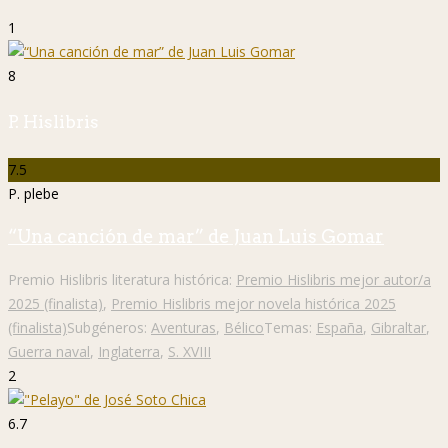
1
8
P. Hislibris
7.5
P. plebe
“Una canción de mar” de Juan Luis Gomar
Premio Hislibris literatura histórica:
Premio Hislibris mejor autor/a
2025 (finalista)
,
Premio Hislibris mejor novela histórica 2025
(finalista)
Subgéneros:
Aventuras
,
Bélico
Temas:
España
,
Gibraltar
,
Guerra naval
,
Inglaterra
,
S. XVIII
2
6.7