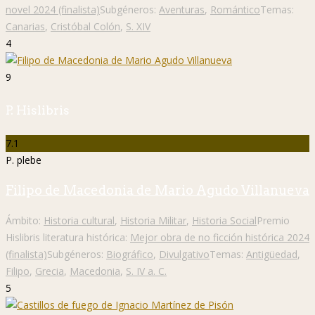
novel 2024 (finalista)
Subgéneros:
Aventuras
,
Romántico
Temas:
Canarias
,
Cristóbal Colón
,
S. XIV
4
9
P. Hislibris
7.1
P. plebe
Filipo de Macedonia de Mario Agudo Villanueva
Ámbito:
Historia cultural
,
Historia Militar
,
Historia Social
Premio
Hislibris literatura histórica:
Mejor obra de no ficción histórica 2024
(finalista)
Subgéneros:
Biográfico
,
Divulgativo
Temas:
Antigüedad
,
Filipo
,
Grecia
,
Macedonia
,
S. IV a. C.
5