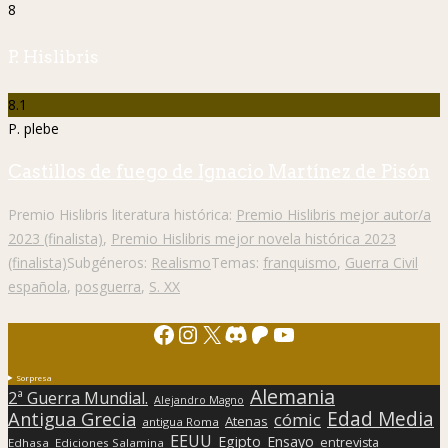
8
P. Hislibris
8.1
P. plebe
Castillos de fuego de Ignacio Martínez de Pisón
Premio Hislibris literatura histórica:
Premio Hislibris mejor autor/a
2023 (finalista)
,
Premio Hislibris mejor novela histórica 2023
(finalista)
Subgéneros:
Realismo
Temas:
franquismo
,
Guerra Civil
española
,
posguerra
,
S. XX
Facebook
Instagram
X
Discord
Patreon
YouTube
Sorpresa
Alemania
2ª Guerra Mundial.
Alejandro Magno
Edad Media
Antigua Grecia
cómic
Atenas
antigua Roma
EEUU
Egipto
Ensayo
entrevista
Edhasa
Ediciones Salamina