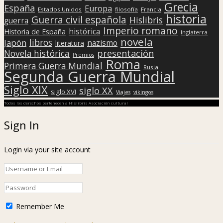
Grecia
España
Europa
Estados Unidos
filosofía
Francia
historia
Guerra civil española
Hislibris
guerra
Imperio romano
histórica
Historia de España
Inglaterra
novela
libros
Japón
nazismo
literatura
presentación
Novela histórica
Premios
Roma
Primera Guerra Mundial
Rusia
Segunda Guerra Mundial
Siglo XIX
siglo XX
siglo XVI
Viajes
vikingos
Todos los derechos pertenecen a Hislibris Asociación cultural
Sign In
Login via your site account
Remember Me