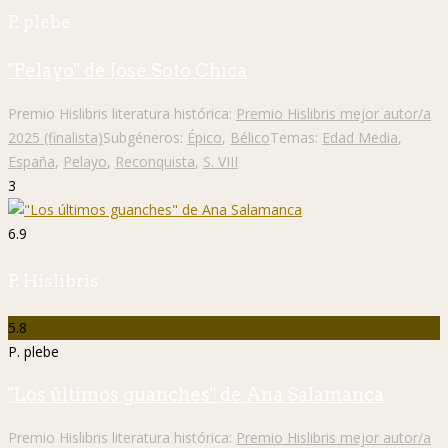
P. plebe
"Pelayo" de José Soto Chica
Premio Hislibris literatura histórica:
Premio Hislibris mejor autor/a
2025 (finalista)
Subgéneros:
Épico
,
Bélico
Temas:
Edad Media
,
España
,
Pelayo
,
Reconquista
,
S. VIII
3
6.9
P. Hislibris
5.8
P. plebe
"Los últimos guanches" de Ana Salamanca
Premio Hislibris literatura histórica:
Premio Hislibris mejor autor/a