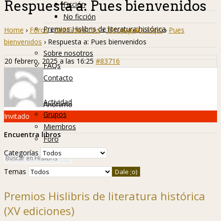
Respuesta a: Pues bienvenidos
Ficción
No ficción
Premios Hislibris de literatura histórica
Home
›
Foros
›
Notificaciones
›
Tetrarqu�a Papri
›
Pues
Info
bienvenidos
›
Respuesta a: Pues bienvenidos
Sobre nosotros
20 febrero, 2025 a las 16:25
#83716
FAQs
Contacto
Hislibreños
Actividad
Anónimo
Grupos
Invitado
Miembros
Encuentra libros
Foro
Categorías
Temas
Premios Hislibris de literatura histórica
(XV ediciones)