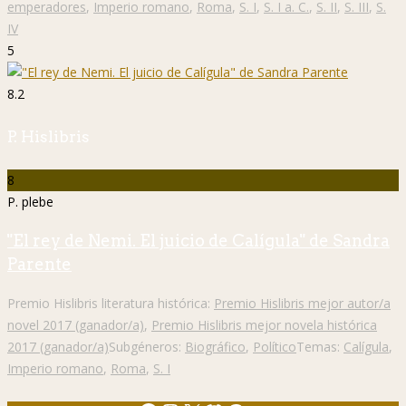
emperadores
,
Imperio romano
,
Roma
,
S. I
,
S. I a. C.
,
S. II
,
S. III
,
S.
IV
5
8.2
P. Hislibris
8
P. plebe
"El rey de Nemi. El juicio de Calígula" de Sandra
Parente
Premio Hislibris literatura histórica:
Premio Hislibris mejor autor/a
novel 2017 (ganador/a)
,
Premio Hislibris mejor novela histórica
2017 (ganador/a)
Subgéneros:
Biográfico
,
Político
Temas:
Calígula
,
Imperio romano
,
Roma
,
S. I