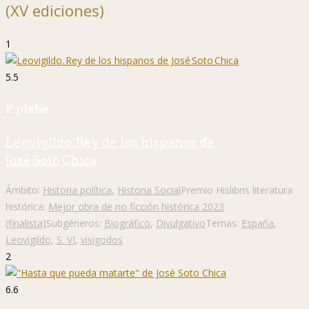
(XV ediciones)
1
5.5
P. plebe
Leovigildo. Rey de los hispanos de
José Soto Chica
Ámbito:
Historia política
,
Historia Social
Premio Hislibris literatura
histórica:
Mejor obra de no ficción histórica 2023
(finalista)
Subgéneros:
Biográfico
,
Divulgativo
Temas:
España
,
Leovigildo
,
S. VI
,
visigodos
2
6.6