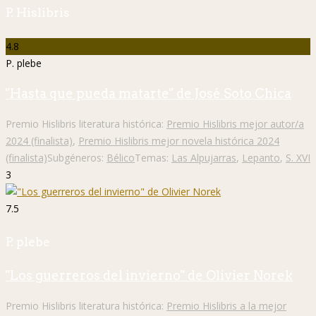
P. Hislibris
4.8
P. plebe
"Hasta que pueda matarte" de José Soto Chica
Premio Hislibris literatura histórica:
Premio Hislibris mejor autor/a
2024 (finalista)
,
Premio Hislibris mejor novela histórica 2024
(finalista)
Subgéneros:
Bélico
Temas:
Las Alpujarras
,
Lepanto
,
S. XVI
3
7.5
P. plebe
"Los guerreros del invierno" de Olivier Norek
Premio Hislibris literatura histórica:
Premio Hislibris a la mejor