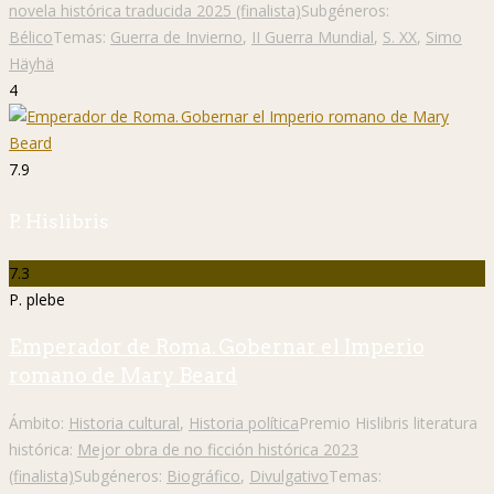
novela histórica traducida 2025 (finalista)
Subgéneros:
Bélico
Temas:
Guerra de Invierno
,
II Guerra Mundial
,
S. XX
,
Simo
Häyhä
4
7.9
P. Hislibris
7.3
P. plebe
Emperador de Roma. Gobernar el Imperio
romano de Mary Beard
Ámbito:
Historia cultural
,
Historia política
Premio Hislibris literatura
histórica:
Mejor obra de no ficción histórica 2023
(finalista)
Subgéneros:
Biográfico
,
Divulgativo
Temas: