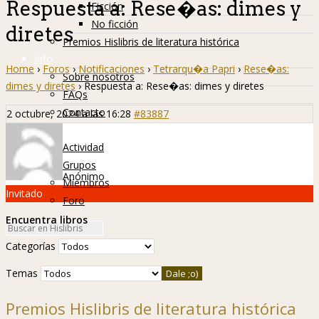
Respuesta a: Rese�as: dimes y
Ficción
No ficción
diretes
Premios Hislibris de literatura histórica
Info
Home
›
Foros
›
Notificaciones
›
Tetrarqu�a Papri
›
Rese�as:
Sobre nosotros
dimes y diretes
›
Respuesta a: Rese�as: dimes y diretes
FAQs
Contacto
2 octubre, 2024 a las 16:28
#83887
Hislibreños
Actividad
Grupos
Anónimo
Miembros
Invitado
Foro
Encuentra libros
Categorías
Temas
Premios Hislibris de literatura histórica