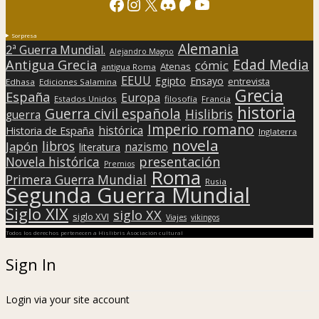
Facebook
Instagram
X
Discord
Patreon
YouTube
Sorpresa
Alemania
2ª Guerra Mundial.
Alejandro Magno
Edad Media
Antigua Grecia
cómic
Atenas
antigua Roma
EEUU
Egipto
Ensayo
entrevista
Edhasa
Ediciones Salamina
Grecia
España
Europa
Estados Unidos
filosofía
Francia
historia
Guerra civil española
Hislibris
guerra
Imperio romano
histórica
Historia de España
Inglaterra
novela
libros
Japón
nazismo
literatura
presentación
Novela histórica
Premios
Roma
Primera Guerra Mundial
Rusia
Segunda Guerra Mundial
Siglo XIX
siglo XX
siglo XVI
Viajes
vikingos
Todos los derechos pertenecen a Hislibris Asociación cultural
Sign In
Login via your site account