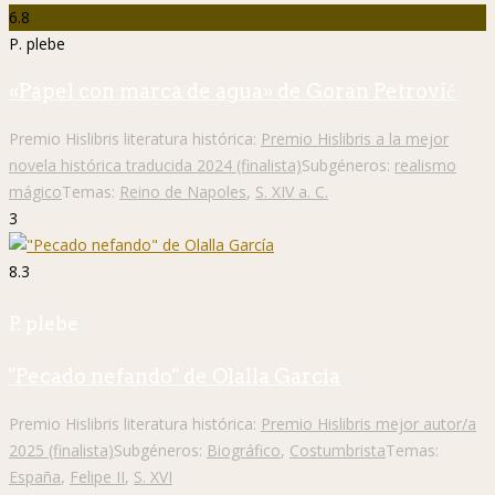
6.8
P. plebe
«Papel con marca de agua» de Goran Petrović
Premio Hislibris literatura histórica:
Premio Hislibris a la mejor
novela histórica traducida 2024 (finalista)
Subgéneros:
realismo
mágico
Temas:
Reino de Napoles
,
S. XIV a. C.
3
8.3
P. plebe
"Pecado nefando" de Olalla García
Premio Hislibris literatura histórica:
Premio Hislibris mejor autor/a
2025 (finalista)
Subgéneros:
Biográfico
,
Costumbrista
Temas:
España
,
Felipe II
,
S. XVI