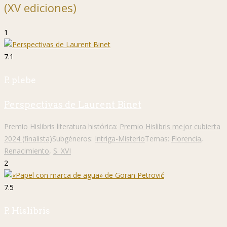
(XV ediciones)
1
7.1
P. plebe
Perspectivas de Laurent Binet
Premio Hislibris literatura histórica:
Premio Hislibris mejor cubierta
2024 (finalista)
Subgéneros:
Intriga-Misterio
Temas:
Florencia
,
Renacimiento
,
S. XVI
2
7.5
P. Hislibris