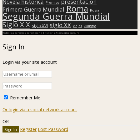
presentación
Novela histórica
Premios
Roma
Primera Guerra Mundial
Rusia
Segunda Guerra Mundial
Siglo XIX
siglo XX
siglo XVI
Viajes
vikingos
Todos los derechos pertenecen a Hislibris Asociación cultural
Sign In
Login via your site account
Remember Me
Or login via a social network account
OR
Register
Lost Password