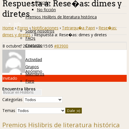
Respuesta a: Rese�as: dimes y
Ficción
No ficción
diretes
Premios Hislibris de literatura histórica
Info
Home
›
Foros
›
Notificaciones
›
Tetrarqu�a Papri
›
Rese�as:
Sobre nosotros
dimes y diretes
›
Respuesta a: Rese�as: dimes y diretes
FAQs
Contacto
8 octubre, 2024 a las 15:05
#83900
Hislibreños
Actividad
Grupos
Anónimo
Miembros
Invitado
Foro
Encuentra libros
Categorías
Temas
Premios Hislibris de literatura histórica