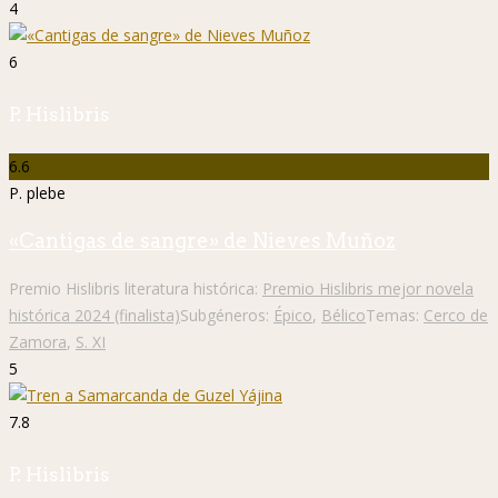
4
6
P. Hislibris
6.6
P. plebe
«Cantigas de sangre» de Nieves Muñoz
Premio Hislibris literatura histórica:
Premio Hislibris mejor novela
histórica 2024 (finalista)
Subgéneros:
Épico
,
Bélico
Temas:
Cerco de
Zamora
,
S. XI
5
7.8
P. Hislibris