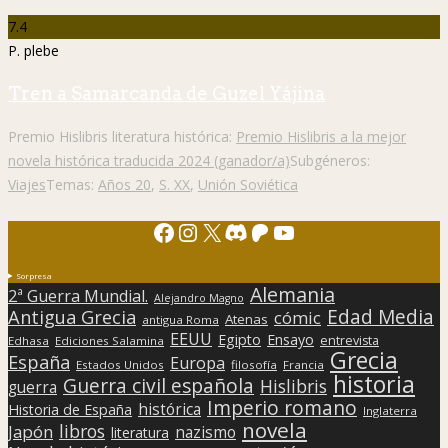
7.4
P. plebe
Tren a Samarcanda de Guzel Yájina
Premio Hislibris literatura histórica:
Premio Hislibris a la mejor
novela histórica traducida 2024 (ganador/a)
Subgéneros:
Viajes
Temas:
Años 20
,
S. XX
,
Unión Soviética
Facebook
Instagram
X
Discord
Patreon
YouTube
Sorpresa
Alemania
2ª Guerra Mundial.
Alejandro Magno
Edad Media
Antigua Grecia
cómic
Atenas
antigua Roma
EEUU
Egipto
Ensayo
entrevista
Edhasa
Ediciones Salamina
Grecia
España
Europa
Estados Unidos
filosofía
Francia
historia
Guerra civil española
Hislibris
guerra
Imperio romano
histórica
Historia de España
Inglaterra
novela
libros
Japón
nazismo
literatura