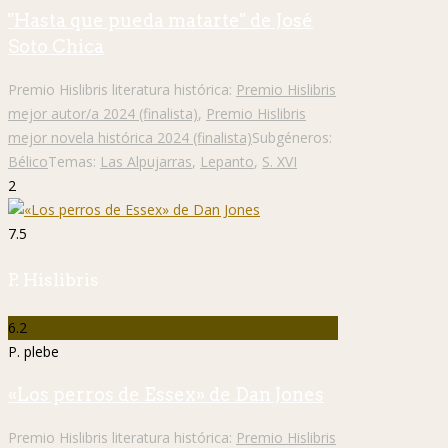
"Hasta que pueda matarte" de José
Soto Chica
Premio Hislibris literatura histórica:
Premio Hislibris
mejor autor/a 2024 (finalista)
,
Premio Hislibris
mejor novela histórica 2024 (finalista)
Subgéneros:
Bélico
Temas:
Las Alpujarras
,
Lepanto
,
S. XVI
2
7.5
P. Hislibris
6.2
P. plebe
«Los perros de Essex» de Dan Jones
Premio Hislibris literatura histórica:
Premio Hislibris