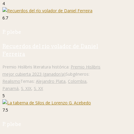
4
6.7
P. plebe
Recuerdos del río volador de Daniel
Ferreira
Premio Hislibris literatura histórica:
Premio Hislibris
mejor cubierta 2023 (ganador/a)
Subgéneros:
Realismo
Temas:
Alejandro Plata
,
Colombia
,
Panamá
,
S. XIX
,
S. XX
5
7.5
P. plebe