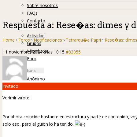
Sobre nosotros
FAQs
Contacto
Respuesta a: Rese�as: dimes y d
Hislibreños
Actividad
Home
›
Foros
›
Notificaciones
›
Tetrarqu�a Papri
›
Rese�as: dimes 
Grupos
Miembros
11 noviembre, 2024 a las 10:15
#83955
Foro
Anónimo
Invitado
Vorimir wrote:
Por ahora coincide bastante en estructura y parte de contenido, 
solo eso, pero el guion lo ha tenido.