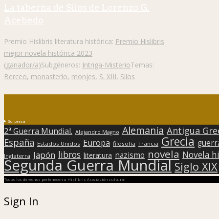
La taberna de Silos de Lorenzo G.
Acebedo
Premio Hislibris literatura histórica:
Premio Hislibris
mejor novela histórica 2023
(ganador/a)
Subgéneros:
Intriga-Misterio
Temas:
Berceo
,
monasterio
,
monjes
,
S. XIII
,
Silos
Sorpresa
Alemania
Antigua Gre
2ª Guerra Mundial.
Alejandro Magno
Grecia
España
Europa
guerr
Estados Unidos
filosofía
Francia
novela
libros
Japón
Novela hi
nazismo
literatura
Inglaterra
Segunda Guerra Mundial
Siglo XIX
Todos los derechos pertenecen a Hislibris Asociación cultural
Sign In