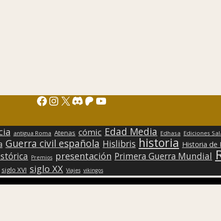
Facebook
Instagram
X
Discord
Patreon
YouTube
Edad Media
cia
cómic
Atenas
antigua Roma
Edhasa
Ediciones Sa
historia
Guerra civil española
Hislibris
a
Historia de
presentación
stórica
Primera Guerra Mundial
Premios
siglo XX
siglo XVI
Viajes
vikingos