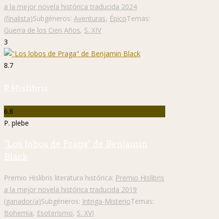
a la mejor novela histórica traducida 2024
(finalista)
Subgéneros:
Aventuras
,
Épico
Temas:
Guerra de los Cien Años
,
S. XIV
3
8.7
P. Hislibris
6.8
P. plebe
"Los lobos de Praga" de Benjamin
Black
Premio Hislibris literatura histórica:
Premio Hislibris
a la mejor novela histórica traducida 2019
(ganador/a)
Subgéneros:
Intriga-Misterio
Temas:
Bohemia
,
Esoterismo
,
S. XVI