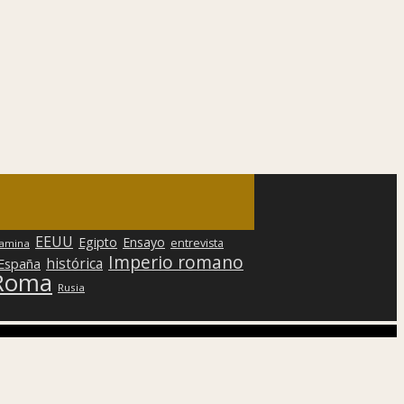
EEUU
Egipto
Ensayo
entrevista
lamina
Imperio romano
histórica
 España
Roma
Rusia