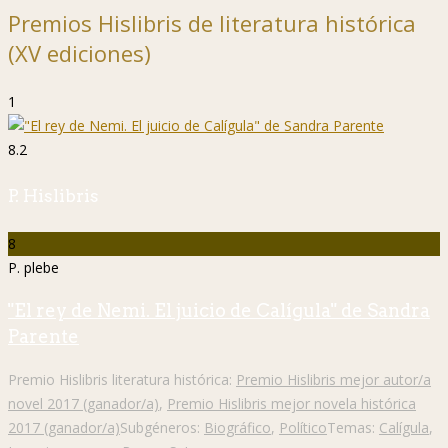
Premios Hislibris de literatura histórica
(XV ediciones)
1
8.2
P. Hislibris
8
P. plebe
"El rey de Nemi. El juicio de Calígula" de Sandra
Parente
Premio Hislibris literatura histórica:
Premio Hislibris mejor autor/a
novel 2017 (ganador/a)
,
Premio Hislibris mejor novela histórica
2017 (ganador/a)
Subgéneros:
Biográfico
,
Político
Temas:
Calígula
,