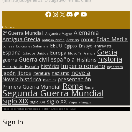
(finalista)
Subgéneros:
Divulgativo
Temas:
China
Facebook
Instagram
X
Discord
Patreon
YouTube
Sorpresa
Alemania
2ª Guerra Mundial.
Alejandro Magno
Edad Media
Antigua Grecia
cómic
Atenas
antigua Roma
EEUU
Egipto
Ensayo
entrevista
Edhasa
Ediciones Salamina
Grecia
España
Europa
Estados Unidos
filosofía
Francia
historia
Guerra civil española
Hislibris
guerra
Imperio romano
histórica
Historia de España
Inglaterra
novela
libros
Japón
nazismo
literatura
presentación
Novela histórica
Premios
Roma
Primera Guerra Mundial
Rusia
Segunda Guerra Mundial
Siglo XIX
siglo XX
siglo XVI
Viajes
vikingos
Todos los derechos pertenecen a Hislibris Asociación cultural
Sign In