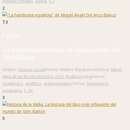
Imperio romano
,
Roma
,
S. I
2
7.3
P. plebe
"La hambruna española" de Miguel Ángel Del
Arco Blanco
Ámbito:
Historia Social
Premio Hislibris literatura histórica:
Mejor
obra de no ficción histórica 2025 (finalista)
Subgéneros:
Académico
,
Analítico
,
Argumentativo
Temas:
franquismo
,
posguerra
,
S. XX
3
5