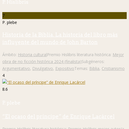
P. Hislibris
7
P. plebe
Historia de la Biblia. La historia del libro más
influyente del mundo de John Barton
Ámbito:
Historia cultural
Premio Hislibris literatura histórica:
Mejor
obra de no ficción histórica 2024 (finalista)
Subgéneros:
Argumentativo
,
Divulgativo
,
Expositivo
Temas:
Biblia
,
Cristianismo
4
8.6
P. plebe
“El ocaso del príncipe” de Enrique Lacárcel
Premio Hislibris literatura histórica:
Premio Hislibris mejor autor/a