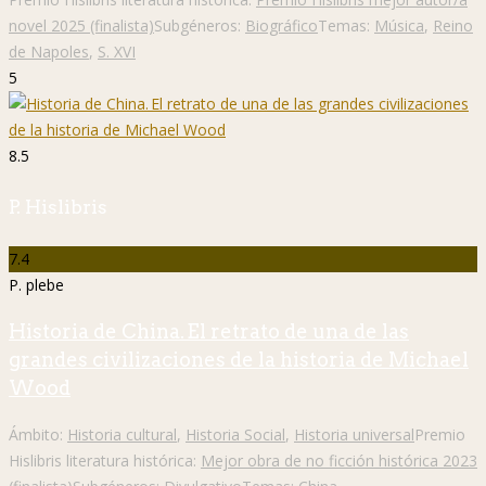
novel 2025 (finalista)
Subgéneros:
Biográfico
Temas:
Música
,
Reino
de Napoles
,
S. XVI
5
8.5
P. Hislibris
7.4
P. plebe
Historia de China. El retrato de una de las
grandes civilizaciones de la historia de Michael
Wood
Ámbito:
Historia cultural
,
Historia Social
,
Historia universal
Premio
Hislibris literatura histórica:
Mejor obra de no ficción histórica 2023