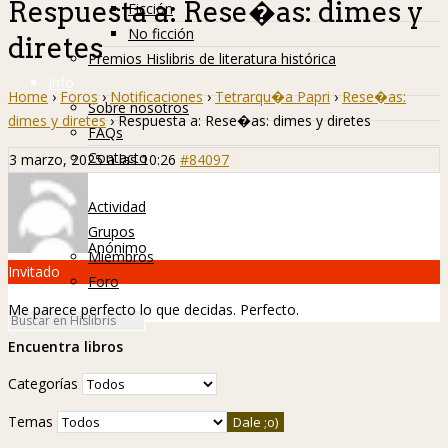
Respuesta a: Rese�as: dimes y
Ficción
No ficción
diretes
Premios Hislibris de literatura histórica
Info
Home
›
Foros
›
Notificaciones
›
Tetrarqu�a Papri
›
Rese�as:
Sobre nosotros
dimes y diretes
›
Respuesta a: Rese�as: dimes y diretes
FAQs
Contacto
3 marzo, 2025 a las 10:26
#84097
Hislibreños
Actividad
Grupos
Anónimo
Miembros
Invitado
Foro
Me parece perfecto lo que decidas. Perfecto.
Encuentra libros
Categorías
Temas