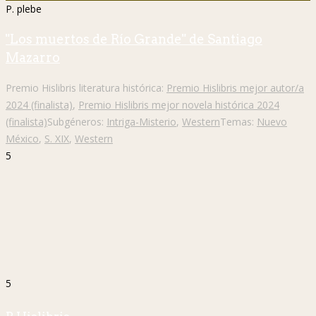
P. plebe
"Los muertos de Río Grande" de Santiago
Mazarro
Premio Hislibris literatura histórica:
Premio Hislibris mejor autor/a
2024 (finalista)
,
Premio Hislibris mejor novela histórica 2024
(finalista)
Subgéneros:
Intriga-Misterio
,
Western
Temas:
Nuevo
México
,
S. XIX
,
Western
5
5