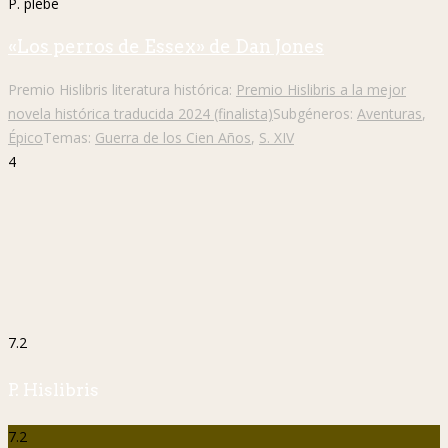
P. plebe
«Los perros de Essex» de Dan Jones
Premio Hislibris literatura histórica:
Premio Hislibris a la mejor
novela histórica traducida 2024 (finalista)
Subgéneros:
Aventuras
,
Épico
Temas:
Guerra de los Cien Años
,
S. XIV
4
7.2
P. Hislibris
7.2