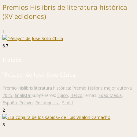
Premios Hislibris de literatura histórica
(XV ediciones)
1
6.7
P. plebe
"Pelayo" de José Soto Chica
Premio Hislibris literatura histórica:
Premio Hislibris mejor autor/a
2025 (finalista)
Subgéneros:
Épico
,
Bélico
Temas:
Edad Media
,
España
,
Pelayo
,
Reconquista
,
S. VIII
2
8