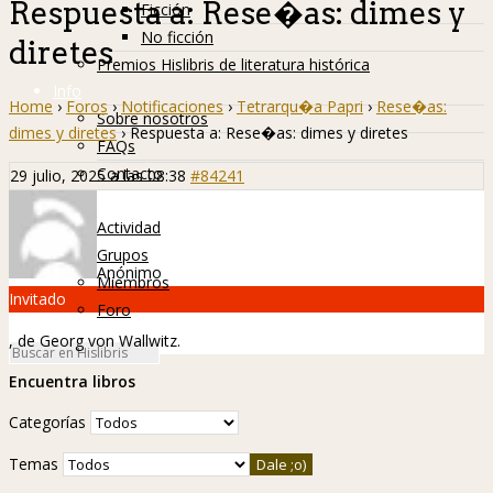
Respuesta a: Rese�as: dimes y
Ficción
No ficción
diretes
Premios Hislibris de literatura histórica
Info
Home
›
Foros
›
Notificaciones
›
Tetrarqu�a Papri
›
Rese�as:
Sobre nosotros
dimes y diretes
›
Respuesta a: Rese�as: dimes y diretes
FAQs
Contacto
29 julio, 2025 a las 08:38
#84241
Hislibreños
Actividad
Grupos
Anónimo
Miembros
Invitado
Foro
, de Georg von Wallwitz.
Encuentra libros
Categorías
Temas