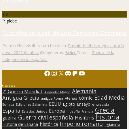
P. Hislibris
7.9
P. plebe
“Los hijos de la sal” de Luis Bertomeu Contreras
Premio Hislibris literatura histórica:
Premio Hislibris mejor autor/a
novel 2025 (finalista)
Subgéneros:
Bélico
Temas:
Guerra de la
Independencia española
Facebook
Instagram
X
Discord
Patreon
YouTube
Sorpresa
Alemania
2ª Guerra Mundial.
Alejandro Magno
Edad Media
Antigua Grecia
cómic
Atenas
antigua Roma
EEUU
Egipto
Ensayo
entrevista
Edhasa
Ediciones Salamina
Grecia
España
Europa
Estados Unidos
filosofía
Francia
historia
Guerra civil española
Hislibris
guerra
Imperio romano
histórica
Historia de España
Inglaterra