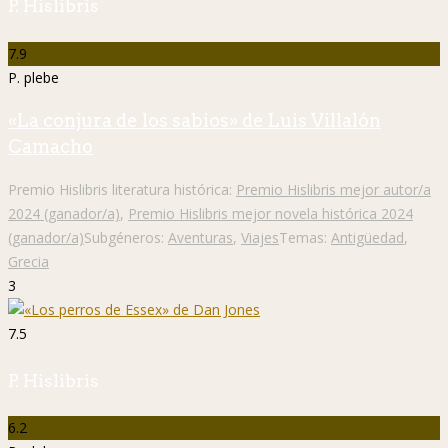
P. Hislibris
7.9
P. plebe
«La conjura de los sabios» de Luis Villalón
Camacho
Premio Hislibris literatura histórica:
Premio Hislibris mejor autor/a
2024 (ganador/a)
,
Premio Hislibris mejor novela histórica 2024
(ganador/a)
Subgéneros:
Aventuras
,
Viajes
Temas:
Antigüedad
,
Grecia
3
7.5
P. Hislibris
6.2