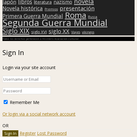
novela
libros
Japón
nazismo
literatura
presentación
Novela histórica
Premios
Roma
Primera Guerra Mundial
Rusia
Segunda Guerra Mundial
Siglo XIX
siglo XX
siglo XVI
Viajes
vikingos
Todos los derechos pertenecen a Hislibris Asociación cultural
Sign In
Login via your site account
Remember Me
Or login via a social network account
OR
Register
Lost Password