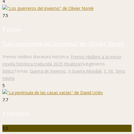
4
7.5
P. plebe
"Los guerreros del invierno" de Olivier Norek
Premio Hislibris literatura histórica:
Premio Hislibris a la mejor
novela histórica traducida 2025 (finalista)
Subgéneros:
Bélico
Temas:
Guerra de Invierno
,
II Guerra Mundial
,
S. XX
,
Simo
Häyhä
5
7.7
P. Hislibris
5.5