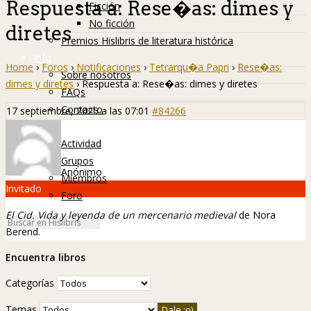
Respuesta a: Rese�as: dimes y
Ficción
No ficción
diretes
Premios Hislibris de literatura histórica
Info
Home
›
Foros
›
Notificaciones
›
Tetrarqu�a Papri
›
Rese�as:
Sobre nosotros
dimes y diretes
›
Respuesta a: Rese�as: dimes y diretes
FAQs
Contacto
17 septiembre, 2025 a las 07:01
#84266
Hislibreños
Actividad
Grupos
Anónimo
Miembros
Invitado
Foro
El Cid. Vida y leyenda de un mercenario medieval
de Nora
Berend.
Encuentra libros
Categorías
Temas