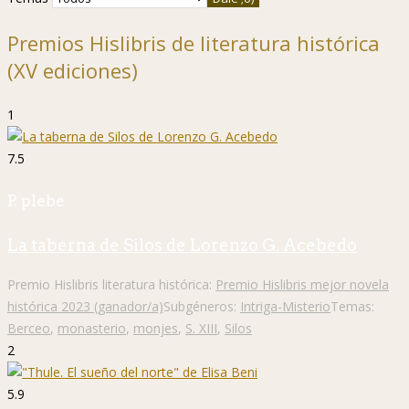
Premios Hislibris de literatura histórica
(XV ediciones)
1
7.5
P. plebe
La taberna de Silos de Lorenzo G. Acebedo
Premio Hislibris literatura histórica:
Premio Hislibris mejor novela
histórica 2023 (ganador/a)
Subgéneros:
Intriga-Misterio
Temas:
Berceo
,
monasterio
,
monjes
,
S. XIII
,
Silos
2
5.9