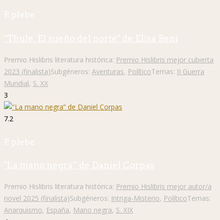
P. plebe
"Thule. El sueño del norte" de Elisa Beni
Premio Hislibris literatura histórica:
Premio Hislibris mejor cubierta
2023 (finalista)
Subgéneros:
Aventuras
,
Político
Temas:
II Guerra
Mundial
,
S. XX
3
7.2
P. plebe
"La mano negra” de Daniel Corpas
Premio Hislibris literatura histórica:
Premio Hislibris mejor autor/a
novel 2025 (finalista)
Subgéneros:
Intriga-Misterio
,
Político
Temas:
Anarquismo
,
España
,
Mano negra
,
S. XIX