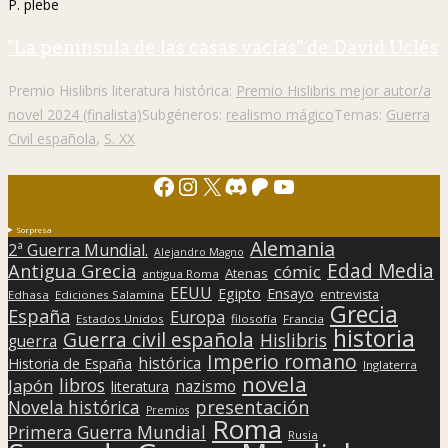
P. plebe
"La península de las casas vacías" de David Uclés
Premio Hislibris literatura histórica:
Premio Hislibris mejor autor/a
novel 2024 (finalista)
Subgéneros:
realismo mágico
Temas:
Guerra
Civil española
,
S. XX
Facebook
Instagram
X
Discord
Patreon
YouTube
Sorpresa
Alemania
2ª Guerra Mundial.
Alejandro Magno
Edad Media
Antigua Grecia
cómic
Atenas
antigua Roma
EEUU
Egipto
Ensayo
entrevista
Edhasa
Ediciones Salamina
Grecia
España
Europa
Estados Unidos
filosofía
Francia
historia
Guerra civil española
Hislibris
guerra
Imperio romano
histórica
Historia de España
Inglaterra
novela
libros
Japón
nazismo
literatura
presentación
Novela histórica
Premios
Roma
Primera Guerra Mundial
Rusia