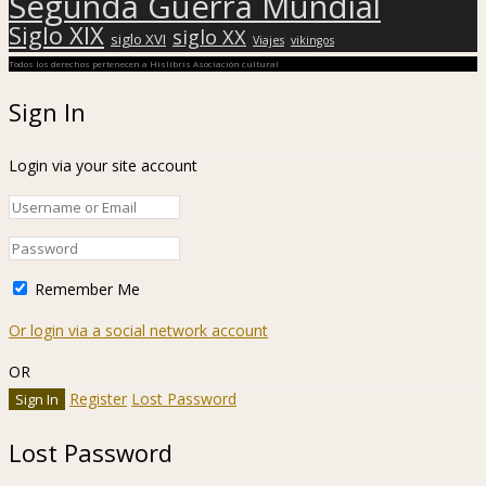
Segunda Guerra Mundial
Siglo XIX
siglo XX
siglo XVI
Viajes
vikingos
Todos los derechos pertenecen a Hislibris Asociación cultural
Sign In
Login via your site account
Remember Me
Or login via a social network account
OR
Register
Lost Password
Lost Password