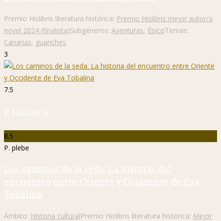
Premio Hislibris literatura histórica:
Premio Hislibris mejor autor/a
novel 2024 (finalista)
Subgéneros:
Aventuras
,
Épico
Temas:
Canarias
,
guanches
3
7.5
P. Hislibris
8.5
P. plebe
Los caminos de la seda. La historia del
encuentro entre Oriente y Occidente de Eva
Tobalina
Ámbito:
Historia cultural
Premio Hislibris literatura histórica:
Mejor