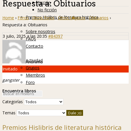
Respuesta a: Obituarios
Ficción
No ficción
Premios Hislibris de literatura histórica
Home
›
Foros
›
Otros foros
›
Otros t�picos
›
Obituarios
›
Info
Respuesta a: Obituarios
Sobre nosotros
3 julio, 2025 a las 20:35
#84397
FAQs
Contacto
Hislibreños
Actividad
Anónimo
Grupos
Invitado
Miembros
gangster
Foro
Encuentra libros
Categorías
Temas
Premios Hislibris de literatura histórica