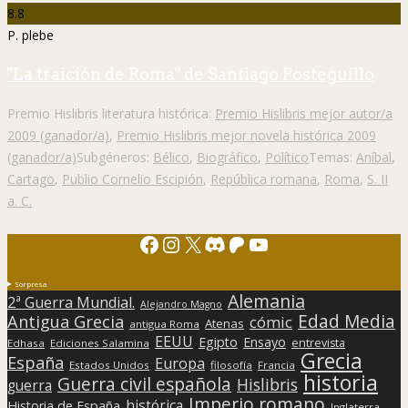
8.8
P. plebe
"La traición de Roma" de Santiago Posteguillo
Premio Hislibris literatura histórica:
Premio Hislibris mejor autor/a
2009 (ganador/a)
,
Premio Hislibris mejor novela histórica 2009
(ganador/a)
Subgéneros:
Bélico
,
Biográfico
,
Político
Temas:
Aníbal
,
Cartago
,
Publio Cornelio Escipión
,
República romana
,
Roma
,
S. II
a. C.
Facebook
Instagram
X
Discord
Patreon
YouTube
Sorpresa
Alemania
2ª Guerra Mundial.
Alejandro Magno
Edad Media
Antigua Grecia
cómic
Atenas
antigua Roma
EEUU
Egipto
Ensayo
entrevista
Edhasa
Ediciones Salamina
Grecia
España
Europa
Estados Unidos
filosofía
Francia
historia
Guerra civil española
Hislibris
guerra
Imperio romano
histórica
Historia de España
Inglaterra