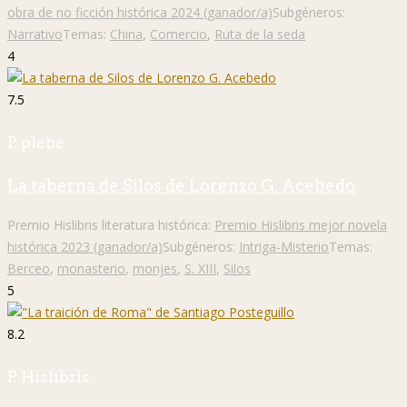
obra de no ficción histórica 2024 (ganador/a)
Subgéneros:
Narrativo
Temas:
China
,
Comercio
,
Ruta de la seda
4
7.5
P. plebe
La taberna de Silos de Lorenzo G. Acebedo
Premio Hislibris literatura histórica:
Premio Hislibris mejor novela
histórica 2023 (ganador/a)
Subgéneros:
Intriga-Misterio
Temas:
Berceo
,
monasterio
,
monjes
,
S. XIII
,
Silos
5
8.2
P. Hislibris