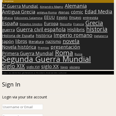
Sorpresa
Alemania
2ª Guerra Mundial.
Alejandro Magno
Edad Media
Antigua Grecia
cómic
Atenas
antigua Roma
EEUU
Egipto
Ensayo
entrevista
Edhasa
Ediciones Salamina
Grecia
España
Europa
Estados Unidos
filosofía
Francia
historia
Guerra civil española
Hislibris
guerra
Imperio romano
histórica
Historia de España
Inglaterra
novela
libros
Japón
nazismo
literatura
presentación
Novela histórica
Premios
Roma
Primera Guerra Mundial
Rusia
Segunda Guerra Mundial
Siglo XIX
siglo XX
siglo XVI
Viajes
vikingos
Todos los derechos pertenecen a Hislibris Asociación cultural
Sign In
Login via your site account