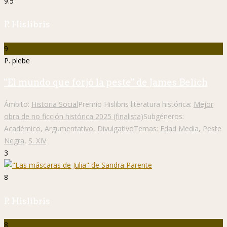
9.5
P. Hislibris
9
P. plebe
"El mundo que forjó la peste" de James Belich
Ámbito:
Historia Social
Premio Hislibris literatura histórica:
Mejor
obra de no ficción histórica 2025 (finalista)
Subgéneros:
Académico
,
Argumentativo
,
Divulgativo
Temas:
Edad Media
,
Peste
Negra
,
S. XIV
3
8
P. Hislibris
8