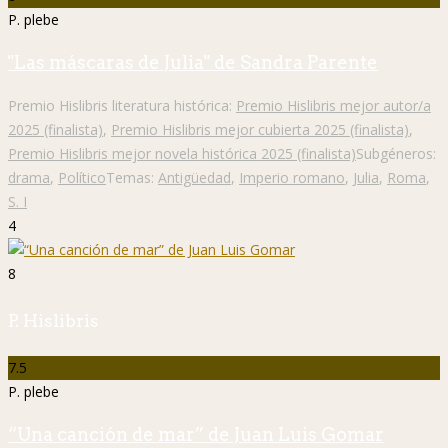
P. plebe
"Las máscaras de Julia" de Sandra Parente
Premio Hislibris literatura histórica:
Premio Hislibris mejor autor/a
2025 (finalista)
,
Premio Hislibris mejor cubierta 2025 (finalista)
,
Premio Hislibris mejor novela histórica 2025 (finalista)
Subgéneros:
drama
,
Político
Temas:
Antigüedad
,
Imperio romano
,
Julia
,
Roma
,
S. I
4
8
P. Hislibris
7.5
P. plebe
“Una canción de mar” de Juan Luis Gomar