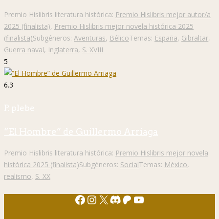
Premio Hislibris literatura histórica:
Premio Hislibris mejor autor/a
2025 (finalista)
,
Premio Hislibris mejor novela histórica 2025
(finalista)
Subgéneros:
Aventuras
,
Bélico
Temas:
España
,
Gibraltar
,
Guerra naval
,
Inglaterra
,
S. XVIII
5
6.3
P. plebe
“El Hombre” de Guillermo Arriaga
Premio Hislibris literatura histórica:
Premio Hislibris mejor novela
histórica 2025 (finalista)
Subgéneros:
Social
Temas:
México
,
realismo
,
S. XX
Facebook
Instagram
X
Discord
Patreon
YouTube