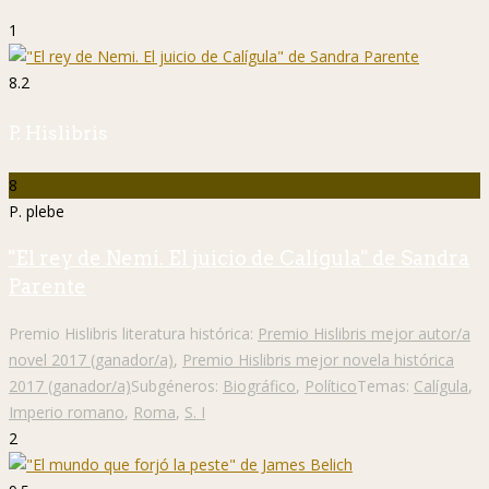
1
8.2
P. Hislibris
8
P. plebe
"El rey de Nemi. El juicio de Calígula" de Sandra
Parente
Premio Hislibris literatura histórica:
Premio Hislibris mejor autor/a
novel 2017 (ganador/a)
,
Premio Hislibris mejor novela histórica
2017 (ganador/a)
Subgéneros:
Biográfico
,
Político
Temas:
Calígula
,
Imperio romano
,
Roma
,
S. I
2