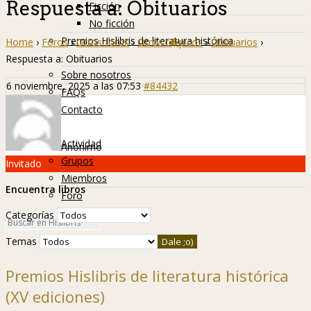
Respuesta a: Obituarios
Ficción
No ficción
Premios Hislibris de literatura histórica
Home
›
Foros
›
Otros foros
›
Otros t�picos
›
Obituarios
›
Info
Respuesta a: Obituarios
Sobre nosotros
6 noviembre, 2025 a las 07:53
#84432
FAQs
Contacto
Hislibreños
Actividad
Anónimo
Grupos
Invitado
Miembros
Encuentra libros
Foro
Categorías
Temas
Premios Hislibris de literatura histórica
(XV ediciones)