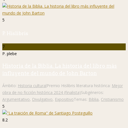
5
P. Hislibris
7
P. plebe
Historia de la Biblia. La historia del libro más
influyente del mundo de John Barton
Ámbito:
Historia cultural
Premio Hislibris literatura histórica:
Mejor
obra de no ficción histórica 2024 (finalista)
Subgéneros:
Argumentativo
,
Divulgativo
,
Expositivo
Temas:
Biblia
,
Cristianismo
5
8.2