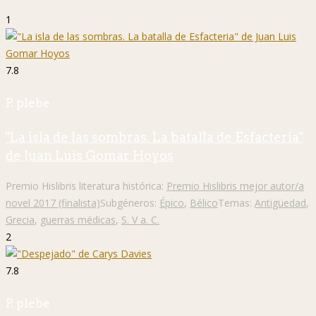
1
7.8
P. plebe
"La isla de las sombras. La batalla de Esfacteria"
de Juan Luis Gomar Hoyos
Premio Hislibris literatura histórica:
Premio Hislibris mejor autor/a
novel 2017 (finalista)
Subgéneros:
Épico
,
Bélico
Temas:
Antigüedad
,
Grecia
,
guerras médicas
,
S. V a. C.
2
7.8
P. plebe