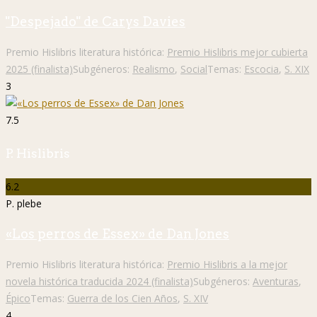
"Despejado" de Carys Davies
Premio Hislibris literatura histórica:
Premio Hislibris mejor cubierta
2025 (finalista)
Subgéneros:
Realismo
,
Social
Temas:
Escocia
,
S. XIX
3
7.5
P. Hislibris
6.2
P. plebe
«Los perros de Essex» de Dan Jones
Premio Hislibris literatura histórica:
Premio Hislibris a la mejor
novela histórica traducida 2024 (finalista)
Subgéneros:
Aventuras
,
Épico
Temas:
Guerra de los Cien Años
,
S. XIV
4