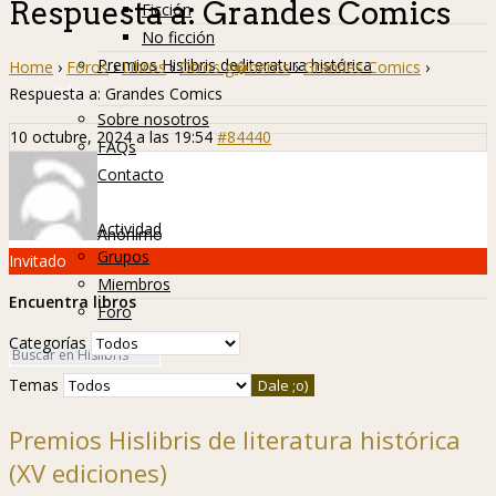
Respuesta a: Grandes Comics
Ficción
No ficción
Premios Hislibris de literatura histórica
Home
›
Foros
›
Libros
›
Otros g�neros
›
Grandes Comics
›
Info
Respuesta a: Grandes Comics
Sobre nosotros
10 octubre, 2024 a las 19:54
#84440
FAQs
Contacto
Hislibreños
Actividad
Anónimo
Grupos
Invitado
Miembros
Encuentra libros
Foro
Categorías
Temas
Premios Hislibris de literatura histórica
(XV ediciones)