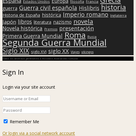
España
Europa
Estados Unidos
filosofía
Francia
historia
Guerra civil española
Hislibris
guerra
Imperio romano
histórica
Historia de España
Inglaterra
novela
libros
Japón
nazismo
literatura
presentación
Novela histórica
Premios
Roma
Primera Guerra Mundial
Rusia
Segunda Guerra Mundial
Siglo XIX
siglo XX
siglo XVI
Viajes
vikingos
Todos los derechos pertenecen a Hislibris Asociación cultural
Sign In
Login via your site account
Remember Me
Or login via a social network account