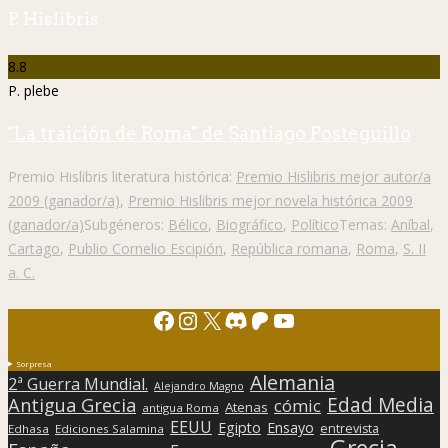
P. Hislibris
8.8
P. plebe
"La traición de Roma" de Santiago Posteguillo
Premio Hislibris literatura histórica:
Premio Hislibris mejor autor/a
2009 (ganador/a)
,
Premio Hislibris mejor novela histórica 2009
(ganador/a)
Subgéneros:
Bélico
,
Biográfico
,
Político
Temas:
Aníbal
,
Cartago
,
Publio Cornelio Escipión
,
República romana
,
Roma
,
S. II
a. C.
Facebook
Instagram
X
Discord
Patreon
YouTube
Sorpresa
Alemania
2ª Guerra Mundial.
Alejandro Magno
Edad Media
Antigua Grecia
cómic
Atenas
antigua Roma
EEUU
Egipto
Ensayo
entrevista
Edhasa
Ediciones Salamina
Grecia