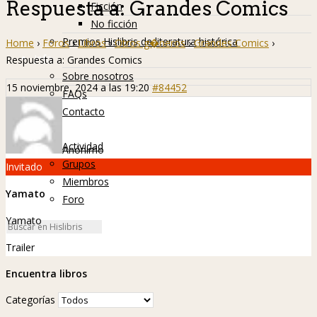
Respuesta a: Grandes Comics
Ficción
No ficción
Premios Hislibris de literatura histórica
Home
›
Foros
›
Libros
›
Otros g�neros
›
Grandes Comics
›
Info
Respuesta a: Grandes Comics
Sobre nosotros
15 noviembre, 2024 a las 19:20
#84452
FAQs
Contacto
Hislibreños
Actividad
Anónimo
Grupos
Invitado
Miembros
Yamato
Foro
Yamato
Trailer
Encuentra libros
Categorías