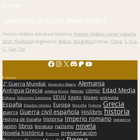
P. plebe
"Invencible" de Carlos Bassas del Rey
Premio Hislibris literatura histórica:
Premio Hislibris mejor cubierta
2025 (finalista)
Subgéneros:
Bélico
,
Biográfico
Temas:
China
,
S. VI a.
C.
,
Sun Tzu
Facebook
Instagram
X
Discord
Patreon
YouTube
Sorpresa
Alemania
2ª Guerra Mundial.
Alejandro Magno
Edad Media
Antigua Grecia
cómic
Atenas
antigua Roma
EEUU
Egipto
Ensayo
entrevista
Edhasa
Ediciones Salamina
Grecia
España
Europa
Estados Unidos
filosofía
Francia
historia
Guerra civil española
Hislibris
guerra
Imperio romano
histórica
Historia de España
Inglaterra
novela
libros
Japón
nazismo
literatura
presentación
Novela histórica
Premios
Roma