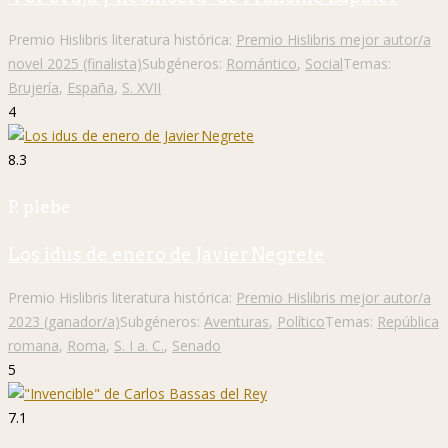
Premio Hislibris literatura histórica:
Premio Hislibris mejor autor/a
novel 2025 (finalista)
Subgéneros:
Romántico
,
Social
Temas:
Brujería
,
España
,
S. XVII
4
8.3
P. plebe
Los idus de enero de Javier Negrete
Premio Hislibris literatura histórica:
Premio Hislibris mejor autor/a
2023 (ganador/a)
Subgéneros:
Aventuras
,
Político
Temas:
República
romana
,
Roma
,
S. I a. C.
,
Senado
5
7.1