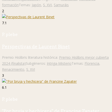
formación
Temas:
Japón
,
S. XVI
,
Samuráis
2
7.1
P. plebe
Perspectivas de Laurent Binet
Premio Hislibris literatura histórica:
Premio Hislibris mejor cubierta
2024 (finalista)
Subgéneros:
Intriga-Misterio
Temas:
Florencia
,
Renacimiento
,
S. XVI
3
6.1
P. plebe
"Por bruja y hechicera" de Francine Zapater