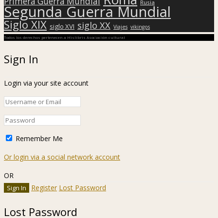
Primera Guerra Mundial
Rusia
Segunda Guerra Mundial
Siglo XIX
siglo XX
siglo XVI
Viajes
vikingos
Todos los derechos pertenecen a Hislibris Asociación cultural
Sign In
Login via your site account
Remember Me
Or login via a social network account
OR
Register
Lost Password
Lost Password