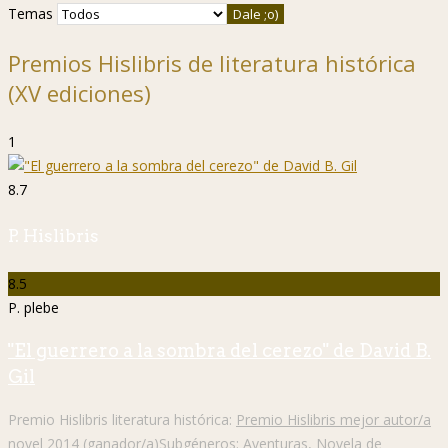
Temas
Premios Hislibris de literatura histórica
(XV ediciones)
1
8.7
P. Hislibris
8.5
P. plebe
"El guerrero a la sombra del cerezo" de David B.
Gil
Premio Hislibris literatura histórica:
Premio Hislibris mejor autor/a
novel 2014 (ganador/a)
Subgéneros:
Aventuras
,
Novela de