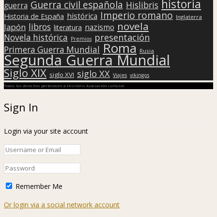
historia
Guerra civil española
Hislibris
guerra
Imperio romano
histórica
Historia de España
Inglaterra
novela
libros
Japón
nazismo
literatura
presentación
Novela histórica
Premios
Roma
Primera Guerra Mundial
Rusia
Segunda Guerra Mundial
Siglo XIX
siglo XX
siglo XVI
Viajes
vikingos
Todos los derechos pertenecen a Hislibris Asociación cultural
Sign In
Login via your site account
Remember Me
Or login via a social network account