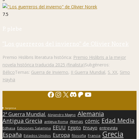
7.5
P. plebe
"Los guerreros del invierno" de Olivier Norek
Premio Hislibris literatura histórica:
Premio Hislibris a la mejor
novela histórica traducida 2025 (finalista)
Subgéneros:
Bélico
Temas:
Guerra de Invierno
,
II Guerra Mundial
,
S. XX
,
Simo
Häyhä
Facebook
Instagram
X
Discord
Patreon
YouTube
Sorpresa
Alemania
2ª Guerra Mundial.
Alejandro Magno
Edad Media
Antigua Grecia
cómic
Atenas
antigua Roma
EEUU
Egipto
Ensayo
entrevista
Edhasa
Ediciones Salamina
Grecia
España
Europa
Estados Unidos
filosofía
Francia