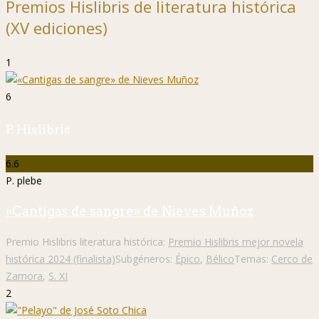
Premios Hislibris de literatura histórica
(XV ediciones)
1
6
P. Hislibris
6.6
P. plebe
«Cantigas de sangre» de Nieves Muñoz
Premio Hislibris literatura histórica:
Premio Hislibris mejor novela
histórica 2024 (finalista)
Subgéneros:
Épico
,
Bélico
Temas:
Cerco de
Zamora
,
S. XI
2