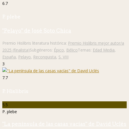
6.7
P. plebe
"Pelayo" de José Soto Chica
Premio Hislibris literatura histórica:
Premio Hislibris mejor autor/a
2025 (finalista)
Subgéneros:
Épico
,
Bélico
Temas:
Edad Media
,
España
,
Pelayo
,
Reconquista
,
S. VIII
3
7.7
P. Hislibris
5.5
P. plebe
"La península de las casas vacías" de David Uclés