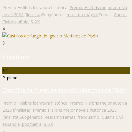
Premio Hislibris literatura histórica:
Premio Hislibris mejor autor/a
novel 2024 (finalista)
Subgéneros:
realismo mágico
Temas:
Guerra
Civil española
,
S. XX
4
8
P. Hislibris
8.1
P. plebe
Castillos de fuego de Ignacio Martínez de Pisón
Premio Hislibris literatura histórica:
Premio Hislibris mejor autor/a
2023 (finalista)
,
Premio Hislibris mejor novela histórica 2023
(finalista)
Subgéneros:
Realismo
Temas:
franquismo
,
Guerra Civil
española
,
posguerra
,
S. XX
5