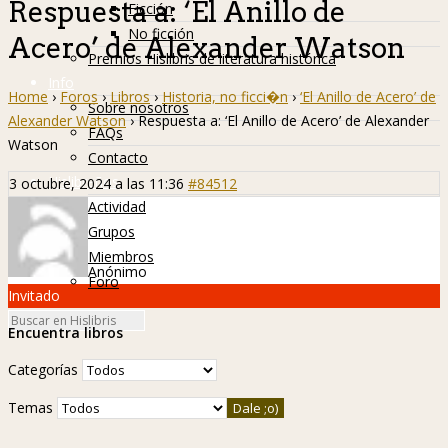
Respuesta a: ‘El Anillo de
Ficción
No ficción
Acero’ de Alexander Watson
Premios Hislibris de literatura histórica
Info
Home
›
Foros
›
Libros
›
Historia, no ficci�n
›
‘El Anillo de Acero’ de
Sobre nosotros
Alexander Watson
›
Respuesta a: ‘El Anillo de Acero’ de Alexander
FAQs
Watson
Contacto
Hislibreños
3 octubre, 2024 a las 11:36
#84512
Actividad
Grupos
Miembros
Anónimo
Foro
Invitado
Encuentra libros
Categorías
Temas