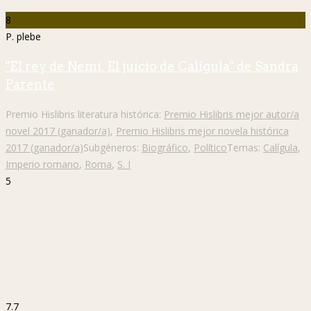
8
P. plebe
"El rey de Nemi. El juicio de Calígula" de Sandra
Parente
Premio Hislibris literatura histórica:
Premio Hislibris mejor autor/a
novel 2017 (ganador/a)
,
Premio Hislibris mejor novela histórica
2017 (ganador/a)
Subgéneros:
Biográfico
,
Político
Temas:
Calígula
,
Imperio romano
,
Roma
,
S. I
5
7.7