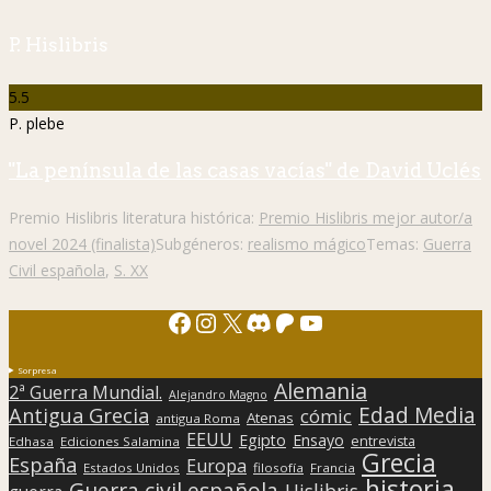
P. Hislibris
5.5
P. plebe
"La península de las casas vacías" de David Uclés
Premio Hislibris literatura histórica:
Premio Hislibris mejor autor/a
novel 2024 (finalista)
Subgéneros:
realismo mágico
Temas:
Guerra
Civil española
,
S. XX
Facebook
Instagram
X
Discord
Patreon
YouTube
Sorpresa
Alemania
2ª Guerra Mundial.
Alejandro Magno
Edad Media
Antigua Grecia
cómic
Atenas
antigua Roma
EEUU
Egipto
Ensayo
entrevista
Edhasa
Ediciones Salamina
Grecia
España
Europa
Estados Unidos
filosofía
Francia
historia
Guerra civil española
Hislibris