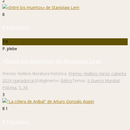
2
8
P. Hislibris
7.9
P. plebe
«Entre los muertos» de Stanisław Lem
Premio Hislibris literatura histórica:
Premio Hislibris mejor cubierta
2024 (ganador/a))
Subgéneros:
Bélico
Temas:
II Guerra Mundial
,
Polonia
,
S. XX
3
8.1
P. Hislibris