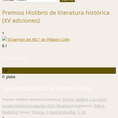
Premios Hislibris de literatura histórica
(XV ediciones)
1
8.1
P. Hislibris
7.4
P. plebe
"El barman del Ritz" de Philippe Collin
Premio Hislibris literatura histórica:
Premio Hislibris a la mejor
novela histórica traducida 2025 (finalista)
Subgéneros:
Bélico
,
Realismo
Temas:
Francia
,
II Guerra Mundial
,
S. XX