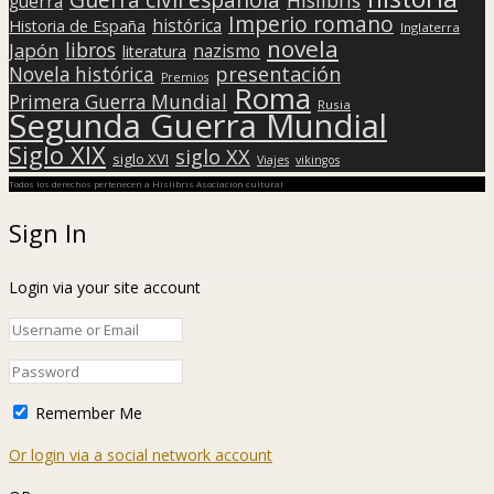
guerra
Imperio romano
histórica
Historia de España
Inglaterra
novela
libros
Japón
nazismo
literatura
presentación
Novela histórica
Premios
Roma
Primera Guerra Mundial
Rusia
Segunda Guerra Mundial
Siglo XIX
siglo XX
siglo XVI
Viajes
vikingos
Todos los derechos pertenecen a Hislibris Asociación cultural
Sign In
Login via your site account
Remember Me
Or login via a social network account