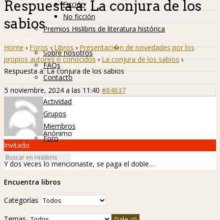
Respuesta a: La conjura de los
Ficción
No ficción
sabios
Premios Hislibris de literatura histórica
Info
Home
›
Foros
›
Libros
›
Presentaci�n de novedades por los
Sobre nosotros
propios autores o conocidos
›
La conjura de los sabios
›
FAQs
Respuesta a: La conjura de los sabios
Contacto
Hislibreños
5 noviembre, 2024 a las 11:40
#84637
Actividad
Grupos
Miembros
Anónimo
Foro
Invitado
Y dos veces lo mencionaste, se paga el doble…
Encuentra libros
Categorías
Temas