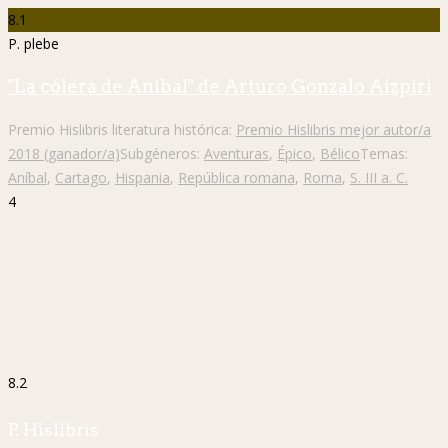
8.1
P. plebe
"La cólera de Aníbal" de Arturo Gonzalo Aizpiri
Premio Hislibris literatura histórica:
Premio Hislibris mejor autor/a
2018 (ganador/a)
Subgéneros:
Aventuras
,
Épico
,
Bélico
Temas:
Aníbal
,
Cartago
,
Hispania
,
República romana
,
Roma
,
S. III a. C.
4
8.2
P. Hislibris