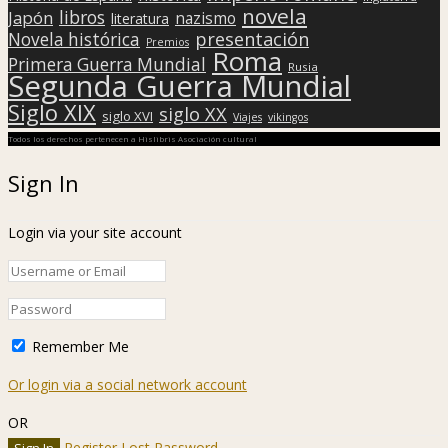
novela
libros
Japón
nazismo
literatura
presentación
Novela histórica
Premios
Roma
Primera Guerra Mundial
Rusia
Segunda Guerra Mundial
Siglo XIX
siglo XX
siglo XVI
Viajes
vikingos
Todos los derechos pertenecen a Hislibris Asociación cultural
Sign In
Login via your site account
Remember Me
Or login via a social network account
OR
Register
Lost Password