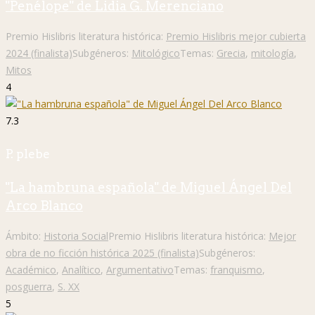
"Penélope" de Lidia G. Merenciano
Premio Hislibris literatura histórica:
Premio Hislibris mejor cubierta
2024 (finalista)
Subgéneros:
Mitológico
Temas:
Grecia
,
mitología
,
Mitos
4
7.3
P. plebe
"La hambruna española" de Miguel Ángel Del
Arco Blanco
Ámbito:
Historia Social
Premio Hislibris literatura histórica:
Mejor
obra de no ficción histórica 2025 (finalista)
Subgéneros:
Académico
,
Analítico
,
Argumentativo
Temas:
franquismo
,
posguerra
,
S. XX
5