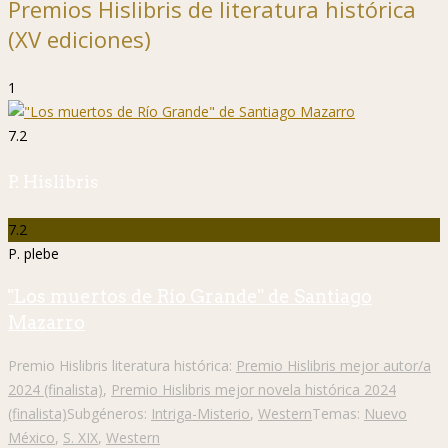
Premios Hislibris de literatura histórica
(XV ediciones)
1
7.2
P. Hislibris
7.2
P. plebe
"Los muertos de Río Grande" de Santiago
Mazarro
Premio Hislibris literatura histórica:
Premio Hislibris mejor autor/a
2024 (finalista)
,
Premio Hislibris mejor novela histórica 2024
(finalista)
Subgéneros:
Intriga-Misterio
,
Western
Temas:
Nuevo
México
,
S. XIX
,
Western