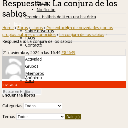
Respuesta a: La conjura de los
Ficción
No ficción
sabios
Premios Hislibris de literatura histórica
Info
Home
›
Foros
›
Libros
›
Presentaci�n de novedades por los
Sobre nosotros
propios autores o conocidos
›
La conjura de los sabios
›
FAQs
Respuesta a: La conjura de los sabios
Contacto
Hislibreños
21 noviembre, 2024 a las 16:44
#84649
Actividad
Grupos
Miembros
Anónimo
Foro
Invitado
Encuentra libros
Categorías
Temas