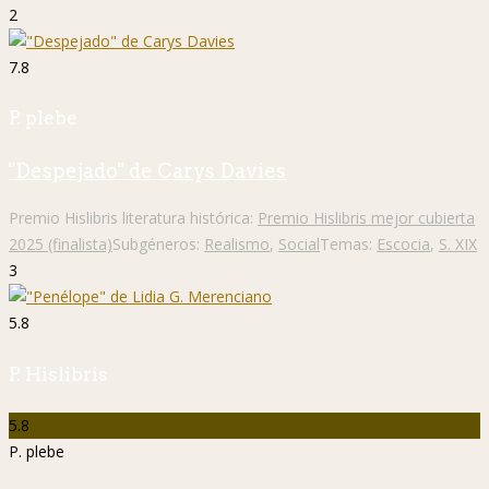
2
7.8
P. plebe
"Despejado" de Carys Davies
Premio Hislibris literatura histórica:
Premio Hislibris mejor cubierta
2025 (finalista)
Subgéneros:
Realismo
,
Social
Temas:
Escocia
,
S. XIX
3
5.8
P. Hislibris
5.8
P. plebe