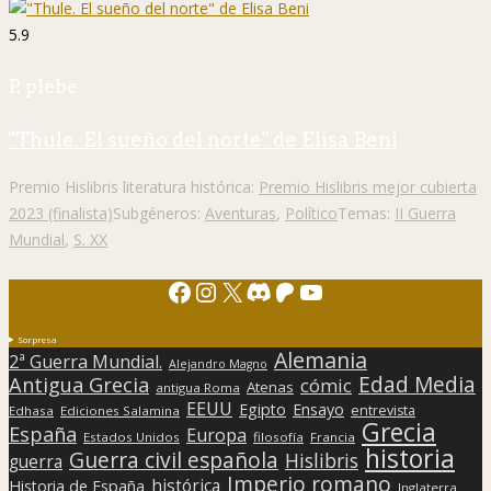
5.9
P. plebe
"Thule. El sueño del norte" de Elisa Beni
Premio Hislibris literatura histórica:
Premio Hislibris mejor cubierta
2023 (finalista)
Subgéneros:
Aventuras
,
Político
Temas:
II Guerra
Mundial
,
S. XX
Facebook
Instagram
X
Discord
Patreon
YouTube
Sorpresa
Alemania
2ª Guerra Mundial.
Alejandro Magno
Edad Media
Antigua Grecia
cómic
Atenas
antigua Roma
EEUU
Egipto
Ensayo
entrevista
Edhasa
Ediciones Salamina
Grecia
España
Europa
Estados Unidos
filosofía
Francia
historia
Guerra civil española
Hislibris
guerra
Imperio romano
histórica
Historia de España
Inglaterra